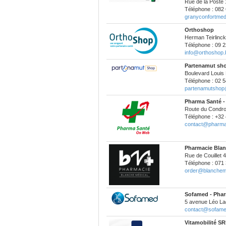
Rue de la Poste
Téléphone : 082 
granyconfortme
Orthoshop
Herman Teirlinck
Téléphone : 09 2
info@orthoshop.
Partenamut sh
Boulevard Louis 
Téléphone : 02 5
partenamutshop
Pharma Santé -
Route du Condro
Téléphone : +32 
contact@pharma
Pharmacie Blan
Rue de Couillet 
Téléphone : 071 
order@blanchem
Sofamed - Phar
5 avenue Léo La
contact@sofam
Vitamobilité S