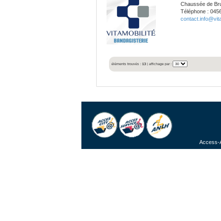
Chaussée de Brux
Téléphone : 045
contact.info@vita
éléments trouvés :
13
| affichage par :
Access-A