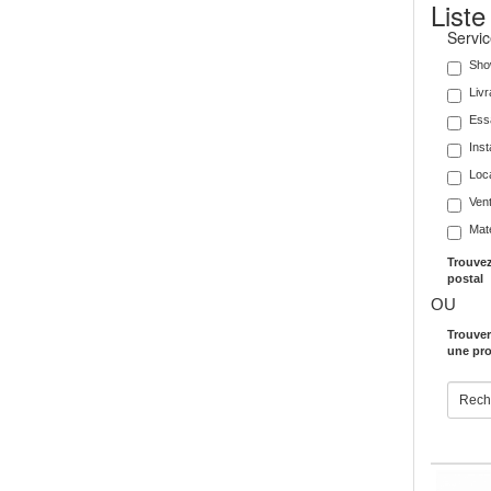
Liste
Servi
Sho
Livr
Essa
Inst
Loc
Vent
Maté
Trouvez
postal
OU
Trouver
une pro