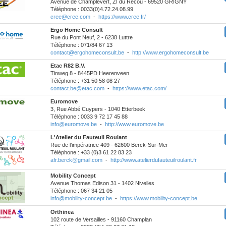
Avenue de Champlevert, ZI du Recou - 69520 GRIGNY
Téléphone : 0033(0)4.72.24.08.99
cree@cree.com
-
https://www.cree.fr/
Ergo Home Consult
Rue du Pont Neuf, 2 - 6238 Luttre
Téléphone : 071/84 67 13
contact@ergohomeconsult.be
-
http://www.ergohomeconsult.be
Etac R82 B.V.
Tinweg 8 - 8445PD Heerenveen
Téléphone : +31 50 58 08 27
contact.be@etac.com
-
https://www.etac.com/
Euromove
3, Rue Abbé Cuypers - 1040 Etterbeek
Téléphone : 0033 9 72 17 45 88
info@euromove.be
-
http://www.euromove.be
L'Atelier du Fauteuil Roulant
Rue de l’impératrice 409 - 62600 Berck-Sur-Mer
Téléphone : +33 (0)3 61 22 83 23
afr.berck@gmail.com
-
http://www.atelierdufauteuilroulant.fr
Mobility Concept
Avenue Thomas Edison 31 - 1402 Nivelles
Téléphone : 067 34 21 05
info@mobility-concept.be
-
https://www.mobility-concept.be
Orthinea
102 route de Versailles - 91160 Champlan