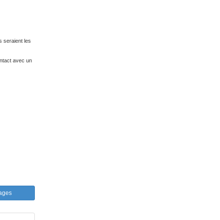
s seraient les
ntact avec un
mages