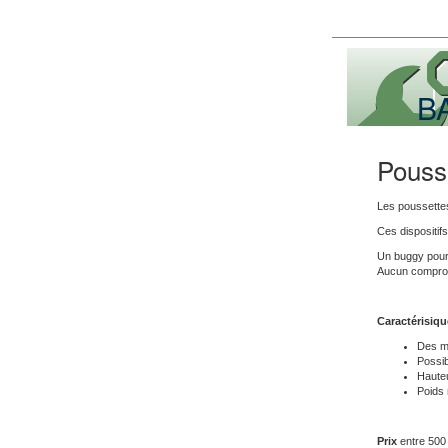
B
Pousse
Les poussettes
Ces dispositifs
Un buggy pour en
Aucun compromi
Caractérisiqu
Des mo
Possib
Hauteu
Poids
Prix
entre 500 