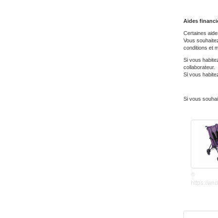
Aides financi
Certaines aides
Vous souhaitez
conditions et m
Si vous habitez
collaborateur.
Si vous habite
Si vous souhai
©
https://an