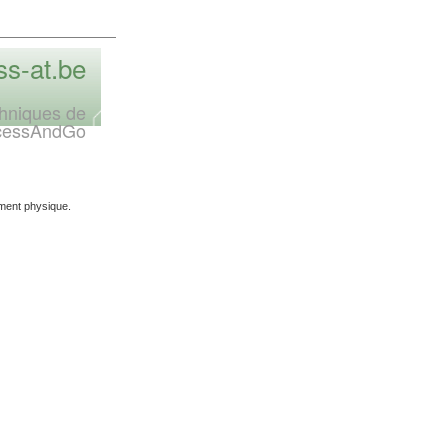
s-at.be
chniques de
cessAndGo
ement physique.