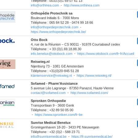
Téléphone : 0033.(0)1 69 07 61 13
info@orthinea.com
-
http://www.orthinea.com
Orthopédie Protechnik sa
Boulevard Initialis 6 - 7000 Mons
Téléphone : 065 84 52 28 - 0474 99 18 66
info@orthopedieprotechnik.com
-
https://www.orthopedieprotechnik.be/
Otto Bock
4, rue de la Réunion – CS 90011 - 91978 Courtabœuf cedex
Téléphone : + 33 (0)1.69.18.88.30
info.benelux@ottobock.com
-
https://www.ottobock.com/fr-fr/Accueil
Reiswieg.nl
Nijenburg 73 - 1081 GE Amsterdam
Téléphone : +31(0)20-845 51 28
klantenservice@reiswieg.nl
-
https://www.reiswieg.nl/
Sofamed - Pharm’Assistance
5 avenue Léo Lagrange - 87350 Panazol, Haute-Vienne
contact@sofamed.com
-
http://www.sofamed.com/
Spronken Orthopedie
Transportlaan 9 - 3600 Genk
Téléphone : +32 89 50 05 00
-
https://www.spronken.com/fr-be
Sunrise Medical Benelux
Groningenhaven 18-20 - 3433 PE Nieuwegein
Téléphone : +32 (0)2 - 588 23 71
info@sunrisemedical.be
-
https://fr.sunrisemedical.be/