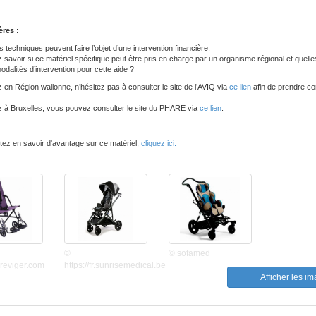
ères
:
 techniques peuvent faire l’objet d’une intervention financière.
 savoir si ce matériel spécifique peut être pris en charge par un organisme régional et quelle
odalités d’intervention pour cette aide ?
 en Région wallonne, n’hésitez pas à consulter le site de l’AVIQ via
ce lien
afin de prendre co
z à Bruxelles, vous pouvez consulter le site du PHARE via
ce lien
.
tez en savoir d'avantage sur ce matériel,
cliquez ici.
©
© sofamed
dreviger.com
https://fr.sunrisemedical.be
Afficher les i