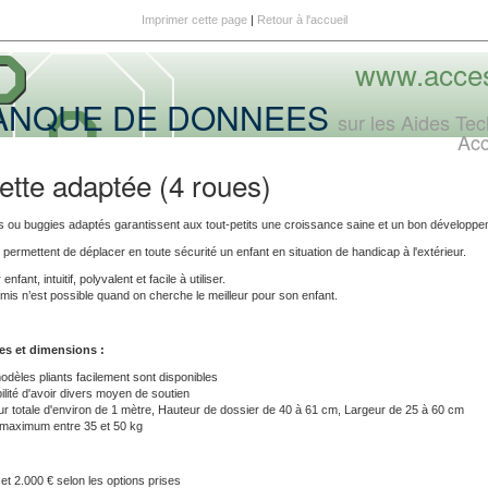
Imprimer cette page
|
Retour à l'accueil
www.acces
ANQUE DE DONNEES
sur les Aides Te
Ac
tte adaptée (4 roues)
 ou buggies adaptés garantissent aux tout-petits une croissance saine et un bon développ
 permettent de déplacer en toute sécurité un enfant en situation de handicap à l'extérieur.
fant, intuitif, polyvalent et facile à utiliser.
s n’est possible quand on cherche le meilleur pour son enfant.
es et d
imensions :
dèles pliants facilement sont disponibles
ilité d'avoir divers moyen de soutien
r totale d'environ de 1 mètre,
Hauteur de dossier de
40 à 61 cm,
Largeur de 25 à 60 cm
 maximum entre 35 et 50 kg
et 2.000 € selon les options prises