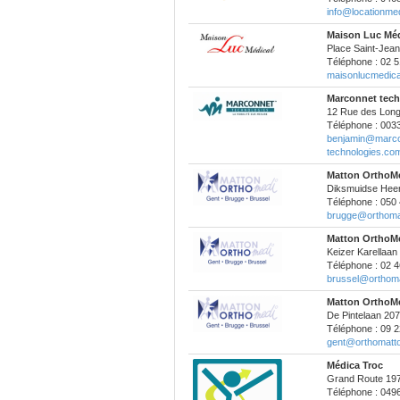
info@locationmed
Maison Luc Méd
Place Saint-Jean
Téléphone : 02 5
maisonlucmedic
Marconnet tec
12 Rue des Lon
Téléphone : 003
benjamin@marco
technologies.co
Matton OrthoMe
Diksmuidse Heer
Téléphone : 050 
brugge@orthoma
Matton OrthoMe
Keizer Karellaa
Téléphone : 02 4
brussel@orthom
Matton OrthoM
De Pintelaan 207
Téléphone : 09 2
gent@orthomatt
Médica Troc
Grand Route 19
Téléphone : 049