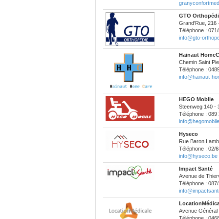
granyconfortme
GTO Orthopédi
Grand'Rue, 216 -
Téléphone : 071/
info@gto-orthop
Hainaut HomeC
Chemin Saint Pie
Téléphone : 048
info@hainaut-ho
HEGO Mobile
Steenweg 140 -
Téléphone : 089 
info@hegomobile
Hyseco
Rue Baron Lambe
Téléphone : 02/6
info@hyseco.be
Impact Santé
Avenue de Thier
Téléphone : 087/
info@impactsant
LocationMédical
Avenue Général 
Téléphone : 046