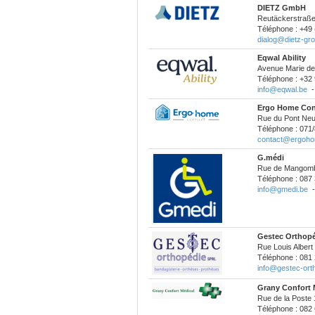
DIETZ GmbH
Reutäckerstraße
Téléphone : +49
dialog@dietz-gr
Eqwal Ability
Avenue Marie de
Téléphone : +32 
info@eqwal.be
Ergo Home Con
Rue du Pont Neuf
Téléphone : 071/
contact@ergoho
G.médi
Rue de Mangombr
Téléphone : 087 
info@gmedi.be
Gestec Orthop
Rue Louis Alber
Téléphone : 081 
info@gestec-ort
Grany Confort 
Rue de la Poste
Téléphone : 082 