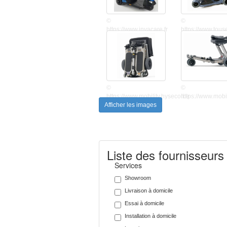
©
©
https://www.invacare.fr
https://www.tou
©
©
https://www.mobility.hyseco.be
https://www.mobi
Afficher les images
Liste des fournisseurs
Services
Showroom
Livraison à domicile
Essai à domicile
Installation à domicile