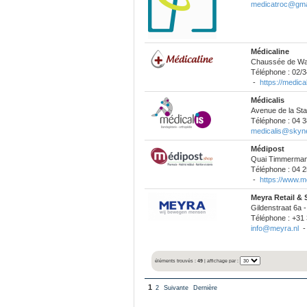
medicatroc@gma
Médicaline
Chaussée de Wat
Téléphone : 02/3
-
https://medica
Médicalis
Avenue de la Sta
Téléphone : 04 3
medicalis@skyne
Médipost
Quai Timmermans
Téléphone : 04 2
-
https://www.me
Meyra Retail & 
Gildenstraat 6a 
Téléphone : +31
info@meyra.nl
éléments trouvés :
49
| affichage par :
1
2
Suivante
Dernière