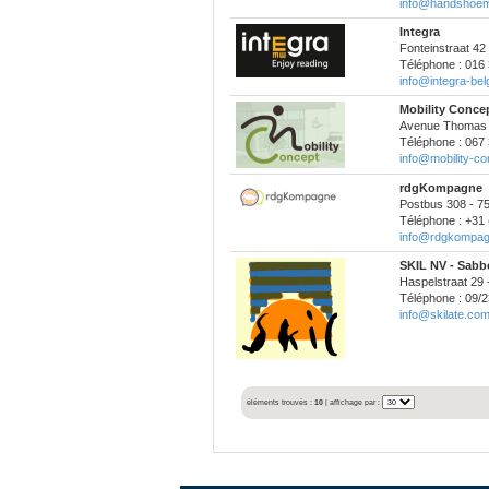
info@handshoem
Integra
Fonteinstraat 42
Téléphone : 016 
info@integra-bel
Mobility Conce
Avenue Thomas E
Téléphone : 067 
info@mobility-co
rdgKompagne
Postbus 308 - 7
Téléphone : +31 
info@rdgkompag
SKIL NV - Sabb
Haspelstraat 29 
Téléphone : 09/2
info@skilate.co
éléments trouvés :
10
| affichage par :