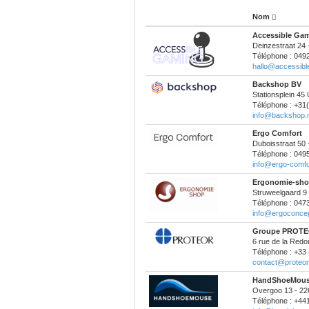
Nom
Accessible Ga
Deinzestraat 24
Téléphone : 049
hallo@accessibl
Backshop BV
Stationsplein 45
Téléphone : +31(
info@backshop.n
Ergo Comfort
Duboisstraat 50
Téléphone : 049
info@ergo-comfo
Ergonomie-sho
Struweelgaard 9 
Téléphone : 047
info@ergoconcep
Groupe PROT
6 rue de la Redou
Téléphone : +33 
contact@proteo
HandShoeMou
Overgoo 13 - 2
Téléphone : +4