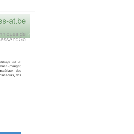
s-at.be
chniques de
cessAndGo
message par un
e base (manger,
s matériaux, des
 classeurs, des