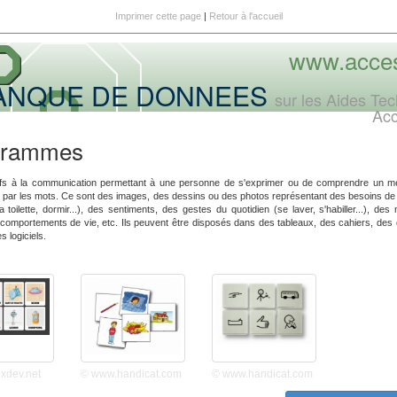
Imprimer cette page
|
Retour à l'accueil
www.acces
ANQUE DE DONNEES
sur les Aides Te
Ac
grammes
atifs à la communication permettant à une personne de s'exprimer ou de comprendre un 
e par les mots. Ce sont des images, des dessins ou des photos représentant des besoins d
la toilette, dormir...), des sentiments, des gestes du quotidien (se laver, s'habiller...), de
comportements de vie, etc. Ils peuvent être disposés dans des tableaux, des cahiers, des
s logiciels.
xdev.net
© www.handicat.com
© www.handicat.com