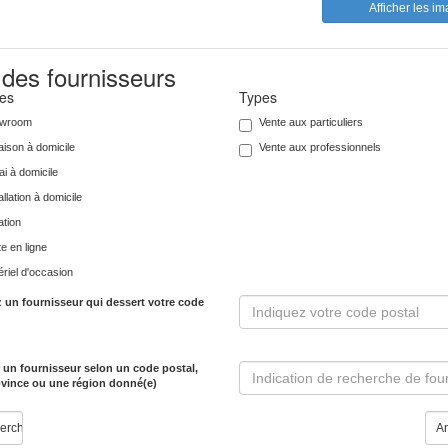
Afficher les i
 des fournisseurs
ces
Types
wroom
Vente aux particuliers
aison à domicile
Vente aux professionnels
i à domicile
allation à domicile
ation
e en ligne
riel d'occasion
 un fournisseur qui dessert votre code
 un fournisseur selon un code postal,
vince ou une région donné(e)
A