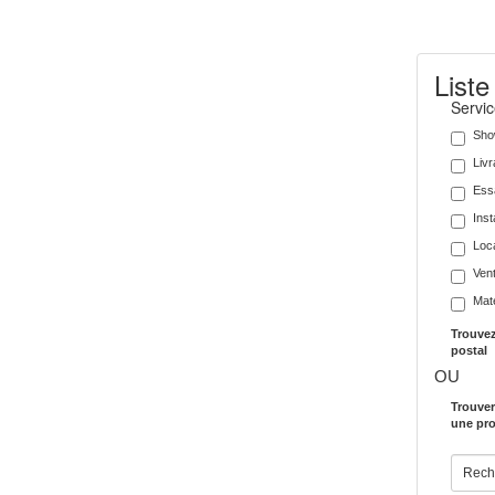
Liste
Servi
Sho
Livr
Essa
Inst
Loc
Vent
Maté
Trouvez
postal
OU
Trouver
une pro