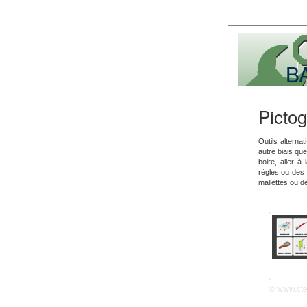
B
Picto
Outils altern
autre biais qu
boire, aller à 
règles ou des 
mallettes ou de
© www.cte