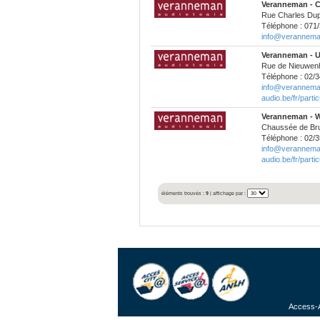
Veranneman - C
Rue Charles Dupr
Téléphone : 071/
info@veranneman
Veranneman - U
Rue de Nieuwenh
Téléphone : 02/3
info@verannema
audio.be/fr/partic
Veranneman - W
Chaussée de Bru
Téléphone : 02/3
info@verannema
audio.be/fr/partic
éléments trouvés :
9
| affichage par :
Access-A