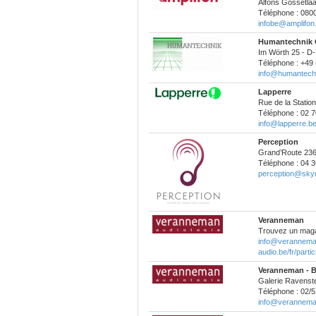
Alfons Gossetlaa
Téléphone : 080
infobe@amplifon
Humantechnik
Im Wörth 25 - D
Téléphone : +49 (
info@humantech
Lapperre
Rue de la Statio
Téléphone : 02 7
info@lapperre.b
Perception
Grand’Route 23
Téléphone : 04 3
perception@sky
Veranneman
Trouvez un maga
info@verannema
audio.be/fr/partic
Veranneman - B
Galerie Ravenste
Téléphone : 02/5
info@verannema