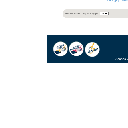
éléments trouvés :
14
| affichage par :
Access-A