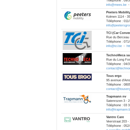
Téléphone : 09/3
info@mees.be
Peeters Mobilit
Kolmen 1114 - 3
Téléphone : 011/
info@peetersgro
TCI (Car Conver
Rue du Berceau 
Téléphone : 071/
info@tci.be
-
ht
TechnoMeca sa
Rue du Long Fo
Téléphone : 04/3
contact@techno
Tous ergo
95 avenue d'Am
Téléphone : 080
contact@touserg
Trapmann nv
Satenrozen 3 - 2
Téléphone : 03 3
info@trapmann.
Vantro Care
Veerstraat 203 
Téléphone : 052/
q-care@q-mobili