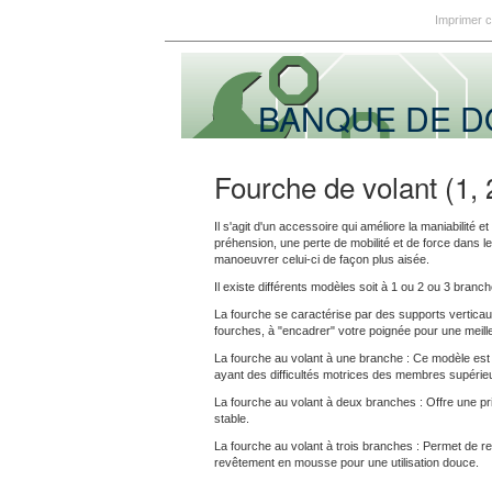
Imprimer 
BANQUE DE 
Fourche de volant (1,
Il s'agit d'un accessoire qui améliore la maniabilité 
préhension, une perte de mobilité et de force dans les 
manoeuvrer celui-ci de façon plus aisée.
Il existe différents modèles soit à 1 ou 2 ou 3 branche
La fourche se caractérise par des supports vertica
fourches, à "encadrer" votre poignée pour une meille
La fourche au volant à une branche : Ce modèle est pa
ayant des difficultés motrices des membres supérie
La fourche au volant à deux branches : Offre une pri
stable.
La fourche au volant à trois branches : Permet de rep
revêtement en mousse pour une utilisation douce.