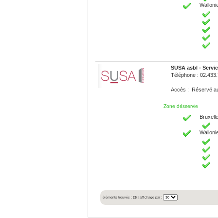
Walloni
SUSA asbl - Servic
Téléphone : 02.433
Accès : Réservé 
Zone désservie
Bruxelle
Walloni
éléments trouvés :
25
| affichage par :