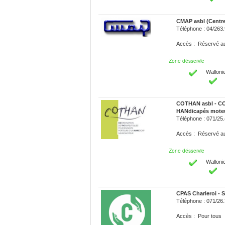
CMAP asbl (Centr
Téléphone : 04/263
Accès : Réservé 
Zone désservie
Walloni
COTHAN asbl - CO
HANdicapés mote
Téléphone : 071/25
Accès : Réservé 
Zone désservie
Walloni
CPAS Charleroi - S
Téléphone : 071/26
Accès : Pour tous