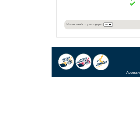
éléments trouvés :
1
| affichage par :
Access-A