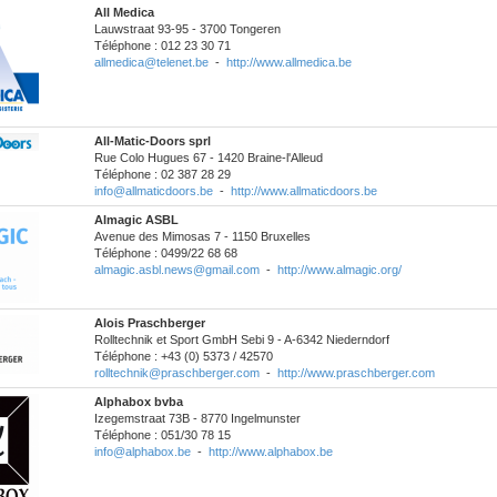
All Medica
Lauwstraat 93-95 - 3700 Tongeren
Téléphone : 012 23 30 71
allmedica@telenet.be
-
http://www.allmedica.be
All-Matic-Doors sprl
Rue Colo Hugues 67 - 1420 Braine-l'Alleud
Téléphone : 02 387 28 29
info@allmaticdoors.be
-
http://www.allmaticdoors.be
Almagic ASBL
Avenue des Mimosas 7 - 1150 Bruxelles
Téléphone : 0499/22 68 68
almagic.asbl.news@gmail.com
-
http://www.almagic.org/
Alois Praschberger
Rolltechnik et Sport GmbH Sebi 9 - A-6342 Niederndorf
Téléphone : +43 (0) 5373 / 42570
rolltechnik@praschberger.com
-
http://www.praschberger.com
Alphabox bvba
Izegemstraat 73B - 8770 Ingelmunster
Téléphone : 051/30 78 15
info@alphabox.be
-
http://www.alphabox.be