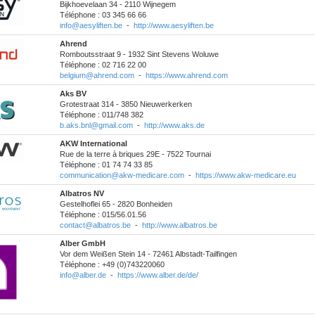
Bijkhoevelaan 34 - 2110 Wijnegem
Téléphone : 03 345 66 66
info@aesyliften.be
-
http://www.aesyliften.be
Ahrend
Romboutsstraat 9 - 1932 Sint Stevens Woluwe
Téléphone : 02 716 22 00
belgium@ahrend.com
-
https://www.ahrend.com
Aks BV
Grotestraat 314 - 3850 Nieuwerkerken
Téléphone : 011/748 382
b.aks.bnl@gmail.com
-
http://www.aks.de
AKW International
Rue de la terre à briques 29E - 7522 Tournai
Téléphone : 01 74 74 33 85
communication@akw-medicare.com
-
https://www.akw-medicare.eu
Albatros NV
Gestelhoflei 65 - 2820 Bonheiden
Téléphone : 015/56.01.56
contact@albatros.be
-
http://www.albatros.be
Alber GmbH
Vor dem Weißen Stein 14 - 72461 Albstadt-Tailfingen
Téléphone : +49 (0)743220060
info@alber.de
-
https://www.alber.de/de/