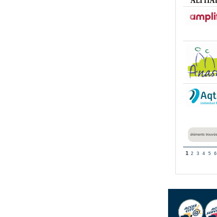
éléments trouvés
1
2
3
4
5
6