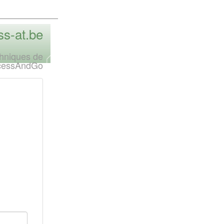
s-at.be
chniques de
cessAndGo