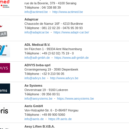
rue de la Boverie, 379 - 4100 Seraing
Téléphone : 04/ 338 88 39
info@actimed.be
-
http://www.actimed.be
Adaptcar
Chaussée de Namur 16F - 4210 Burdinne
Téléphone : 081 22 02 20 - 0476 95 39 93
info@adaptcar.be
-
https://www.adapt-car.be/
ADL Medical B.V.
Im Flürchen 1 - 99334 Amt Wachsenburg
Téléphone : +49 (3 62 02) 75 19 - 0
info@adl-gmbh.de
-
https://www.adl-gmbh.de
ADVYS bvba-sprl
Groeningenweg 19 - 3590 Diepenbeek
Téléphone : +32 9 210 56 05
info@advys.be
-
http://www.advys.be
Ae Systems
Oeverstraat 19 - 9160 Lokeren
Téléphone : 09 356 00 51
info@aesystems.be
-
https://www.aesystems.be
Aeris GmbH
Von-Holzapfel-Str. 6 - D-86497 Horgau
Téléphone : +49 89 900 5060
info@aeris.de
-
https://fr.aeris.de
Aesy Liften B.V.B.A.