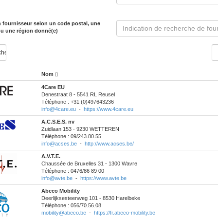
 fournisseur selon un code postal, une
ou une région donné(e)
Nom
4Care EU
Denestraat 8 - 5541 RL Reusel
Téléphone : +31 (0)497643236
info@4care.eu
-
https://www.4care.eu
A.C.S.E.S. nv
Zuidlaan 153 - 9230 WETTEREN
Téléphone : 09/243.80.55
info@acses.be
-
http://www.acses.be/
A.V.T.E.
Chaussée de Bruxelles 31 - 1300 Wavre
Téléphone : 0476/86 89 00
info@avte.be
-
https://www.avte.be
Abeco Mobility
Deerlijksesteenweg 101 - 8530 Harelbeke
Téléphone : 056/70.56.08
mobility@abeco.be
-
https://fr.abeco-mobility.be