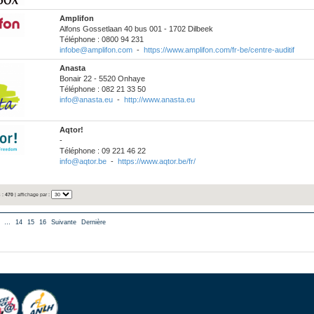
Amplifon
Alfons Gossetlaan 40 bus 001 - 1702 Dilbeek
Téléphone : 0800 94 231
infobe@amplifon.com
-
https://www.amplifon.com/fr-be/centre-auditif
Anasta
Bonair 22 - 5520 Onhaye
Téléphone : 082 21 33 50
info@anasta.eu
-
http://www.anasta.eu
Aqtor!
-
Téléphone : 09 221 46 22
info@aqtor.be
-
https://www.aqtor.be/fr/
 :
470
| affichage par :
…
14
15
16
Suivante
Dernière