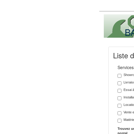
B
Liste 
Services
Showr
Livrais
Essai à
Install
Locati
Vente e
Matérie
Trouvez un
postal