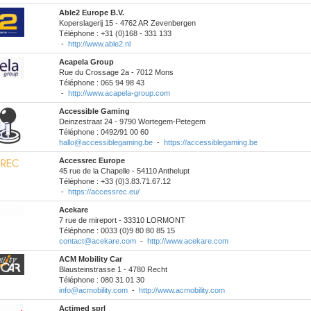
Able2 Europe B.V.
Koperslagerij 15 - 4762 AR Zevenbergen
Téléphone : +31 (0)168 - 331 133
-
http://www.able2.nl
Acapela Group
Rue du Crossage 2a - 7012 Mons
Téléphone : 065 94 98 43
-
http://www.acapela-group.com
Accessible Gaming
Deinzestraat 24 - 9790 Wortegem-Petegem
Téléphone : 0492/91 00 60
hallo@accessiblegaming.be
-
https://accessiblegaming.be
Accessrec Europe
45 rue de la Chapelle - 54110 Anthelupt
Téléphone : +33 (0)3.83.71.67.12
-
https://accessrec.eu/
Acekare
7 rue de mireport - 33310 LORMONT
Téléphone : 0033 (0)9 80 80 85 15
contact@acekare.com
-
http://www.acekare.com
ACM Mobility Car
Blausteinstrasse 1 - 4780 Recht
Téléphone : 080 31 01 30
info@acmobility.com
-
http://www.acmobility.com
Actimed sprl