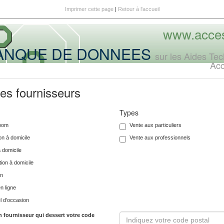
Imprimer cette page
|
Retour à l'accueil
www.acces
ANQUE DE DONNEES
sur les Aides Te
Ac
des fournisseurs
Types
oom
Vente aux particuliers
on à domicile
Vente aux professionnels
 domicile
ation à domicile
on
n ligne
l d'occasion
 fournisseur qui dessert votre code