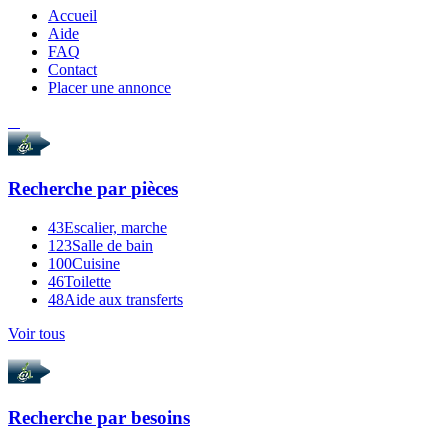
Accueil
Aide
FAQ
Contact
Placer une annonce
Recherche par
pièces
43
Escalier, marche
123
Salle de bain
100
Cuisine
46
Toilette
48
Aide aux transferts
Voir tous
Recherche par
besoins