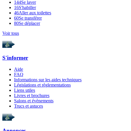
144
Se laver
16
S'habiller
46
Aller aux toilettes
60
Se transférer
80
Se déplacer
Voir tous
S'informer
Aide
FAQ
Informations sur les aides techniques
Législations et règlementations
Liens utiles
Livres et brochures
Salons et évènements
Trucs et astuces
Annonces