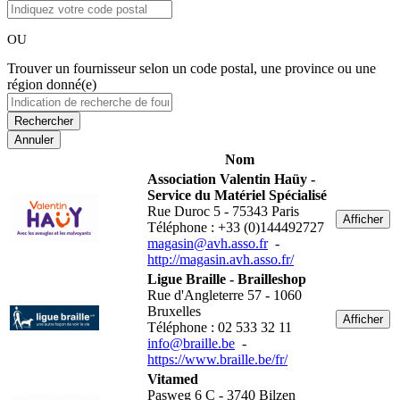
OU
Trouver un fournisseur selon un code postal, une province ou une
région donné(e)
Annuler
Nom
Association Valentin Haüy -
Service du Matériel Spécialisé
Rue Duroc 5 - 75343 Paris
Afficher
Téléphone : +33 (0)144492727
magasin@avh.asso.fr
-
http://magasin.avh.asso.fr/
Ligue Braille - Brailleshop
Rue d'Angleterre 57 - 1060
Bruxelles
Afficher
Téléphone : 02 533 32 11
info@braille.be
-
https://www.braille.be/fr/
Vitamed
Pasweg 6 C - 3740 Bilzen