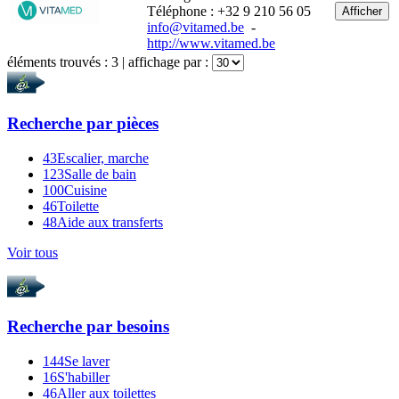
Téléphone : +32 9 210 56 05
Afficher
info@vitamed.be
-
http://www.vitamed.be
éléments trouvés :
3
| affichage par :
Recherche par
pièces
43
Escalier, marche
123
Salle de bain
100
Cuisine
46
Toilette
48
Aide aux transferts
Voir tous
Recherche par
besoins
144
Se laver
16
S'habiller
46
Aller aux toilettes