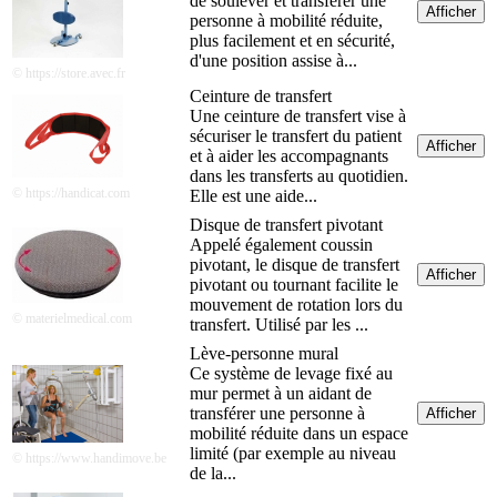
de soulever et transférer une
Afficher
personne à mobilité réduite,
plus facilement et en sécurité,
d'une position assise à...
© https://store.avec.fr
Ceinture de transfert
Une ceinture de transfert vise à
sécuriser le transfert du patient
Afficher
et à aider les accompagnants
dans les transferts au quotidien.
© https://handicat.com
Elle est une aide...
Disque de transfert pivotant
Appelé également coussin
pivotant, le disque de transfert
Afficher
pivotant ou tournant facilite le
mouvement de rotation lors du
© materielmedical.com
transfert. Utilisé par les ...
Lève-personne mural
Ce système de levage fixé au
mur permet à un aidant de
transférer une personne à
Afficher
mobilité réduite dans un espace
limité (par exemple au niveau
© https://www.handimove.be
de la...