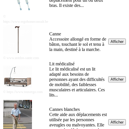
déplacement pour un ou deux
bras. Il existe des...
©
https://www.ergohomeconsult.be
Canne
Accessoire allongé en forme de
Afficher
bâton, touchant le sol et tenu à
la main, destiné à la marche.
© www.astelos-sante.com‬‬‬
Lit médicalisé
Le lit médicalisé est un lit
adapté aux besoins de
personnes ayant des difficultés
Afficher
de mobilité, des faiblesses
musculaires et articulaires. Ces
© https://www.tousergo.com
lits...
Cannes blanches
Cette aide aux déplacements est
utilisée par les personnes
Afficher
aveugles ou malvoyantes. Elle