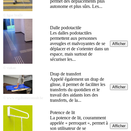
permet des déplacements plus
autonome et plus sûrs. Les...
© ligue braille
Dalle podotactile
Les dalles podotactiles
permettent aux personnes
aveugles et malvoyantes de se
Afficher
déplacer et de s'orienter dans un
espace, mais surtout de
sécuriser les...
© viakan
Drap de transfert
Appelé également un drap de
glisse, il permet de faciliter les
Afficher
transferts du quotidien et le
travail des aidants lors des
© www.ergohomeconsult.be
transferts, de la...
Potence de lit
La potence de lit, couramment
appelée « perroquet », permet à
Afficher
son utilisateur de se