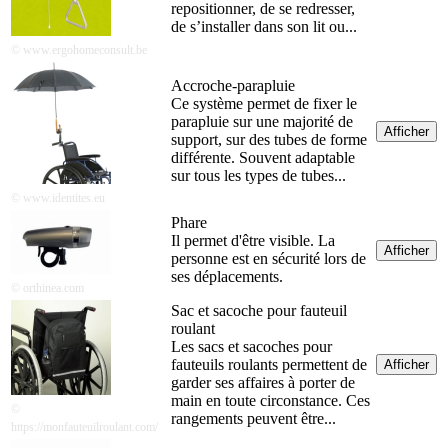
repositionner, de se redresser,
de s’installer dans son lit ou...
© www.ergohomeconsult.be
Accroche-parapluie
Ce système permet de fixer le
parapluie sur une majorité de
Afficher
support, sur des tubes de forme
différente. Souvent adaptable
sur tous les types de tubes...
© www.identites.eu
Phare
Il permet d'être visible. La
Afficher
personne est en sécurité lors de
ses déplacements.
© orthinea.com
Sac et sacoche pour fauteuil
roulant
Les sacs et sacoches pour
fauteuils roulants permettent de
Afficher
garder ses affaires à porter de
main en toute circonstance. Ces
©
rangements peuvent être...
https://monfauteuilroulant.com/