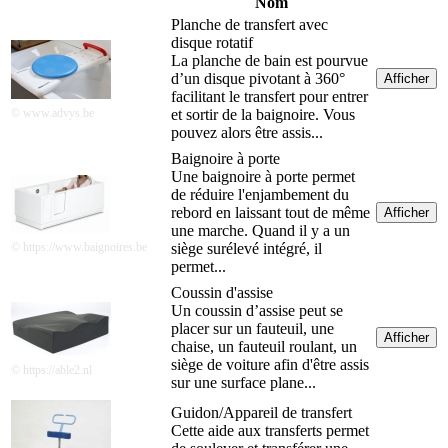
Nom
Planche de transfert avec
disque rotatif
La planche de bain est pourvue
d’un disque pivotant à 360°
Afficher
facilitant le transfert pour entrer
© www.advys.be
et sortir de la baignoire. Vous
pouvez alors être assis...
Baignoire à porte
Une baignoire à porte permet
de réduire l'enjambement du
rebord en laissant tout de même
Afficher
une marche. Quand il y a un
© https://www.baignoires.be
siège surélevé intégré, il
permet...
Coussin d'assise
Un coussin d’assise peut se
placer sur un fauteuil, une
Afficher
chaise, un fauteuil roulant, un
siège de voiture afin d'être assis
© https://able2.nl
sur une surface plane...
Guidon/Appareil de transfert
Cette aide aux transferts permet