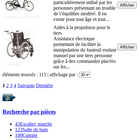
particulièrement utilisé par les
Afficher
personnes présentant un trouble
de l’équilibre modéré. Il en
© http://www.hmc-nv.be
existe pour tout âge et tout...
Aides à la propulsion pour le
tiers
Assistance électrique
permettant de faciliter la
Afficher
manipulation du fauteuil roulant
manuel par une tiers personne
grâce à des commandes placées
© invacare
sur les...
éléments trouvés :
115
| affichage par :
1
2
3
4
Suivante
Dernière
Recherche par
pièces
43
Escalier, marche
123
Salle de bain
100
Cuisine