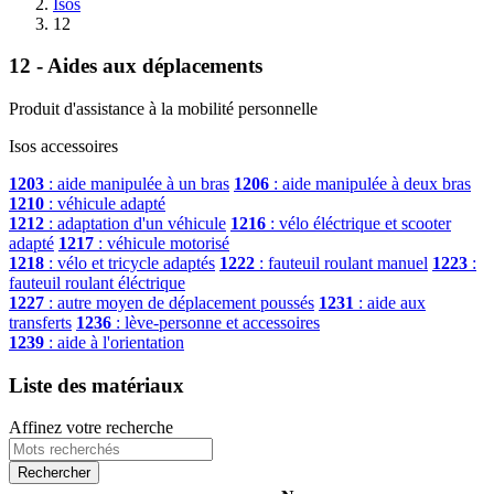
Isos
12
12 - Aides aux déplacements
Produit d'assistance à la mobilité personnelle
Isos accessoires
1203
: aide manipulée à un bras
1206
: aide manipulée à deux bras
1210
: véhicule adapté
1212
: adaptation d'un véhicule
1216
: vélo éléctrique et scooter
adapté
1217
: véhicule motorisé
1218
: vélo et tricycle adaptés
1222
: fauteuil roulant manuel
1223
:
fauteuil roulant éléctrique
1227
: autre moyen de déplacement poussés
1231
: aide aux
transferts
1236
: lève-personne et accessoires
1239
: aide à l'orientation
Liste des matériaux
Affinez votre recherche