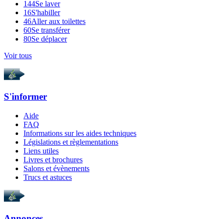
144
Se laver
16
S'habiller
46
Aller aux toilettes
60
Se transférer
80
Se déplacer
Voir tous
S'informer
Aide
FAQ
Informations sur les aides techniques
Législations et règlementations
Liens utiles
Livres et brochures
Salons et évènements
Trucs et astuces
Annonces