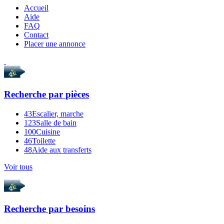
Accueil
Aide
FAQ
Contact
Placer une annonce
Recherche par
pièces
43
Escalier, marche
123
Salle de bain
100
Cuisine
46
Toilette
48
Aide aux transferts
Voir tous
Recherche par
besoins