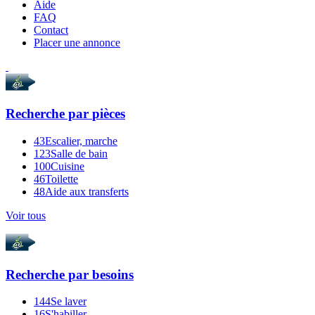
Aide
FAQ
Contact
Placer une annonce
Recherche par
pièces
43
Escalier, marche
123
Salle de bain
100
Cuisine
46
Toilette
48
Aide aux transferts
Voir tous
Recherche par
besoins
144
Se laver
16
S'habiller