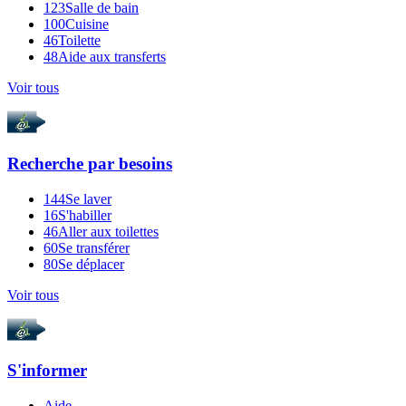
123
Salle de bain
100
Cuisine
46
Toilette
48
Aide aux transferts
Voir tous
Recherche par
besoins
144
Se laver
16
S'habiller
46
Aller aux toilettes
60
Se transférer
80
Se déplacer
Voir tous
S'informer
Aide