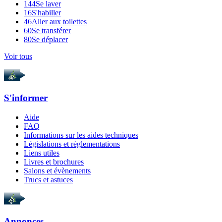
144
Se laver
16
S'habiller
46
Aller aux toilettes
60
Se transférer
80
Se déplacer
Voir tous
S'informer
Aide
FAQ
Informations sur les aides techniques
Législations et règlementations
Liens utiles
Livres et brochures
Salons et évènements
Trucs et astuces
Annonces