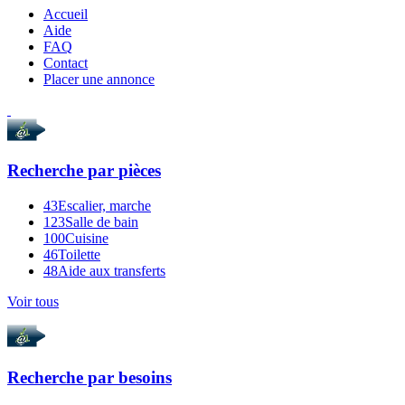
Accueil
Aide
FAQ
Contact
Placer une annonce
Recherche par
pièces
43
Escalier, marche
123
Salle de bain
100
Cuisine
46
Toilette
48
Aide aux transferts
Voir tous
Recherche par
besoins