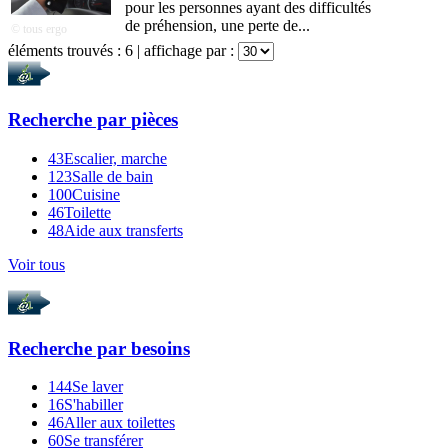
pour les personnes ayant des difficultés
de préhension, une perte de...
© tous ergo
éléments trouvés :
6
| affichage par :
Recherche par
pièces
43
Escalier, marche
123
Salle de bain
100
Cuisine
46
Toilette
48
Aide aux transferts
Voir tous
Recherche par
besoins
144
Se laver
16
S'habiller
46
Aller aux toilettes
60
Se transférer