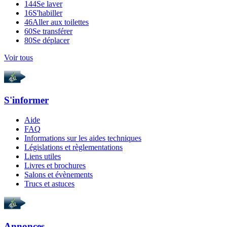
144
Se laver
16
S'habiller
46
Aller aux toilettes
60
Se transférer
80
Se déplacer
Voir tous
S'informer
Aide
FAQ
Informations sur les aides techniques
Législations et règlementations
Liens utiles
Livres et brochures
Salons et évènements
Trucs et astuces
Annonces