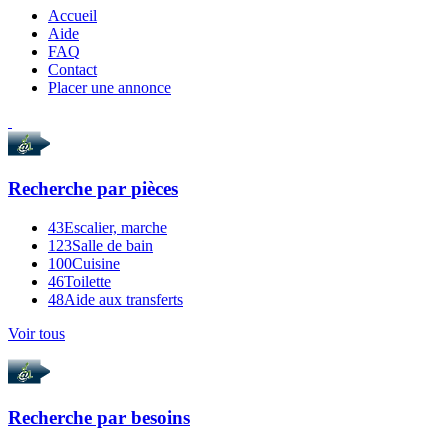
Accueil
Aide
FAQ
Contact
Placer une annonce
Recherche par
pièces
43
Escalier, marche
123
Salle de bain
100
Cuisine
46
Toilette
48
Aide aux transferts
Voir tous
Recherche par
besoins