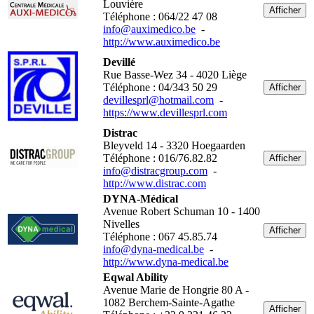
Louvière
Afficher
Téléphone : 064/22 47 08
info@auximedico.be
-
http://www.auximedico.be
Devillé
Rue Basse-Wez 34 - 4020 Liège
Téléphone : 04/343 50 29
Afficher
devillesprl@hotmail.com
-
https://www.devillesprl.com
Distrac
Bleyveld 14 - 3320 Hoegaarden
Téléphone : 016/76.82.82
Afficher
info@distracgroup.com
-
http://www.distrac.com
DYNA-Médical
Avenue Robert Schuman 10 - 1400
Nivelles
Afficher
Téléphone : 067 45.85.74
info@dyna-medical.be
-
http://www.dyna-medical.be
Eqwal Ability
Avenue Marie de Hongrie 80 A -
1082 Berchem-Sainte-Agathe
Afficher