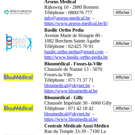
Arseus Medical
Rijksweg 10 - 2880 Bornem
Téléphone : 0800/76 777
Afficher
info@arseus-medical.be
-
https://www.arseus-medical.be/fr/
Basilic Ortho Pedia
Avenue Marie de Hongrie 80 -
1082 Berchem Sainte Agathe
Afficher
Téléphone : 02/425 70 91
basilic.ortho.pedia@gmail.com
-
http://www.basilic-ortho-pedia.be
Bloumédical - Fosses-la-Ville
Chaussée de Namur 13 - 5070
Fosses-la-Ville
Afficher
Téléphone : 071 71 37 71
bloumedical@skynet.be
-
https://www.bloumedical.be
Bloumédical - Gilly
Chaussée Impériale 30 - 6060 Gilly
Téléphone : 071 42 18 42
Afficher
bloumedical@skynet.be
-
https://www.bloumedical.be
Centrale Médicale Auxi-Médico
Rue du Temple 33-39 - 7100 La