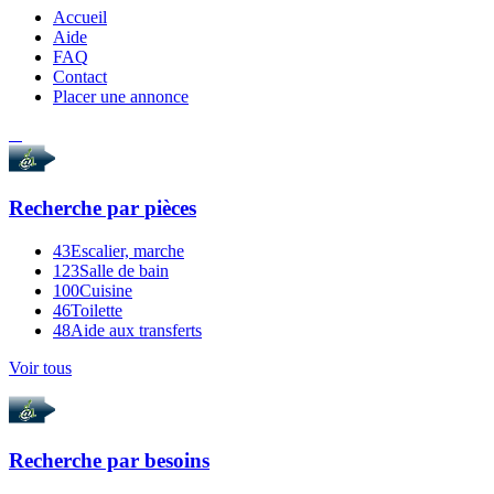
Accueil
Aide
FAQ
Contact
Placer une annonce
Recherche par
pièces
43
Escalier, marche
123
Salle de bain
100
Cuisine
46
Toilette
48
Aide aux transferts
Voir tous
Recherche par
besoins