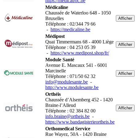
https://medicatroc.be
Médicaline
Chaussée de Waterloo 648 - 1050
Bruxelles
Afficher
Téléphone : 02/344 79 66
-
https://medicaline.be
Médipost
Quai Timmermans 68 - 4000 Liège
Afficher
Téléphone : 04 253 05 39
-
https://www.medipost.shop/fr/
Module Santé
Avenue E. Mascaux 541 - 6001
Marcinelle
Afficher
Téléphone : 071/50 62 32
info@modulesante.be
-
http://www.modulesante.be
Orthéis
Chaussée d’Alsemberg 452 - 1420
Braine-l’Alleud
Afficher
Téléphone : 02 384 82 00
info.braine@ortheis.be
-
https://www.bandagisterieortheis.be
Orthomedical Service
Rue Wayez, 50A - 1420 Braine