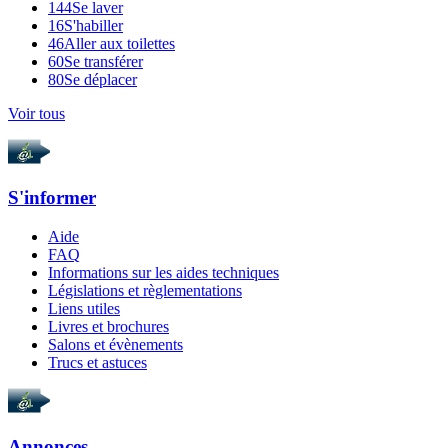
144
Se laver
16
S'habiller
46
Aller aux toilettes
60
Se transférer
80
Se déplacer
Voir tous
S'informer
Aide
FAQ
Informations sur les aides techniques
Législations et règlementations
Liens utiles
Livres et brochures
Salons et évènements
Trucs et astuces
Annonces