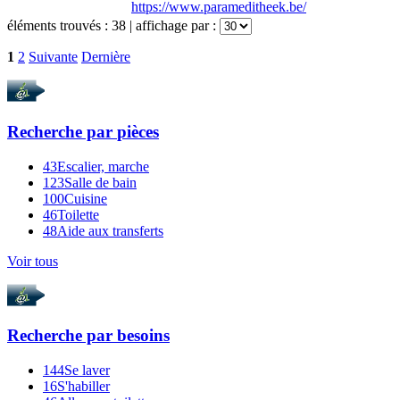
https://www.parameditheek.be/
éléments trouvés :
38
| affichage par :
1
2
Suivante
Dernière
Recherche par
pièces
43
Escalier, marche
123
Salle de bain
100
Cuisine
46
Toilette
48
Aide aux transferts
Voir tous
Recherche par
besoins
144
Se laver
16
S'habiller