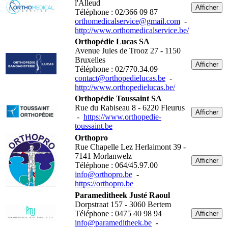
l'Alleud
Afficher
Téléphone : 02/366 09 87
orthomedicalservice@gmail.com
-
http://www.orthomedicalservice.be/
Orthopédie Lucas SA
Avenue Jules de Trooz 27 - 1150
Bruxelles
Afficher
Téléphone : 02/770.34.09
contact@orthopedielucas.be
-
http://www.orthopedielucas.be/
Orthopédie Toussaint SA
Rue du Rabiseau 8 - 6220 Fleurus
Afficher
-
https://www.orthopedie-
toussaint.be
Orthopro
Rue Chapelle Lez Herlaimont 39 -
7141 Morlanwelz
Afficher
Téléphone : 064/45.97.00
info@orthopro.be
-
https://orthopro.be
Parameditheek Justé Raoul
Dorpstraat 157 - 3060 Bertem
Téléphone : 0475 40 98 94
Afficher
info@parameditheek.be
-