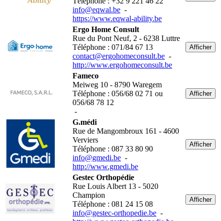
Téléphone : +32 9 221 46 22
info@eqwal.be
-
https://www.eqwal-ability.be
Ergo Home Consult
Rue du Pont Neuf, 2 - 6238 Luttre
Téléphone : 071/84 67 13
Afficher
contact@ergohomeconsult.be
-
http://www.ergohomeconsult.be
Fameco
Meiweg 10 - 8790 Waregem
Téléphone : 056/68 02 71 ou
Afficher
056/68 78 12
-
G.médi
Rue de Mangombroux 161 - 4600
Verviers
Afficher
Téléphone : 087 33 80 90
info@gmedi.be
-
http://www.gmedi.be
Gestec Orthopédie
Rue Louis Albert 13 - 5020
Champion
Afficher
Téléphone : 081 24 15 08
info@gestec-orthopedie.be
-