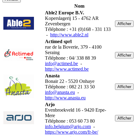
Nom
Able2 Europe B.V.
Koperslagerij 15 - 4762 AR
Zevenbergen
Afficher
Téléphone : +31 (0)168 - 331 133
-
http://www.able2.nl
Actimed sprl
rue de la Boverie, 379 - 4100
Seraing
Afficher
Téléphone : 04/ 338 88 39
info@actimed.be
-
http://www.actimed.be
Anasta
Bonair 22 - 5520 Onhaye
Téléphone : 082 21 33 50
Afficher
info@anasta.eu
-
http://www.anasta.eu
Arjo
Evenbroekveld 16 - 9420 Erpe-
Mere
Afficher
Téléphone : 053 60 73 80
info.belgium@arjo.com
-
https://www.arjo.com/fr-be/