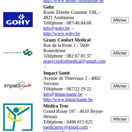
http://www.gestec-orthopedie.be
Gohy
Route Zènobe Gramme 33B, -
4821 Andrimont
Afficher
Téléphone : 087/46.84.68
info@gohy.be
-
http://www.gohy.be
Grany Confort Medical
Rue de la Poste 1 - 5600
Romedenne
Afficher
Téléphone : 082 67 85 37
granyconfortmedical@gmail.com
-
Impact Santé
Avenue de Thiervaux 2 - 4802
Verviers
Afficher
Téléphone : 087/22 29 22
info@impactsante.be
-
http://www.impactsante.be
Médica Troc
Grand Route 197 - 4610 Beyne-
Heusay
Afficher
Téléphone : 0496 815 625
medicatroc@gmail.com
-