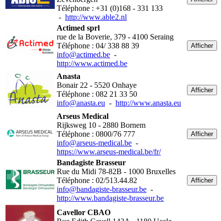
Téléphone : +31 (0)168 - 331 133
-
http://www.able2.nl
Actimed sprl
rue de la Boverie, 379 - 4100 Seraing
Téléphone : 04/ 338 88 39
Afficher
info@actimed.be
-
http://www.actimed.be
Anasta
Bonair 22 - 5520 Onhaye
Afficher
Téléphone : 082 21 33 50
info@anasta.eu
-
http://www.anasta.eu
Arseus Medical
Rijksweg 10 - 2880 Bornem
Téléphone : 0800/76 777
Afficher
info@arseus-medical.be
-
https://www.arseus-medical.be/fr/
Bandagiste Brasseur
Rue du Midi 78-82B - 1000 Bruxelles
Téléphone : 02/513.44.82
Afficher
info@bandagiste-brasseur.be
-
http://www.bandagiste-brasseur.be
Cavellor CBAO