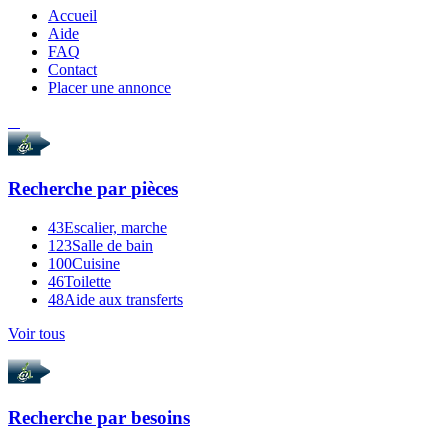
Accueil
Aide
FAQ
Contact
Placer une annonce
Recherche par
pièces
43
Escalier, marche
123
Salle de bain
100
Cuisine
46
Toilette
48
Aide aux transferts
Voir tous
Recherche par
besoins