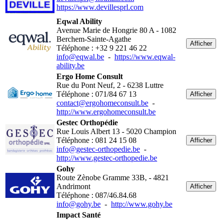
https://www.devillesprl.com
Eqwal Ability
Avenue Marie de Hongrie 80 A - 1082
Berchem-Sainte-Agathe
Afficher
Téléphone : +32 9 221 46 22
info@eqwal.be
-
https://www.eqwal-
ability.be
Ergo Home Consult
Rue du Pont Neuf, 2 - 6238 Luttre
Téléphone : 071/84 67 13
Afficher
contact@ergohomeconsult.be
-
http://www.ergohomeconsult.be
Gestec Orthopédie
Rue Louis Albert 13 - 5020 Champion
Téléphone : 081 24 15 08
Afficher
info@gestec-orthopedie.be
-
http://www.gestec-orthopedie.be
Gohy
Route Zènobe Gramme 33B, - 4821
Andrimont
Afficher
Téléphone : 087/46.84.68
info@gohy.be
-
http://www.gohy.be
Impact Santé