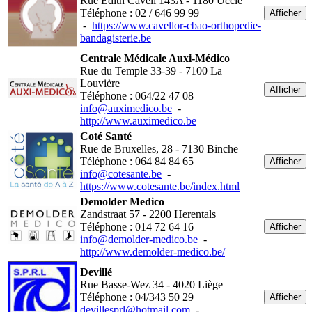
Rue Edith Cavell 143A - 1180 Uccle
Téléphone : 02 / 646 99 99
Afficher
-
https://www.cavellor-cbao-orthopedie-
bandagisterie.be
Centrale Médicale Auxi-Médico
Rue du Temple 33-39 - 7100 La
Louvière
Afficher
Téléphone : 064/22 47 08
info@auximedico.be
-
http://www.auximedico.be
Coté Santé
Rue de Bruxelles, 28 - 7130 Binche
Téléphone : 064 84 84 65
Afficher
info@cotesante.be
-
https://www.cotesante.be/index.html
Demolder Medico
Zandstraat 57 - 2200 Herentals
Téléphone : 014 72 64 16
Afficher
info@demolder-medico.be
-
http://www.demolder-medico.be/
Devillé
Rue Basse-Wez 34 - 4020 Liège
Téléphone : 04/343 50 29
Afficher
devillesprl@hotmail.com
-