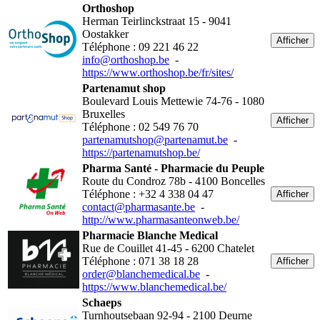
Orthoshop
Herman Teirlinckstraat 15 - 9041
Oostakker
Afficher
Téléphone : 09 221 46 22
info@orthoshop.be
-
https://www.orthoshop.be/fr/sites/
Partenamut shop
Boulevard Louis Mettewie 74-76 - 1080
Bruxelles
Afficher
Téléphone : 02 549 76 70
partenamutshop@partenamut.be
-
https://partenamutshop.be/
Pharma Santé - Pharmacie du Peuple
Route du Condroz 78b - 4100 Boncelles
Téléphone : +32 4 338 04 47
Afficher
contact@pharmasante.be
-
http://www.pharmasanteonweb.be/
Pharmacie Blanche Medical
Rue de Couillet 41-45 - 6200 Chatelet
Téléphone : 071 38 18 28
Afficher
order@blanchemedical.be
-
https://www.blanchemedical.be/
Schaeps
Turnhoutsebaan 92-94 - 2100 Deurne