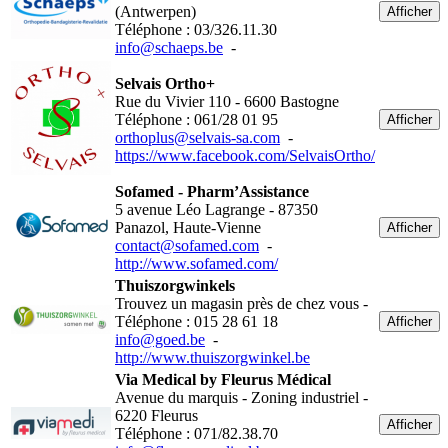
(Antwerpen)
Afficher
Téléphone : 03/326.11.30
info@schaeps.be
-
Selvais Ortho+
Rue du Vivier 110 - 6600 Bastogne
Téléphone : 061/28 01 95
Afficher
orthoplus@selvais-sa.com
-
https://www.facebook.com/SelvaisOrtho/
Sofamed - Pharm’Assistance
5 avenue Léo Lagrange - 87350
Panazol, Haute-Vienne
Afficher
contact@sofamed.com
-
http://www.sofamed.com/
Thuiszorgwinkels
Trouvez un magasin près de chez vous -
Téléphone : 015 28 61 18
Afficher
info@goed.be
-
http://www.thuiszorgwinkel.be
Via Medical by Fleurus Médical
Avenue du marquis - Zoning industriel -
6220 Fleurus
Afficher
Téléphone : 071/82.38.70