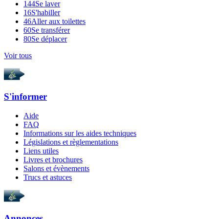
144
Se laver
16
S'habiller
46
Aller aux toilettes
60
Se transférer
80
Se déplacer
Voir tous
S'informer
Aide
FAQ
Informations sur les aides techniques
Législations et règlementations
Liens utiles
Livres et brochures
Salons et évènements
Trucs et astuces
Annonces