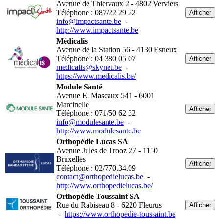
Avenue de Thiervaux 2 - 4802 Verviers
Téléphone : 087/22 29 22
Afficher
info@impactsante.be
-
http://www.impactsante.be
Médicalis
Avenue de la Station 56 - 4130 Esneux
Téléphone : 04 380 05 07
Afficher
medicalis@skynet.be
-
https://www.medicalis.be/
Module Santé
Avenue E. Mascaux 541 - 6001
Marcinelle
Afficher
Téléphone : 071/50 62 32
info@modulesante.be
-
http://www.modulesante.be
Orthopédie Lucas SA
Avenue Jules de Trooz 27 - 1150
Bruxelles
Afficher
Téléphone : 02/770.34.09
contact@orthopedielucas.be
-
http://www.orthopedielucas.be/
Orthopédie Toussaint SA
Rue du Rabiseau 8 - 6220 Fleurus
Afficher
-
https://www.orthopedie-toussaint.be