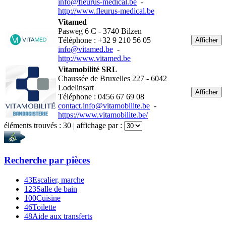
info@fleurus-medical.be
-
http://www.fleurus-medical.be
Vitamed
Pasweg 6 C - 3740 Bilzen
Téléphone : +32 9 210 56 05
Afficher
info@vitamed.be
-
http://www.vitamed.be
Vitamobilité SRL
Chaussée de Bruxelles 227 - 6042
Lodelinsart
Afficher
Téléphone : 0456 67 69 08
contact.info@vitamobilite.be
-
https://www.vitamobilite.be/
éléments trouvés :
30
| affichage par :
Recherche par
pièces
43
Escalier, marche
123
Salle de bain
100
Cuisine
46
Toilette
48
Aide aux transferts