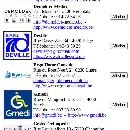
Demolder Medico
Zandstraat 57 - 2200 Herentals
Téléphone : 014 72 64 16
Afficher
info@demolder-medico.be
-
http://www.demolder-medico.be/
Devillé
Rue Basse-Wez 34 - 4020 Liège
Téléphone : 04/343 50 29
Afficher
devillesprl@hotmail.com
-
https://www.devillesprl.com
Ergo Home Consult
Rue du Pont Neuf, 2 - 6238 Luttre
Téléphone : 071/84 67 13
Afficher
contact@ergohomeconsult.be
-
http://www.ergohomeconsult.be
G.médi
Rue de Mangombroux 161 - 4600
Verviers
Afficher
Téléphone : 087 33 80 90
info@gmedi.be
-
http://www.gmedi.be
Gestec Orthopédie
Rue Louis Albert 13 - 5020 Champion