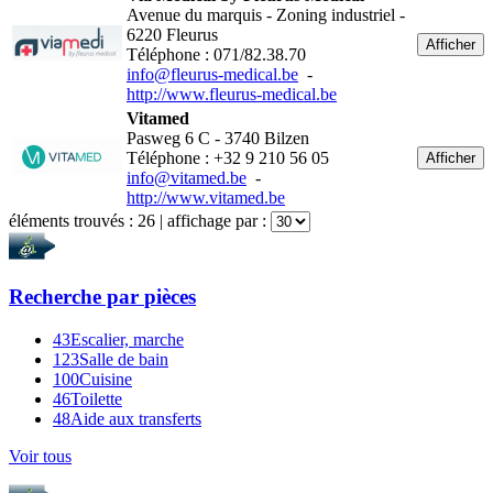
Avenue du marquis - Zoning industriel -
6220 Fleurus
Afficher
Téléphone : 071/82.38.70
info@fleurus-medical.be
-
http://www.fleurus-medical.be
Vitamed
Pasweg 6 C - 3740 Bilzen
Téléphone : +32 9 210 56 05
Afficher
info@vitamed.be
-
http://www.vitamed.be
éléments trouvés :
26
| affichage par :
Recherche par
pièces
43
Escalier, marche
123
Salle de bain
100
Cuisine
46
Toilette
48
Aide aux transferts
Voir tous