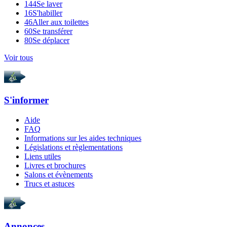
144
Se laver
16
S'habiller
46
Aller aux toilettes
60
Se transférer
80
Se déplacer
Voir tous
S'informer
Aide
FAQ
Informations sur les aides techniques
Législations et règlementations
Liens utiles
Livres et brochures
Salons et évènements
Trucs et astuces
Annonces