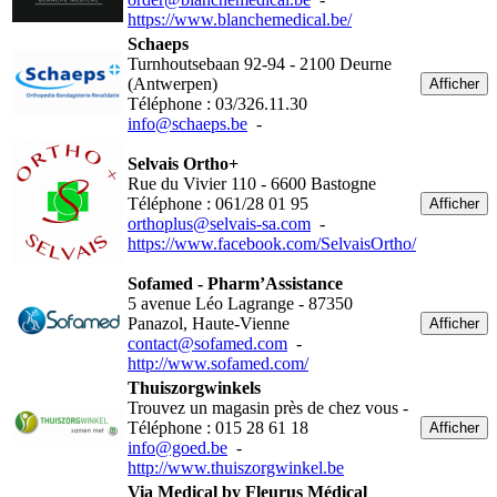
https://www.blanchemedical.be/
Schaeps
Turnhoutsebaan 92-94 - 2100 Deurne
(Antwerpen)
Afficher
Téléphone : 03/326.11.30
info@schaeps.be
-
Selvais Ortho+
Rue du Vivier 110 - 6600 Bastogne
Téléphone : 061/28 01 95
Afficher
orthoplus@selvais-sa.com
-
https://www.facebook.com/SelvaisOrtho/
Sofamed - Pharm’Assistance
5 avenue Léo Lagrange - 87350
Panazol, Haute-Vienne
Afficher
contact@sofamed.com
-
http://www.sofamed.com/
Thuiszorgwinkels
Trouvez un magasin près de chez vous -
Téléphone : 015 28 61 18
Afficher
info@goed.be
-
http://www.thuiszorgwinkel.be
Via Medical by Fleurus Médical