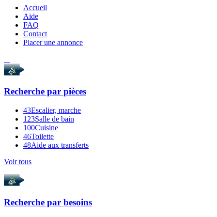
Accueil
Aide
FAQ
Contact
Placer une annonce
Recherche par
pièces
43
Escalier, marche
123
Salle de bain
100
Cuisine
46
Toilette
48
Aide aux transferts
Voir tous
Recherche par
besoins