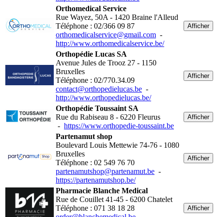
Orthomedical Service
Rue Wayez, 50A - 1420 Braine l'Alleud
Téléphone : 02/366 09 87
Afficher
orthomedicalservice@gmail.com
-
http://www.orthomedicalservice.be/
Orthopédie Lucas SA
Avenue Jules de Trooz 27 - 1150
Bruxelles
Afficher
Téléphone : 02/770.34.09
contact@orthopedielucas.be
-
http://www.orthopedielucas.be/
Orthopédie Toussaint SA
Rue du Rabiseau 8 - 6220 Fleurus
Afficher
-
https://www.orthopedie-toussaint.be
Partenamut shop
Boulevard Louis Mettewie 74-76 - 1080
Bruxelles
Afficher
Téléphone : 02 549 76 70
partenamutshop@partenamut.be
-
https://partenamutshop.be/
Pharmacie Blanche Medical
Rue de Couillet 41-45 - 6200 Chatelet
Téléphone : 071 38 18 28
Afficher
order@blanchemedical.be
-