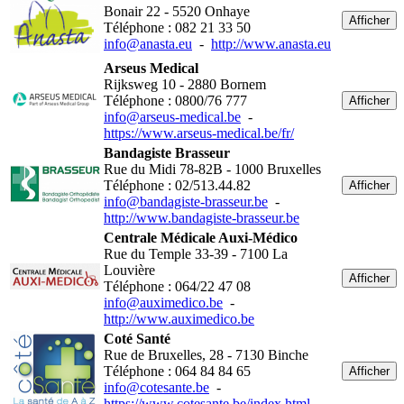
Bonair 22 - 5520 Onhaye
Afficher
Téléphone : 082 21 33 50
info@anasta.eu
-
http://www.anasta.eu
Arseus Medical
Rijksweg 10 - 2880 Bornem
Téléphone : 0800/76 777
Afficher
info@arseus-medical.be
-
https://www.arseus-medical.be/fr/
Bandagiste Brasseur
Rue du Midi 78-82B - 1000 Bruxelles
Téléphone : 02/513.44.82
Afficher
info@bandagiste-brasseur.be
-
http://www.bandagiste-brasseur.be
Centrale Médicale Auxi-Médico
Rue du Temple 33-39 - 7100 La
Louvière
Afficher
Téléphone : 064/22 47 08
info@auximedico.be
-
http://www.auximedico.be
Coté Santé
Rue de Bruxelles, 28 - 7130 Binche
Téléphone : 064 84 84 65
Afficher
info@cotesante.be
-
https://www.cotesante.be/index.html