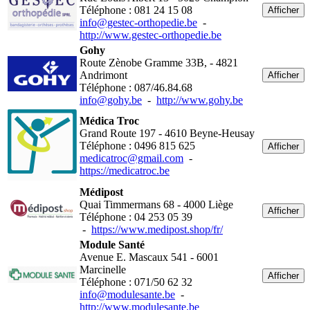
Téléphone : 081 24 15 08
Afficher
info@gestec-orthopedie.be
-
http://www.gestec-orthopedie.be
Gohy
Route Zènobe Gramme 33B, - 4821
Andrimont
Afficher
Téléphone : 087/46.84.68
info@gohy.be
-
http://www.gohy.be
Médica Troc
Grand Route 197 - 4610 Beyne-Heusay
Téléphone : 0496 815 625
Afficher
medicatroc@gmail.com
-
https://medicatroc.be
Médipost
Quai Timmermans 68 - 4000 Liège
Afficher
Téléphone : 04 253 05 39
-
https://www.medipost.shop/fr/
Module Santé
Avenue E. Mascaux 541 - 6001
Marcinelle
Afficher
Téléphone : 071/50 62 32
info@modulesante.be
-
http://www.modulesante.be