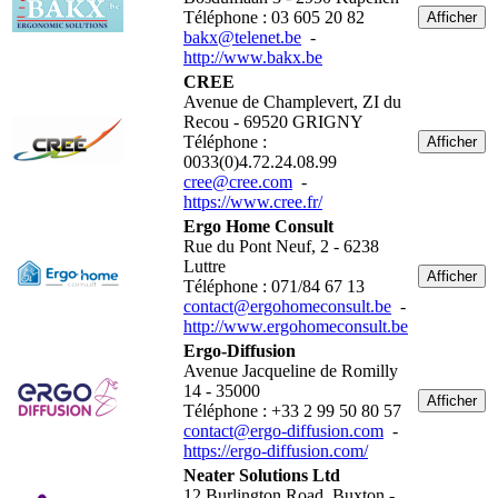
Téléphone : 03 605 20 82
Afficher
bakx@telenet.be
-
http://www.bakx.be
CREE
Avenue de Champlevert, ZI du
Recou - 69520 GRIGNY
Téléphone :
Afficher
0033(0)4.72.24.08.99
cree@cree.com
-
https://www.cree.fr/
Ergo Home Consult
Rue du Pont Neuf, 2 - 6238
Luttre
Afficher
Téléphone : 071/84 67 13
contact@ergohomeconsult.be
-
http://www.ergohomeconsult.be
Ergo-Diffusion
Avenue Jacqueline de Romilly
14 - 35000
Afficher
Téléphone : +33 2 99 50 80 57
contact@ergo-diffusion.com
-
https://ergo-diffusion.com/
Neater Solutions Ltd
12 Burlington Road, Buxton -