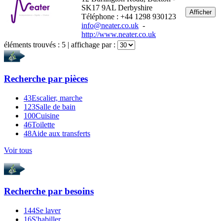
SK17 9AL Derbyshire
Afficher
Téléphone : +44 1298 930123
info@neater.co.uk
-
http://www.neater.co.uk
éléments trouvés :
5
| affichage par :
Recherche par
pièces
43
Escalier, marche
123
Salle de bain
100
Cuisine
46
Toilette
48
Aide aux transferts
Voir tous
Recherche par
besoins
144
Se laver
16
S'habiller