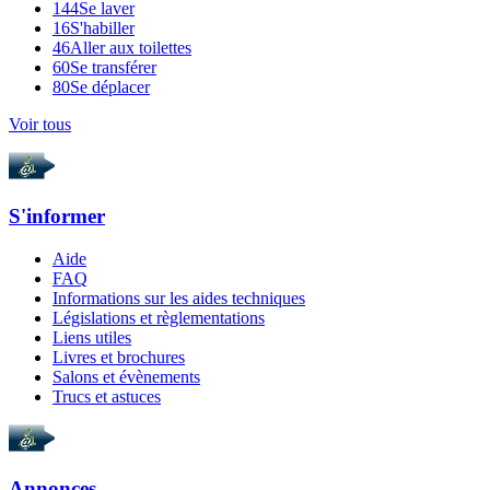
144
Se laver
16
S'habiller
46
Aller aux toilettes
60
Se transférer
80
Se déplacer
Voir tous
S'informer
Aide
FAQ
Informations sur les aides techniques
Législations et règlementations
Liens utiles
Livres et brochures
Salons et évènements
Trucs et astuces
Annonces