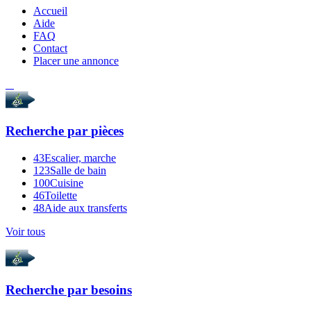
Accueil
Aide
FAQ
Contact
Placer une annonce
Recherche par
pièces
43
Escalier, marche
123
Salle de bain
100
Cuisine
46
Toilette
48
Aide aux transferts
Voir tous
Recherche par
besoins