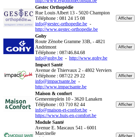
http://www.ergohomeconsult.be
Gestec Orthopédie
Rue Louis Albert 13 - 5020 Champion
Téléphone : 081 24 15 08
Afficher
info@gestec-orthopedie.be
-
http://www.gestec-orthopedie.be
Gohy
Route Zènobe Gramme 33B, - 4821
Andrimont
Afficher
Téléphone : 087/46.84.68
info@gohy.be
-
http://www.gohy.be
Impact Santé
Avenue de Thiervaux 2 - 4802 Verviers
Téléphone : 087/22 29 22
Afficher
info@impactsante.be
-
http://www.impactsante.be
Maison & confort
Gemeenteplein 10 - 3620 Lanaken
Téléphone : 03 710 82 44
Afficher
info@maison-et-confort.be
-
https://www.huis-en-comfort.be
Module Santé
Avenue E. Mascaux 541 - 6001
Marcinelle
Afficher