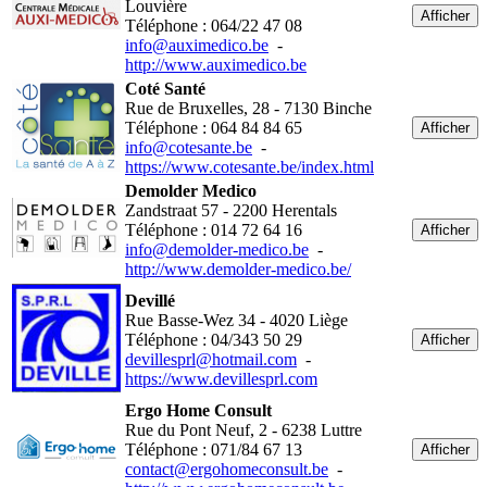
Louvière
Afficher
Téléphone : 064/22 47 08
info@auximedico.be
-
http://www.auximedico.be
Coté Santé
Rue de Bruxelles, 28 - 7130 Binche
Téléphone : 064 84 84 65
Afficher
info@cotesante.be
-
https://www.cotesante.be/index.html
Demolder Medico
Zandstraat 57 - 2200 Herentals
Téléphone : 014 72 64 16
Afficher
info@demolder-medico.be
-
http://www.demolder-medico.be/
Devillé
Rue Basse-Wez 34 - 4020 Liège
Téléphone : 04/343 50 29
Afficher
devillesprl@hotmail.com
-
https://www.devillesprl.com
Ergo Home Consult
Rue du Pont Neuf, 2 - 6238 Luttre
Téléphone : 071/84 67 13
Afficher
contact@ergohomeconsult.be
-