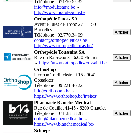
Téléphone : 071/50 62 32
info@modulesante.be
-
http://www.modulesante.be
Orthopédie Lucas SA
Avenue Jules de Trooz 27 - 1150
Bruxelles
Afficher
Téléphone : 02/770.34.09
contact@orthopedielucas.be
-
http://www.orthopedielucas.be/
Orthopédie Toussaint SA
Rue du Rabiseau 8 - 6220 Fleurus
Afficher
-
https://www.orthopedie-toussaint.be
Orthoshop
Herman Teirlinckstraat 15 - 9041
Oostakker
Afficher
Téléphone : 09 221 46 22
info@orthoshop.be
-
https://www.orthoshop.be/fr/sites/
Pharmacie Blanche Medical
Rue de Couillet 41-45 - 6200 Chatelet
Téléphone : 071 38 18 28
Afficher
order@blanchemedical.be
-
https://www.blanchemedical.be/
Schaeps