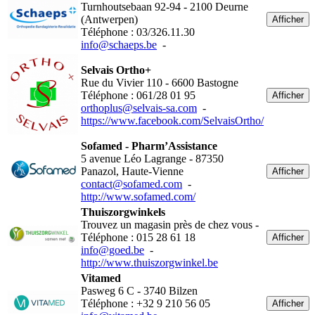
Turnhoutsebaan 92-94 - 2100 Deurne
(Antwerpen)
Afficher
Téléphone : 03/326.11.30
info@schaeps.be
-
Selvais Ortho+
Rue du Vivier 110 - 6600 Bastogne
Téléphone : 061/28 01 95
Afficher
orthoplus@selvais-sa.com
-
https://www.facebook.com/SelvaisOrtho/
Sofamed - Pharm’Assistance
5 avenue Léo Lagrange - 87350
Panazol, Haute-Vienne
Afficher
contact@sofamed.com
-
http://www.sofamed.com/
Thuiszorgwinkels
Trouvez un magasin près de chez vous -
Téléphone : 015 28 61 18
Afficher
info@goed.be
-
http://www.thuiszorgwinkel.be
Vitamed
Pasweg 6 C - 3740 Bilzen
Téléphone : +32 9 210 56 05
Afficher