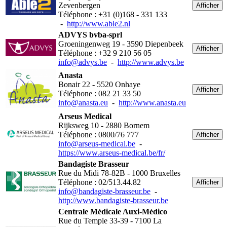
Zevenbergen
Afficher
Téléphone : +31 (0)168 - 331 133
-
http://www.able2.nl
ADVYS bvba-sprl
Groeningenweg 19 - 3590 Diepenbeek
Afficher
Téléphone : +32 9 210 56 05
info@advys.be
-
http://www.advys.be
Anasta
Bonair 22 - 5520 Onhaye
Afficher
Téléphone : 082 21 33 50
info@anasta.eu
-
http://www.anasta.eu
Arseus Medical
Rijksweg 10 - 2880 Bornem
Téléphone : 0800/76 777
Afficher
info@arseus-medical.be
-
https://www.arseus-medical.be/fr/
Bandagiste Brasseur
Rue du Midi 78-82B - 1000 Bruxelles
Téléphone : 02/513.44.82
Afficher
info@bandagiste-brasseur.be
-
http://www.bandagiste-brasseur.be
Centrale Médicale Auxi-Médico
Rue du Temple 33-39 - 7100 La