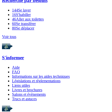
Recherche par
besoins
144
Se laver
16
S'habiller
46
Aller aux toilettes
60
Se transférer
80
Se déplacer
Voir tous
S'informer
Aide
FAQ
Informations sur les aides techniques
Législations et règlementations
Liens utiles
Livres et brochures
Salons et évènements
Trucs et astuces