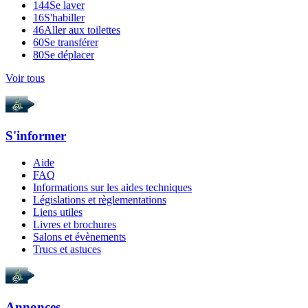
144
Se laver
16
S'habiller
46
Aller aux toilettes
60
Se transférer
80
Se déplacer
Voir tous
S'informer
Aide
FAQ
Informations sur les aides techniques
Législations et règlementations
Liens utiles
Livres et brochures
Salons et évènements
Trucs et astuces
Annonces