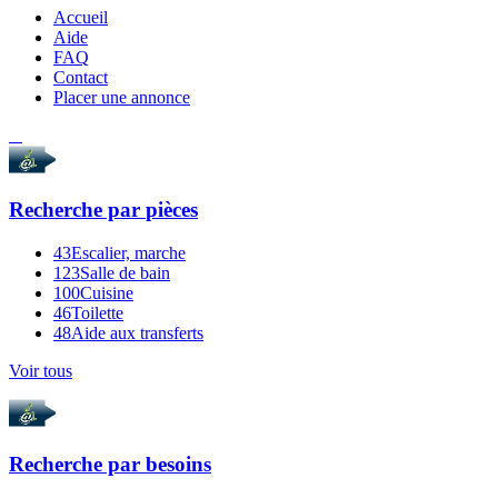
Accueil
Aide
FAQ
Contact
Placer une annonce
Recherche par
pièces
43
Escalier, marche
123
Salle de bain
100
Cuisine
46
Toilette
48
Aide aux transferts
Voir tous
Recherche par
besoins