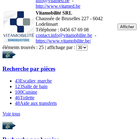
info@vitamed.be
-
http://www.vitamed.be
Vitamobilité SRL
Chaussée de Bruxelles 227 - 6042
Lodelinsart
Afficher
Téléphone : 0456 67 69 08
contact.info@vitamobilite.be
-
https://www.vitamobilite.be/
éléments trouvés :
25
| affichage par :
Recherche par
pièces
43
Escalier, marche
123
Salle de bain
100
Cuisine
46
Toilette
48
Aide aux transferts
Voir tous