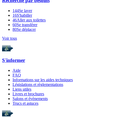
Recherche par
besoins
144
Se laver
16
S'habiller
46
Aller aux toilettes
60
Se transférer
80
Se déplacer
Voir tous
S'informer
Aide
FAQ
Informations sur les aides techniques
Législations et règlementations
Liens utiles
Livres et brochures
Salons et évènements
Trucs et astuces