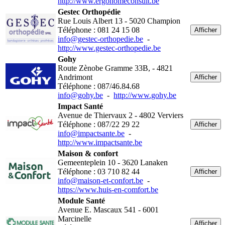
http://www.ergohomeconsult.be
Gestec Orthopédie
Rue Louis Albert 13 - 5020 Champion
Téléphone : 081 24 15 08
Afficher
info@gestec-orthopedie.be
-
http://www.gestec-orthopedie.be
Gohy
Route Zènobe Gramme 33B, - 4821
Andrimont
Afficher
Téléphone : 087/46.84.68
info@gohy.be
-
http://www.gohy.be
Impact Santé
Avenue de Thiervaux 2 - 4802 Verviers
Téléphone : 087/22 29 22
Afficher
info@impactsante.be
-
http://www.impactsante.be
Maison & confort
Gemeenteplein 10 - 3620 Lanaken
Téléphone : 03 710 82 44
Afficher
info@maison-et-confort.be
-
https://www.huis-en-comfort.be
Module Santé
Avenue E. Mascaux 541 - 6001
Marcinelle
Afficher