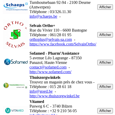
Turnhoutsebaan 92-94 - 2100 Deurne
(Antwerpen)
Afficher
Téléphone : 03/326.11.30
info@schaeps.be
-
Selvais Ortho+
Rue du Vivier 110 - 6600 Bastogne
Téléphone : 061/28 01 95
Afficher
orthoplus@selvais-sa.com
-
https://www.facebook.com/SelvaisOrtho/
Sofamed - Pharm’Assistance
5 avenue Léo Lagrange - 87350
Panazol, Haute-Vienne
Afficher
contact@sofamed.com
-
http://www.sofamed.com/
Thuiszorgwinkels
Trouvez un magasin près de chez vous -
Téléphone : 015 28 61 18
Afficher
info@goed.be
-
http://www.thuiszorgwinkel.be
Vitamed
Pasweg 6 C - 3740 Bilzen
Téléphone : +32 9 210 56 05
Afficher