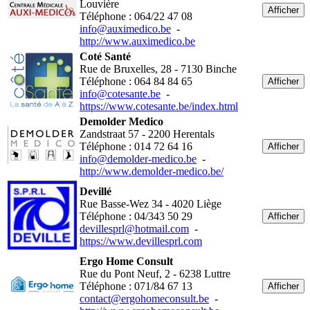
Louvière
Afficher
Téléphone : 064/22 47 08
info@auximedico.be
-
http://www.auximedico.be
Coté Santé
Rue de Bruxelles, 28 - 7130 Binche
Téléphone : 064 84 84 65
Afficher
info@cotesante.be
-
https://www.cotesante.be/index.html
Demolder Medico
Zandstraat 57 - 2200 Herentals
Téléphone : 014 72 64 16
Afficher
info@demolder-medico.be
-
http://www.demolder-medico.be/
Devillé
Rue Basse-Wez 34 - 4020 Liège
Téléphone : 04/343 50 29
Afficher
devillesprl@hotmail.com
-
https://www.devillesprl.com
Ergo Home Consult
Rue du Pont Neuf, 2 - 6238 Luttre
Téléphone : 071/84 67 13
Afficher
contact@ergohomeconsult.be
-