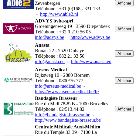
Zevenbergen
Afficher
Téléphone : +31 (0)168 - 331 133
-
http://www.able2.nl
ADVYS bvba-sprl
Groeningenweg 19 - 3590 Diepenbeek
Afficher
Téléphone : +32 9 210 56 05
info@advys.be
-
http://www.advys.be
Anasta
Bonair 22 - 5520 Onhaye
Afficher
Téléphone : 082 21 33 50
info@anasta.eu
-
http://www.anasta.eu
Arseus Medical
Rijksweg 10 - 2880 Bornem
Téléphone : 0800/76 777
Afficher
info@arseus-medical.be
-
https://www.arseus-medical.be/fr/
Bandagiste Brasseur
Rue du Midi 78-82B - 1000 Bruxelles
Téléphone : 02/513.44.82
Afficher
info@bandagiste-brasseur.be
-
http://www.bandagiste-brasseur.be
Centrale Médicale Auxi-Médico
Rue du Temple 33-39 - 7100 La