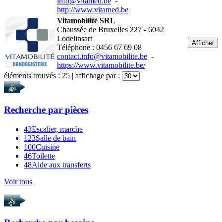
info@vitamed.be
-
http://www.vitamed.be
Vitamobilité SRL
Chaussée de Bruxelles 227 - 6042
Lodelinsart
Afficher
Téléphone : 0456 67 69 08
contact.info@vitamobilite.be
-
https://www.vitamobilite.be/
éléments trouvés :
25
| affichage par :
Recherche par
pièces
43
Escalier, marche
123
Salle de bain
100
Cuisine
46
Toilette
48
Aide aux transferts
Voir tous