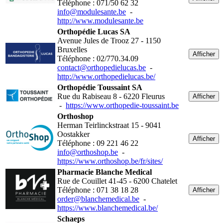
Téléphone : 071/50 62 32
info@modulesante.be
-
http://www.modulesante.be
Orthopédie Lucas SA
Avenue Jules de Trooz 27 - 1150
Bruxelles
Afficher
Téléphone : 02/770.34.09
contact@orthopedielucas.be
-
http://www.orthopedielucas.be/
Orthopédie Toussaint SA
Rue du Rabiseau 8 - 6220 Fleurus
Afficher
-
https://www.orthopedie-toussaint.be
Orthoshop
Herman Teirlinckstraat 15 - 9041
Oostakker
Afficher
Téléphone : 09 221 46 22
info@orthoshop.be
-
https://www.orthoshop.be/fr/sites/
Pharmacie Blanche Medical
Rue de Couillet 41-45 - 6200 Chatelet
Téléphone : 071 38 18 28
Afficher
order@blanchemedical.be
-
https://www.blanchemedical.be/
Schaeps