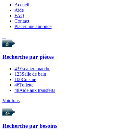
Accueil
Aide
FAQ
Contact
Placer une annonce
Recherche par
pièces
43
Escalier, marche
123
Salle de bain
100
Cuisine
46
Toilette
48
Aide aux transferts
Voir tous
Recherche par
besoins