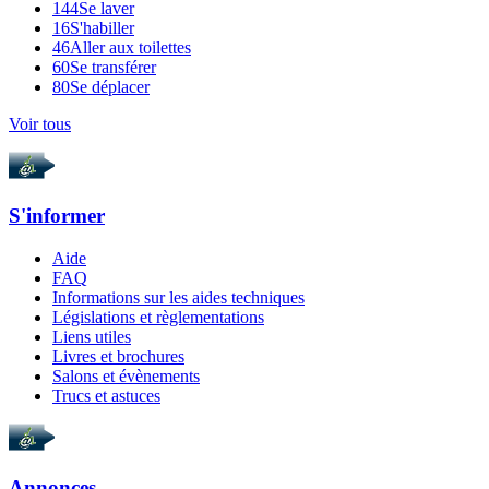
144
Se laver
16
S'habiller
46
Aller aux toilettes
60
Se transférer
80
Se déplacer
Voir tous
S'informer
Aide
FAQ
Informations sur les aides techniques
Législations et règlementations
Liens utiles
Livres et brochures
Salons et évènements
Trucs et astuces
Annonces