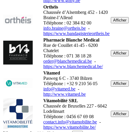
http://www.gohy.be
Orthéis
Chaussée d’Alsemberg 452 - 1420
Braine-l’Alleud
Afficher
Téléphone : 02 384 82 00
info.braine@ortheis.be
-
https://www.bandagisterieortheis.be
Pharmacie Blanche Medical
Rue de Couillet 41-45 - 6200
Chatelet
Afficher
Téléphone : 071 38 18 28
order@blanchemedical.be
-
https://www.blanchemedical.be/
Vitamed
Pasweg 6 C - 3740 Bilzen
Téléphone : +32 9 210 56 05
Afficher
info@vitamed.be
-
http://www.vitamed.be
Vitamobilité SRL
Chaussée de Bruxelles 227 - 6042
Lodelinsart
Afficher
Téléphone : 0456 67 69 08
contact.info@vitamobilite.be
-
https://www.vitamobilite.be/