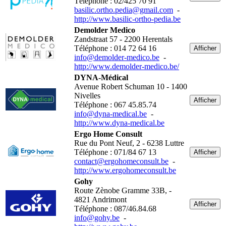
Téléphone : 02/425 70 91
basilic.ortho.pedia@gmail.com
-
http://www.basilic-ortho-pedia.be
Demolder Medico
Zandstraat 57 - 2200 Herentals
Téléphone : 014 72 64 16
Afficher
info@demolder-medico.be
-
http://www.demolder-medico.be/
DYNA-Médical
Avenue Robert Schuman 10 - 1400
Nivelles
Afficher
Téléphone : 067 45.85.74
info@dyna-medical.be
-
http://www.dyna-medical.be
Ergo Home Consult
Rue du Pont Neuf, 2 - 6238 Luttre
Téléphone : 071/84 67 13
Afficher
contact@ergohomeconsult.be
-
http://www.ergohomeconsult.be
Gohy
Route Zènobe Gramme 33B, -
4821 Andrimont
Afficher
Téléphone : 087/46.84.68
info@gohy.be
-