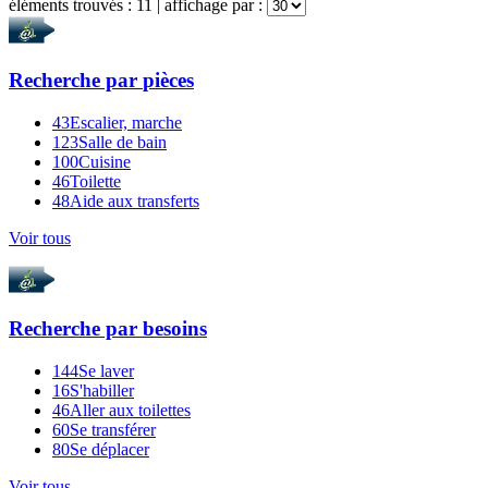
éléments trouvés :
11
| affichage par :
Recherche par
pièces
43
Escalier, marche
123
Salle de bain
100
Cuisine
46
Toilette
48
Aide aux transferts
Voir tous
Recherche par
besoins
144
Se laver
16
S'habiller
46
Aller aux toilettes
60
Se transférer
80
Se déplacer
Voir tous