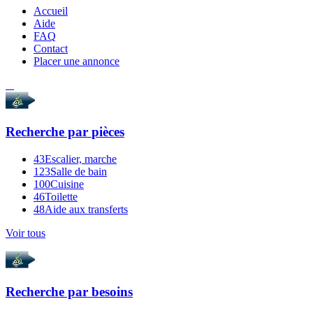
Accueil
Aide
FAQ
Contact
Placer une annonce
Recherche par
pièces
43
Escalier, marche
123
Salle de bain
100
Cuisine
46
Toilette
48
Aide aux transferts
Voir tous
Recherche par
besoins