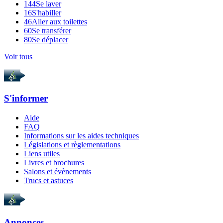
144
Se laver
16
S'habiller
46
Aller aux toilettes
60
Se transférer
80
Se déplacer
Voir tous
S'informer
Aide
FAQ
Informations sur les aides techniques
Législations et règlementations
Liens utiles
Livres et brochures
Salons et évènements
Trucs et astuces
Annonces