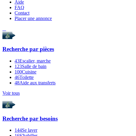
Aide
FAQ
Contact
Placer une annonce
Recherche par
pièces
43
Escalier, marche
123
Salle de bain
100
Cuisine
46
Toilette
48
Aide aux transferts
Voir tous
Recherche par
besoins
144
Se laver
16
S'habiller