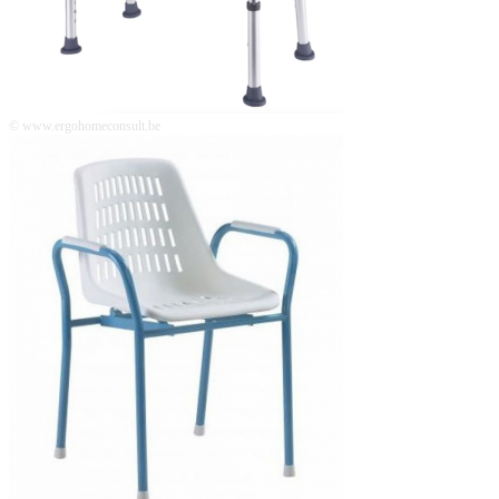
© www.ergohomeconsult.be