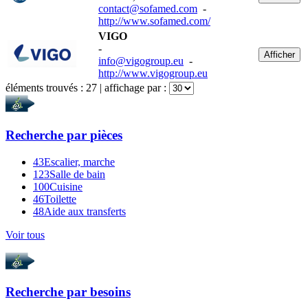
contact@sofamed.com
-
http://www.sofamed.com/
VIGO
-
Afficher
info@vigogroup.eu
-
http://www.vigogroup.eu
éléments trouvés :
27
| affichage par :
Recherche par
pièces
43
Escalier, marche
123
Salle de bain
100
Cuisine
46
Toilette
48
Aide aux transferts
Voir tous
Recherche par
besoins