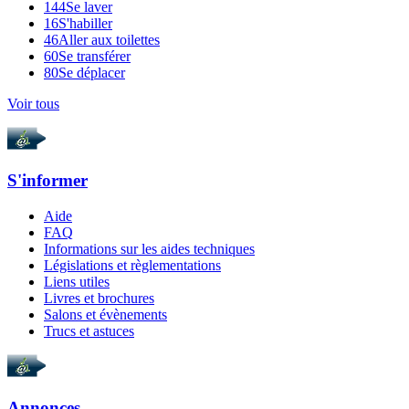
144
Se laver
16
S'habiller
46
Aller aux toilettes
60
Se transférer
80
Se déplacer
Voir tous
S'informer
Aide
FAQ
Informations sur les aides techniques
Législations et règlementations
Liens utiles
Livres et brochures
Salons et évènements
Trucs et astuces
Annonces