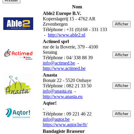
Annuler
Nom
Able2 Europe B.V.
Koperslagerij 15 - 4762 AR
Zevenbergen
Afficher
Téléphone : +31 (0)168 - 331 133
-
http://www.able2.nl
Actimed sprl
rue de la Boverie, 379 - 4100
Seraing
Afficher
Téléphone : 04/ 338 88 39
info@actimed.be
-
http://www.actimed.be
Anasta
Bonair 22 - 5520 Onhaye
Téléphone : 082 21 33 50
Afficher
info@anasta.eu
-
http://www.anasta.eu
Aqtor!
-
Téléphone : 09 221 46 22
Afficher
info@aqtor.be
-
https://www.aqtor.be/fr/
Bandagiste Brasseur