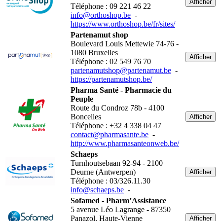
Afficher
Téléphone : 09 221 46 22
info@orthoshop.be
-
https://www.orthoshop.be/fr/sites/
Partenamut shop
Boulevard Louis Mettewie 74-76 -
1080 Bruxelles
Afficher
Téléphone : 02 549 76 70
partenamutshop@partenamut.be
-
https://partenamutshop.be/
Pharma Santé - Pharmacie du
Peuple
Route du Condroz 78b - 4100
Boncelles
Afficher
Téléphone : +32 4 338 04 47
contact@pharmasante.be
-
http://www.pharmasanteonweb.be/
Schaeps
Turnhoutsebaan 92-94 - 2100
Deurne (Antwerpen)
Afficher
Téléphone : 03/326.11.30
info@schaeps.be
-
Sofamed - Pharm’Assistance
5 avenue Léo Lagrange - 87350
Panazol, Haute-Vienne
Afficher