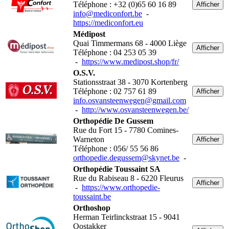
Téléphone : +32 (0)65 60 16 89
Afficher
info@mediconfort.be
-
https://mediconfort.eu
Médipost
Quai Timmermans 68 - 4000 Liège
Afficher
Téléphone : 04 253 05 39
-
https://www.medipost.shop/fr/
O.S.V.
Stationsstraat 38 - 3070 Kortenberg
Téléphone : 02 757 61 89
Afficher
info.osvansteenwegen@gmail.com
-
http://www.osvansteenwegen.be/
Orthopédie De Gussem
Rue du Fort 15 - 7780 Comines-
Warneton
Afficher
Téléphone : 056/ 55 56 86
orthopedie.degussem@skynet.be
-
Orthopédie Toussaint SA
Rue du Rabiseau 8 - 6220 Fleurus
Afficher
-
https://www.orthopedie-
toussaint.be
Orthoshop
Herman Teirlinckstraat 15 - 9041
Oostakker