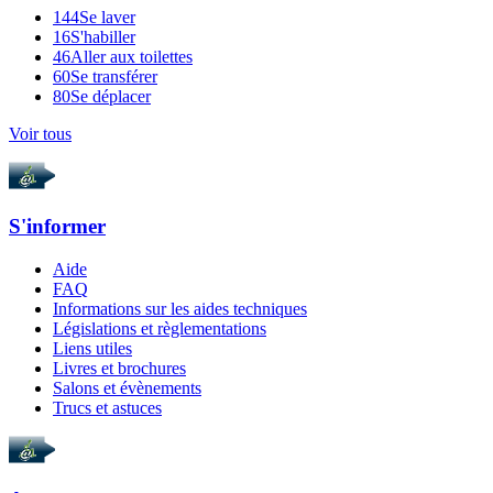
144
Se laver
16
S'habiller
46
Aller aux toilettes
60
Se transférer
80
Se déplacer
Voir tous
S'informer
Aide
FAQ
Informations sur les aides techniques
Législations et règlementations
Liens utiles
Livres et brochures
Salons et évènements
Trucs et astuces