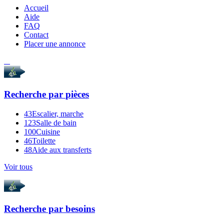
Accueil
Aide
FAQ
Contact
Placer une annonce
Recherche par
pièces
43
Escalier, marche
123
Salle de bain
100
Cuisine
46
Toilette
48
Aide aux transferts
Voir tous
Recherche par
besoins