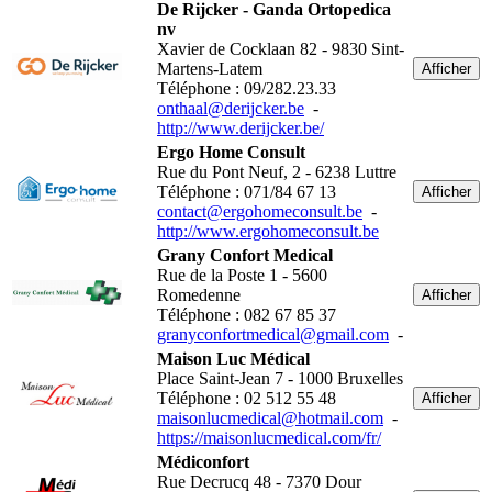
De Rijcker - Ganda Ortopedica
nv
Xavier de Cocklaan 82 - 9830 Sint-
Martens-Latem
Afficher
Téléphone : 09/282.23.33
onthaal@derijcker.be
-
http://www.derijcker.be/
Ergo Home Consult
Rue du Pont Neuf, 2 - 6238 Luttre
Téléphone : 071/84 67 13
Afficher
contact@ergohomeconsult.be
-
http://www.ergohomeconsult.be
Grany Confort Medical
Rue de la Poste 1 - 5600
Romedenne
Afficher
Téléphone : 082 67 85 37
granyconfortmedical@gmail.com
-
Maison Luc Médical
Place Saint-Jean 7 - 1000 Bruxelles
Téléphone : 02 512 55 48
Afficher
maisonlucmedical@hotmail.com
-
https://maisonlucmedical.com/fr/
Médiconfort
Rue Decrucq 48 - 7370 Dour