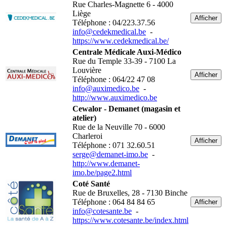
Rue Charles-Magnette 6 - 4000
Liège
Afficher
Téléphone : 04/223.37.56
info@cedekmedical.be
-
https://www.cedekmedical.be/
Centrale Médicale Auxi-Médico
Rue du Temple 33-39 - 7100 La
Louvière
Afficher
Téléphone : 064/22 47 08
info@auximedico.be
-
http://www.auximedico.be
Cewalor - Demanet (magasin et
atelier)
Rue de la Neuville 70 - 6000
Charleroi
Afficher
Téléphone : 071 32.60.51
serge@demanet-imo.be
-
http://www.demanet-
imo.be/page2.html
Coté Santé
Rue de Bruxelles, 28 - 7130 Binche
Téléphone : 064 84 84 65
Afficher
info@cotesante.be
-
https://www.cotesante.be/index.html