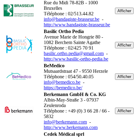
Rue du Midi 78-82B - 1000
Bruxelles
Afficher
Téléphone : 02/513.44.82
info@bandagiste-brasseur.be
-
http://www.bandagiste-brasseur.be
Basilic Ortho Pedia
Avenue Marie de Hongrie 80 -
1082 Berchem Sainte Agathe
Afficher
Téléphone : 02/425 70 91
basilic.ortho.pedia@gmail.com
-
http://www.basilic-ortho-pedia.be
BeMedico
Mutsaardstraat 47 - 9550 Herzele
Téléphone : 054/50.40.05
Afficher
info@bemedico.be
-
https://bemedico.be/
Berkemann GmbH & Co. KG
Albin-May-Straße 3 - 07937
Zeulenroda
Téléphone : +49 (0) 3 66 28 / 66 -
Afficher
5832
info@berkemann.com
-
http://www.berkemann.com
Cedek Médical sprl