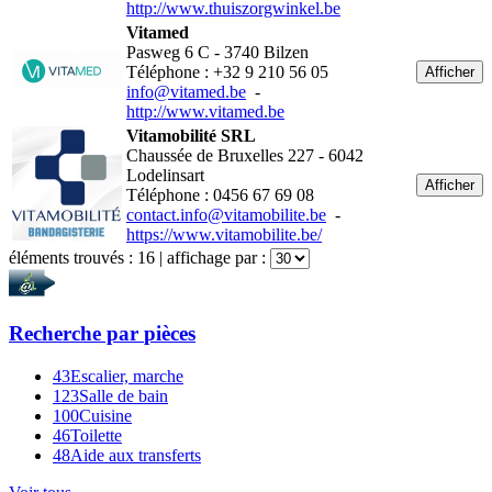
http://www.thuiszorgwinkel.be
Vitamed
Pasweg 6 C - 3740 Bilzen
Téléphone : +32 9 210 56 05
Afficher
info@vitamed.be
-
http://www.vitamed.be
Vitamobilité SRL
Chaussée de Bruxelles 227 - 6042
Lodelinsart
Afficher
Téléphone : 0456 67 69 08
contact.info@vitamobilite.be
-
https://www.vitamobilite.be/
éléments trouvés :
16
| affichage par :
Recherche par
pièces
43
Escalier, marche
123
Salle de bain
100
Cuisine
46
Toilette
48
Aide aux transferts