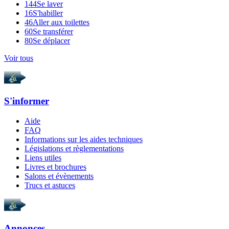
144
Se laver
16
S'habiller
46
Aller aux toilettes
60
Se transférer
80
Se déplacer
Voir tous
S'informer
Aide
FAQ
Informations sur les aides techniques
Législations et règlementations
Liens utiles
Livres et brochures
Salons et évènements
Trucs et astuces
Annonces