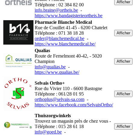
Afficher
Téléphone : 02 384 82 00
info.braine@ortheis.be
-
https://www.bandagisterieortheis.be
Pharmacie Blanche Medical
Rue de Couillet 41-45 - 6200 Chatelet
Téléphone : 071 38 18 28
Afficher
order@blanchemedical.be
-
https://www.blanchemedical.be/
Qualias
Route de Fernelmont 40-42, - 5020
Champion
Afficher
info@qualias.be
-
https://www.qualias.be/
Selvais Ortho+
Rue du Vivier 110 - 6600 Bastogne
Téléphone : 061/28 01 95
Afficher
orthoplus@selvais-sa.com
-
https://www.facebook.com/SelvaisOrtho/
Thuiszorgwinkels
Trouvez un magasin près de chez vous -
Téléphone : 015 28 61 18
Afficher
info@goed.be
-