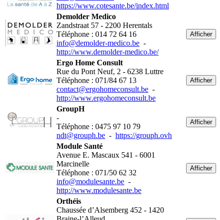
https://www.cotesante.be/index.html
Demolder Medico
Zandstraat 57 - 2200 Herentals
Téléphone : 014 72 64 16
Afficher
info@demolder-medico.be
-
http://www.demolder-medico.be/
Ergo Home Consult
Rue du Pont Neuf, 2 - 6238 Luttre
Téléphone : 071/84 67 13
Afficher
contact@ergohomeconsult.be
-
http://www.ergohomeconsult.be
GroupH
-
Afficher
Téléphone : 0475 97 10 79
ndt@grouph.be
-
https://grouph.ovh
Module Santé
Avenue E. Mascaux 541 - 6001
Marcinelle
Afficher
Téléphone : 071/50 62 32
info@modulesante.be
-
http://www.modulesante.be
Orthéis
Chaussée d’Alsemberg 452 - 1420
Braine-l’Alleud