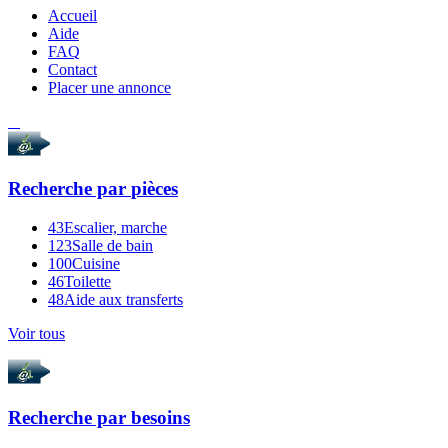
Accueil
Aide
FAQ
Contact
Placer une annonce
Recherche par
pièces
43
Escalier, marche
123
Salle de bain
100
Cuisine
46
Toilette
48
Aide aux transferts
Voir tous
Recherche par
besoins