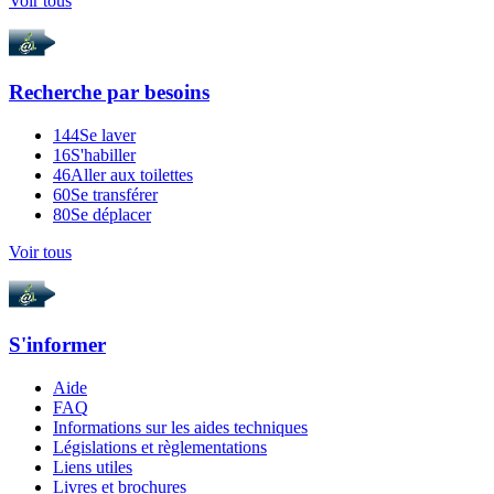
Voir tous
Recherche par
besoins
144
Se laver
16
S'habiller
46
Aller aux toilettes
60
Se transférer
80
Se déplacer
Voir tous
S'informer
Aide
FAQ
Informations sur les aides techniques
Législations et règlementations
Liens utiles
Livres et brochures