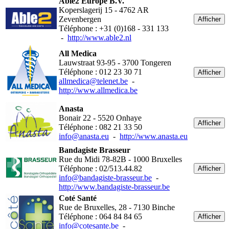
Able2 Europe B.V.
Koperslagerij 15 - 4762 AR
Zevenbergen
Afficher
Téléphone : +31 (0)168 - 331 133
-
http://www.able2.nl
All Medica
Lauwstraat 93-95 - 3700 Tongeren
Téléphone : 012 23 30 71
Afficher
allmedica@telenet.be
-
http://www.allmedica.be
Anasta
Bonair 22 - 5520 Onhaye
Afficher
Téléphone : 082 21 33 50
info@anasta.eu
-
http://www.anasta.eu
Bandagiste Brasseur
Rue du Midi 78-82B - 1000 Bruxelles
Téléphone : 02/513.44.82
Afficher
info@bandagiste-brasseur.be
-
http://www.bandagiste-brasseur.be
Coté Santé
Rue de Bruxelles, 28 - 7130 Binche
Téléphone : 064 84 84 65
Afficher
info@cotesante.be
-