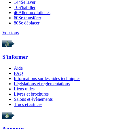
144
Se laver
16
S'habiller
46
Aller aux toilettes
60
Se transférer
80
Se déplacer
Voir tous
S'informer
Aide
FAQ
Informations sur les aides techniques
Législations et règlementations
Liens utiles
Livres et brochures
Salons et évènements
Trucs et astuces
Annonces