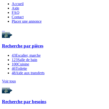
Accueil
Aide
FAQ
Contact
Placer une annonce
Recherche par
pièces
43
Escalier, marche
123
Salle de bain
100
Cuisine
46
Toilette
48
Aide aux transferts
Voir tous
Recherche par
besoins