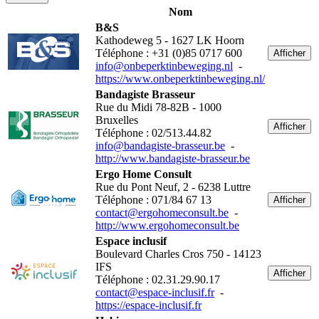
Nom
B&S
Kathodeweg 5 - 1627 LK Hoorn
Téléphone : +31 (0)85 0717 600
Afficher
info@onbeperktinbeweging.nl
-
https://www.onbeperktinbeweging.nl/
Bandagiste Brasseur
Rue du Midi 78-82B - 1000
Bruxelles
Afficher
Téléphone : 02/513.44.82
info@bandagiste-brasseur.be
-
http://www.bandagiste-brasseur.be
Ergo Home Consult
Rue du Pont Neuf, 2 - 6238 Luttre
Téléphone : 071/84 67 13
Afficher
contact@ergohomeconsult.be
-
http://www.ergohomeconsult.be
Espace inclusif
Boulevard Charles Cros 750 - 14123
IFS
Afficher
Téléphone : 02.31.29.90.17
contact@espace-inclusif.fr
-
https://espace-inclusif.fr