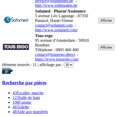
service@rollimoden.de
-
http://www.rollimoden.de
Sofamed - Pharm’Assistance
5 avenue Léo Lagrange - 87350
Panazol, Haute-Vienne
Afficher
contact@sofamed.com
-
http://www.sofamed.com/
Tous ergo
95 avenue d'Amsterdam - 59910
Bondues
Afficher
Téléphone : 0805 460 400
contact@tousergo.direct
-
https://www.tousergo.com
éléments trouvés :
11
| affichage par :
Recherche par
pièces
43
Escalier, marche
123
Salle de bain
100
Cuisine
46
Toilette
48
Aide aux transferts