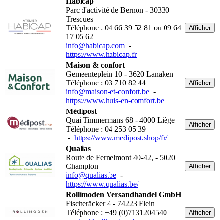
Habicap
Parc d'activité de Bernon - 30330
Tresques
Téléphone : 04 66 39 52 81 ou 09 64
Afficher
17 05 62
info@habicap.com
-
https://www.habicap.fr
Maison & confort
Gemeenteplein 10 - 3620 Lanaken
Téléphone : 03 710 82 44
Afficher
info@maison-et-confort.be
-
https://www.huis-en-comfort.be
Médipost
Quai Timmermans 68 - 4000 Liège
Afficher
Téléphone : 04 253 05 39
-
https://www.medipost.shop/fr/
Qualias
Route de Fernelmont 40-42, - 5020
Champion
Afficher
info@qualias.be
-
https://www.qualias.be/
Rollimoden Versandhandel GmbH
Fischeräcker 4 - 74223 Flein
Téléphone : +49 (0)7131204540
Afficher