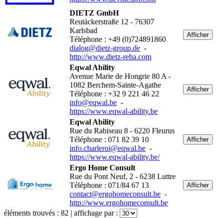
DIETZ GmbH
Reutäckerstraße 12 - 76307
Karlsbad
Afficher
Téléphone : +49 (0)724891860
dialog@dietz-group.de
-
http://www.dietz-reha.com
Eqwal Ability
Avenue Marie de Hongrie 80 A -
1082 Berchem-Sainte-Agathe
Afficher
Téléphone : +32 9 221 46 22
info@eqwal.be
-
https://www.eqwal-ability.be
Eqwal Ability
Rue du Rabiseau 8 - 6220 Fleurus
Téléphone : 071 82 39 10
Afficher
info.charleroi@eqwal.be
-
https://www.eqwal-ability.be/
Ergo Home Consult
Rue du Pont Neuf, 2 - 6238 Luttre
Téléphone : 071/84 67 13
Afficher
contact@ergohomeconsult.be
-
http://www.ergohomeconsult.be
éléments trouvés :
82
| affichage par :