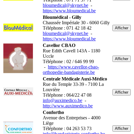
bloumedical@skynet.be
-
https://www.bloumedical.be
Bloumédical - Gilly
Chaussée Impériale 30 - 6060 Gilly
Téléphone : 071 42 18 42
Afficher
bloumedical@skynet.be
-
https://www.bloumedical.be
Cavellor CBAO
Rue Edith Cavell 143A - 1180
Uccle
Afficher
Téléphone : 02 / 646 99 99
-
https://www.cavellor-cbao-
orthopedie-bandagisterie.be
Centrale Médicale Auxi-Médico
Rue du Temple 33-39 - 7100 La
Louvière
Afficher
Téléphone : 064/22 47 08
info@auximedico.be
-
http://www.auximedico.be
Confortho
Avenue des Entreprises - 4000
Liège
Téléphone : 04 263 53 73
Afficher
info@bandagisterie-confortho.be
-