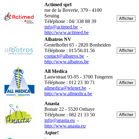
Actimed sprl
rue de la Boverie, 379 - 4100
Seraing
Afficher
Téléphone : 04/ 338 88 39
info@actimed.be
-
http://www.actimed.be
Albatros NV
Gestelhoflei 65 - 2820 Bonheiden
Téléphone : 015/56.01.56
Afficher
contact@albatros.be
-
http://www.albatros.be
All Medica
Lauwstraat 93-95 - 3700 Tongeren
Téléphone : 012 23 30 71
Afficher
allmedica@telenet.be
-
http://www.allmedica.be
Anasta
Bonair 22 - 5520 Onhaye
Téléphone : 082 21 33 50
Afficher
info@anasta.eu
-
http://www.anasta.eu
Aqtor!
-