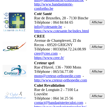
http://www.bandagisterie-
confortho.be
Coté Santé
Rue de Bruxelles, 28 - 7130 Binche
Téléphone : 064 84 84 65
Afficher
info@cotesante.be
-
https://www.cotesante.be/index.html
CREE
Avenue de Champlevert, ZI du
Recou - 69520 GRIGNY
Afficher
Téléphone : 0033(0)4.72.24.08.99
cree@cree.com
-
https://www.cree.fr/
Creteur sprl
Rue d'Havré, 136 - 7000 Mons
Téléphone : 065/34.77.00
Afficher
mons@creteur-orthopedie.com
-
http://www.creteur-orthopedie.com
Culot Revalidation
Rue de Longtain 2 - 7100 La
Louvière
Afficher
Téléphone : 064 34 25 56
contact@bandagisterieculot.com
-
https://www.bandagisterieculot.be/