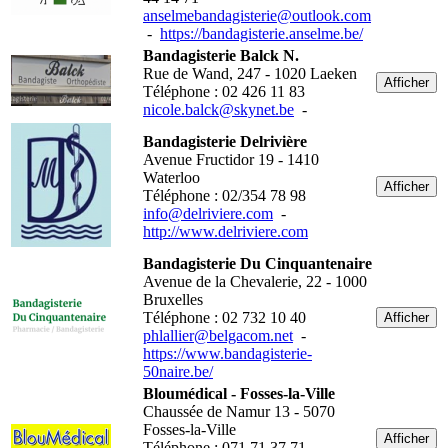
anselmebandagisterie@outlook.com
-
https://bandagisterie.anselme.be/
Bandagisterie Balck N.
Rue de Wand, 247 - 1020 Laeken
Afficher
Téléphone : 02 426 11 83
nicole.balck@skynet.be
-
Bandagisterie Delrivière
Avenue Fructidor 19 - 1410
Waterloo
Afficher
Téléphone : 02/354 78 98
info@delriviere.com
-
http://www.delriviere.com
Bandagisterie Du Cinquantenaire
Avenue de la Chevalerie, 22 - 1000
Bruxelles
Téléphone : 02 732 10 40
Afficher
phlallier@belgacom.net
-
https://www.bandagisterie-
50naire.be/
Bloumédical - Fosses-la-Ville
Chaussée de Namur 13 - 5070
Fosses-la-Ville
Afficher
Téléphone : 071 71 37 71