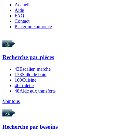
Accueil
Aide
FAQ
Contact
Placer une annonce
Recherche par
pièces
43
Escalier, marche
123
Salle de bain
100
Cuisine
46
Toilette
48
Aide aux transferts
Voir tous
Recherche par
besoins