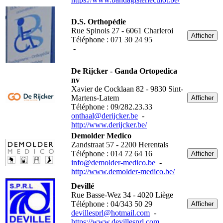
D.S. Orthopédie
Rue Spinois 27 - 6061 Charleroi
Afficher
Téléphone : 071 30 24 95
-
De Rijcker - Ganda Ortopedica
nv
Xavier de Cocklaan 82 - 9830 Sint-
Martens-Latem
Afficher
Téléphone : 09/282.23.33
onthaal@derijcker.be
-
http://www.derijcker.be/
Demolder Medico
Zandstraat 57 - 2200 Herentals
Téléphone : 014 72 64 16
Afficher
info@demolder-medico.be
-
http://www.demolder-medico.be/
Devillé
Rue Basse-Wez 34 - 4020 Liège
Téléphone : 04/343 50 29
Afficher
devillesprl@hotmail.com
-
https://www.devillesprl.com