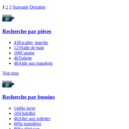
1
2
3
Suivante
Dernière
Recherche par
pièces
43
Escalier, marche
123
Salle de bain
100
Cuisine
46
Toilette
48
Aide aux transferts
Voir tous
Recherche par
besoins
144
Se laver
16
S'habiller
46
Aller aux toilettes
60
Se transférer
80
Se déplacer