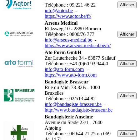
Téléphone : 09 221 46 22
Afficher
info@aqtor.be
-
https://www.aqtor.be/fr/
Arseus Medical
Rijksweg 10 - 2880 Bornem
Téléphone : 0800/76 777
Afficher
info@arseus-medical.be
-
https://www.arseus-medical.be/fr/
Ato Form GmbH
Zur Lauterhecke 34 - 63877 Sailauf
Téléphone : +49 (0)60 93 944-0
Afficher
info@ato-form.com
-
https://www.ato-form.com
Bandagiste Brasseur
Rue du Midi 78-82B - 1000
Bruxelles
Afficher
Téléphone : 02/513.44.82
info@bandagiste-brasseur.be
-
http://www.bandagiste-brasseur.be
Bandagisterie Anselme
Avenue du Stade 23/1 - 7640
Antoing
Téléphone : 069/44 21 75 ou 069
Afficher
44 14 71