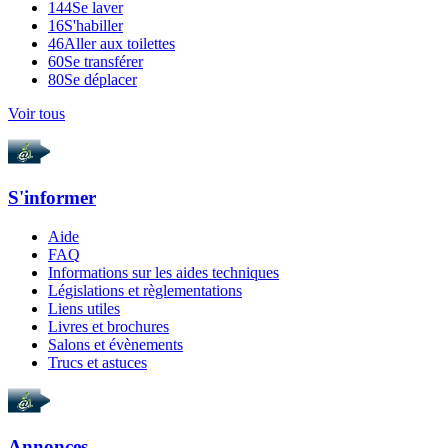
144
Se laver
16
S'habiller
46
Aller aux toilettes
60
Se transférer
80
Se déplacer
Voir tous
S'informer
Aide
FAQ
Informations sur les aides techniques
Législations et règlementations
Liens utiles
Livres et brochures
Salons et évènements
Trucs et astuces
Annonces