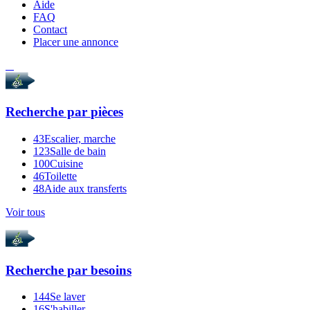
Aide
FAQ
Contact
Placer une annonce
Recherche par
pièces
43
Escalier, marche
123
Salle de bain
100
Cuisine
46
Toilette
48
Aide aux transferts
Voir tous
Recherche par
besoins
144
Se laver
16
S'habiller