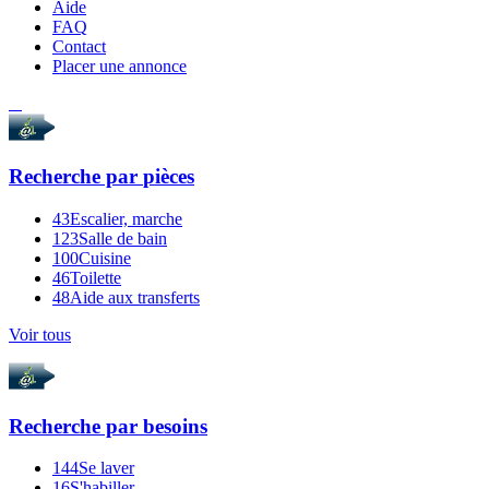
Aide
FAQ
Contact
Placer une annonce
Recherche par
pièces
43
Escalier, marche
123
Salle de bain
100
Cuisine
46
Toilette
48
Aide aux transferts
Voir tous
Recherche par
besoins
144
Se laver
16
S'habiller