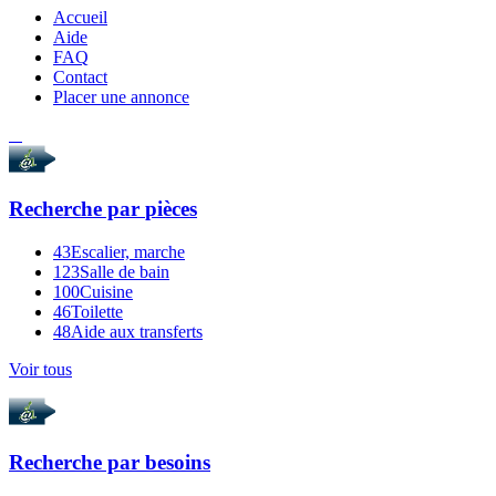
Accueil
Aide
FAQ
Contact
Placer une annonce
Recherche par
pièces
43
Escalier, marche
123
Salle de bain
100
Cuisine
46
Toilette
48
Aide aux transferts
Voir tous
Recherche par
besoins