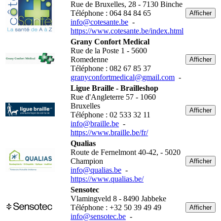
Rue de Bruxelles, 28 - 7130 Binche
Téléphone : 064 84 84 65
Afficher
info@cotesante.be
-
https://www.cotesante.be/index.html
Grany Confort Medical
Rue de la Poste 1 - 5600
Romedenne
Afficher
Téléphone : 082 67 85 37
granyconfortmedical@gmail.com
-
Ligue Braille - Brailleshop
Rue d'Angleterre 57 - 1060
Bruxelles
Afficher
Téléphone : 02 533 32 11
info@braille.be
-
https://www.braille.be/fr/
Qualias
Route de Fernelmont 40-42, - 5020
Champion
Afficher
info@qualias.be
-
https://www.qualias.be/
Sensotec
Vlamingveld 8 - 8490 Jabbeke
Téléphone : +32 50 39 49 49
Afficher
info@sensotec.be
-