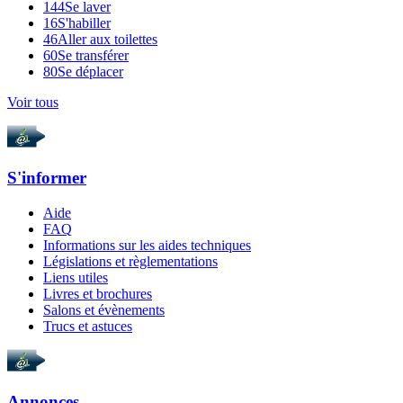
144
Se laver
16
S'habiller
46
Aller aux toilettes
60
Se transférer
80
Se déplacer
Voir tous
S'informer
Aide
FAQ
Informations sur les aides techniques
Législations et règlementations
Liens utiles
Livres et brochures
Salons et évènements
Trucs et astuces
Annonces