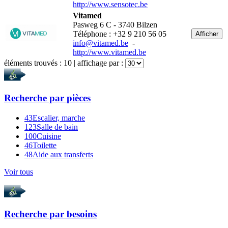
http://www.sensotec.be
Vitamed
Pasweg 6 C - 3740 Bilzen
Téléphone : +32 9 210 56 05
Afficher
info@vitamed.be
-
http://www.vitamed.be
éléments trouvés :
10
| affichage par :
Recherche par
pièces
43
Escalier, marche
123
Salle de bain
100
Cuisine
46
Toilette
48
Aide aux transferts
Voir tous
Recherche par
besoins