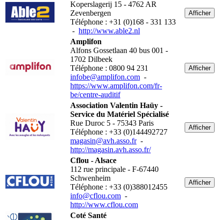
Koperslagerij 15 - 4762 AR
Zevenbergen
Afficher
Téléphone : +31 (0)168 - 331 133
-
http://www.able2.nl
Amplifon
Alfons Gossetlaan 40 bus 001 -
1702 Dilbeek
Téléphone : 0800 94 231
Afficher
infobe@amplifon.com
-
https://www.amplifon.com/fr-
be/centre-auditif
Association Valentin Haüy -
Service du Matériel Spécialisé
Rue Duroc 5 - 75343 Paris
Afficher
Téléphone : +33 (0)144492727
magasin@avh.asso.fr
-
http://magasin.avh.asso.fr/
Cflou - Alsace
112 rue principale - F-67440
Schwenheim
Afficher
Téléphone : +33 (0)388012455
info@cflou.com
-
http://www.cflou.com
Coté Santé