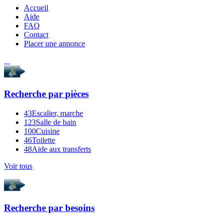
Accueil
Aide
FAQ
Contact
Placer une annonce
Recherche par
pièces
43
Escalier, marche
123
Salle de bain
100
Cuisine
46
Toilette
48
Aide aux transferts
Voir tous
Recherche par
besoins