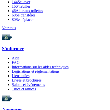
144
Se laver
16
S'habiller
46
Aller aux toilettes
60
Se transférer
80
Se déplacer
Voir tous
S'informer
Aide
FAQ
Informations sur les aides techniques
Législations et règlementations
Liens utiles
Livres et brochures
Salons et évènements
Trucs et astuces
Annonces