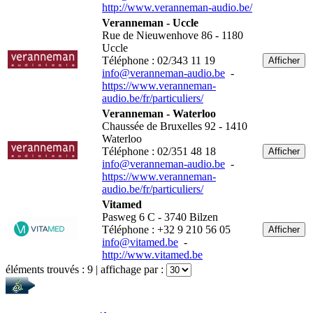
http://www.veranneman-audio.be/
Veranneman - Uccle
Rue de Nieuwenhove 86 - 1180
Uccle
Téléphone : 02/343 11 19
Afficher
info@veranneman-audio.be
-
https://www.veranneman-
audio.be/fr/particuliers/
Veranneman - Waterloo
Chaussée de Bruxelles 92 - 1410
Waterloo
Téléphone : 02/351 48 18
Afficher
info@veranneman-audio.be
-
https://www.veranneman-
audio.be/fr/particuliers/
Vitamed
Pasweg 6 C - 3740 Bilzen
Téléphone : +32 9 210 56 05
Afficher
info@vitamed.be
-
http://www.vitamed.be
éléments trouvés :
9
| affichage par :