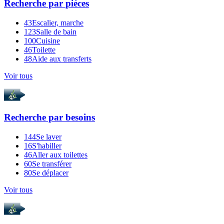
Recherche par
pièces
43
Escalier, marche
123
Salle de bain
100
Cuisine
46
Toilette
48
Aide aux transferts
Voir tous
Recherche par
besoins
144
Se laver
16
S'habiller
46
Aller aux toilettes
60
Se transférer
80
Se déplacer
Voir tous