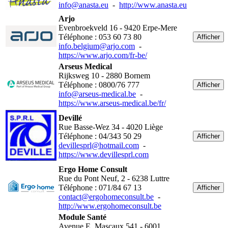
info@anasta.eu
-
http://www.anasta.eu
Arjo
Evenbroekveld 16 - 9420 Erpe-Mere
Téléphone : 053 60 73 80
Afficher
info.belgium@arjo.com
-
https://www.arjo.com/fr-be/
Arseus Medical
Rijksweg 10 - 2880 Bornem
Téléphone : 0800/76 777
Afficher
info@arseus-medical.be
-
https://www.arseus-medical.be/fr/
Devillé
Rue Basse-Wez 34 - 4020 Liège
Téléphone : 04/343 50 29
Afficher
devillesprl@hotmail.com
-
https://www.devillesprl.com
Ergo Home Consult
Rue du Pont Neuf, 2 - 6238 Luttre
Téléphone : 071/84 67 13
Afficher
contact@ergohomeconsult.be
-
http://www.ergohomeconsult.be
Module Santé
Avenue E. Mascaux 541 - 6001