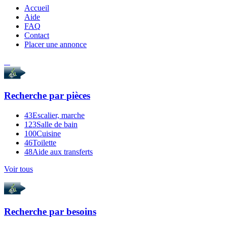
Accueil
Aide
FAQ
Contact
Placer une annonce
Recherche par
pièces
43
Escalier, marche
123
Salle de bain
100
Cuisine
46
Toilette
48
Aide aux transferts
Voir tous
Recherche par
besoins