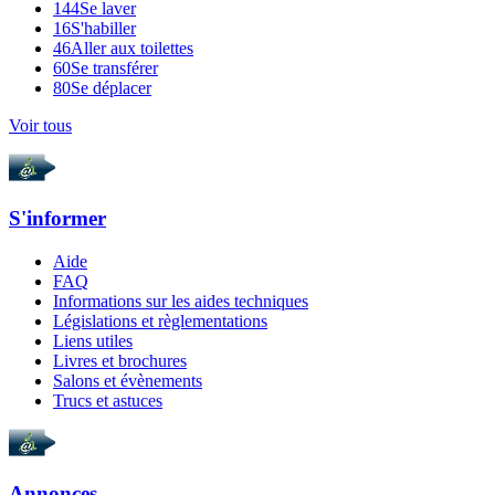
144
Se laver
16
S'habiller
46
Aller aux toilettes
60
Se transférer
80
Se déplacer
Voir tous
S'informer
Aide
FAQ
Informations sur les aides techniques
Législations et règlementations
Liens utiles
Livres et brochures
Salons et évènements
Trucs et astuces
Annonces