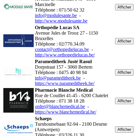
Marcinelle
Afficher
Téléphone : 071/50 62 32
info@modulesante.be
-
http://www.modulesante.be
Orthopédie Lucas SA
Avenue Jules de Trooz 27 - 1150
Bruxelles
Afficher
Téléphone : 02/770.34.09
contact@orthopedielucas.be
-
http://www.orthopedielucas.be/
Parameditheek Justé Raoul
Dorpstraat 157 - 3060 Bertem
Téléphone : 0475 40 98 94
Afficher
info@parameditheek.be
-
https://www.parameditheek.be/
Pharmacie Blanche Medical
Rue de Couillet 41-45 - 6200 Chatelet
Téléphone : 071 38 18 28
Afficher
order@blanchemedical.be
-
https://www.blanchemedical.be/
Schaeps
Turnhoutsebaan 92-94 - 2100 Deurne
(Antwerpen)
Afficher
Téléphone : 03/326.11.30