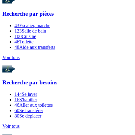
Recherche par
pièces
43
Escalier, marche
123
Salle de bain
100
Cuisine
46
Toilette
48
Aide aux transferts
Voir tous
Recherche par
besoins
144
Se laver
16
S'habiller
46
Aller aux toilettes
60
Se transférer
80
Se déplacer
Voir tous