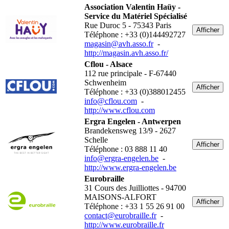
Association Valentin Haüy -
Service du Matériel Spécialisé
Rue Duroc 5 - 75343 Paris
Afficher
Téléphone : +33 (0)144492727
magasin@avh.asso.fr
-
http://magasin.avh.asso.fr/
Cflou - Alsace
112 rue principale - F-67440
Schwenheim
Afficher
Téléphone : +33 (0)388012455
info@cflou.com
-
http://www.cflou.com
Ergra Engelen - Antwerpen
Brandekensweg 13/9 - 2627
Schelle
Afficher
Téléphone : 03 888 11 40
info@ergra-engelen.be
-
http://www.ergra-engelen.be
Eurobraille
31 Cours des Juilliottes - 94700
MAISONS-ALFORT
Afficher
Téléphone : +33 1 55 26 91 00
contact@eurobraille.fr
-
http://www.eurobraille.fr