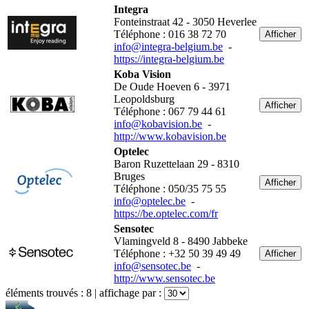
Integra
Fonteinstraat 42 - 3050 Heverlee
Téléphone : 016 38 72 70
Afficher
info@integra-belgium.be
-
https://integra-belgium.be
Koba Vision
De Oude Hoeven 6 - 3971
Leopoldsburg
Afficher
Téléphone : 067 79 44 61
info@kobavision.be
-
http://www.kobavision.be
Optelec
Baron Ruzettelaan 29 - 8310
Bruges
Afficher
Téléphone : 050/35 75 55
info@optelec.be
-
https://be.optelec.com/fr
Sensotec
Vlamingveld 8 - 8490 Jabbeke
Téléphone : +32 50 39 49 49
Afficher
info@sensotec.be
-
http://www.sensotec.be
éléments trouvés :
8
| affichage par :