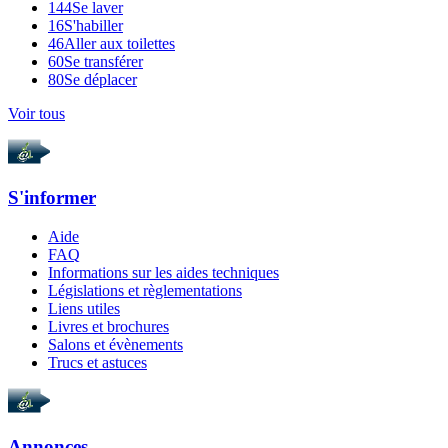
144
Se laver
16
S'habiller
46
Aller aux toilettes
60
Se transférer
80
Se déplacer
Voir tous
S'informer
Aide
FAQ
Informations sur les aides techniques
Législations et règlementations
Liens utiles
Livres et brochures
Salons et évènements
Trucs et astuces
Annonces