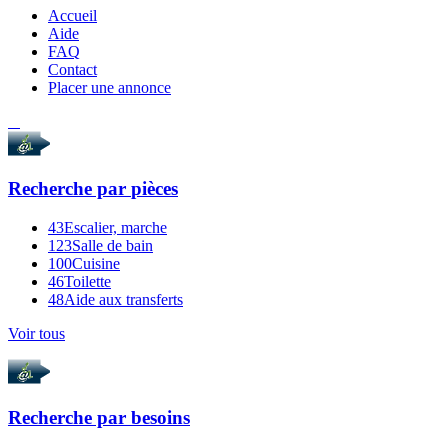
Accueil
Aide
FAQ
Contact
Placer une annonce
Recherche par
pièces
43
Escalier, marche
123
Salle de bain
100
Cuisine
46
Toilette
48
Aide aux transferts
Voir tous
Recherche par
besoins