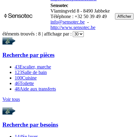
Sensotec
Vlamingveld 8 - 8490 Jabbeke
Téléphone : +32 50 39 49 49
Afficher
info@sensotec.be
-
http://www.sensotec.be
éléments trouvés :
8
| affichage par :
Recherche par
pièces
43
Escalier, marche
123
Salle de bain
100
Cuisine
46
Toilette
48
Aide aux transferts
Voir tous
Recherche par
besoins
144
Se laver