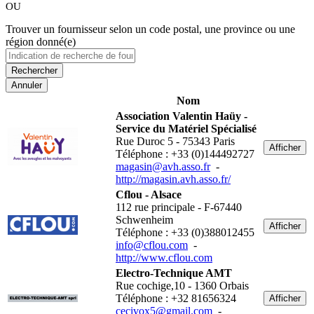
OU
Trouver un fournisseur selon un code postal, une province ou une
région donné(e)
Annuler
Nom
Association Valentin Haüy -
Service du Matériel Spécialisé
Rue Duroc 5 - 75343 Paris
Afficher
Téléphone : +33 (0)144492727
magasin@avh.asso.fr
-
http://magasin.avh.asso.fr/
Cflou - Alsace
112 rue principale - F-67440
Schwenheim
Afficher
Téléphone : +33 (0)388012455
info@cflou.com
-
http://www.cflou.com
Electro-Technique AMT
Rue cochige,10 - 1360 Orbais
Téléphone : +32 81656324
Afficher
cecivox5@gmail.com
-