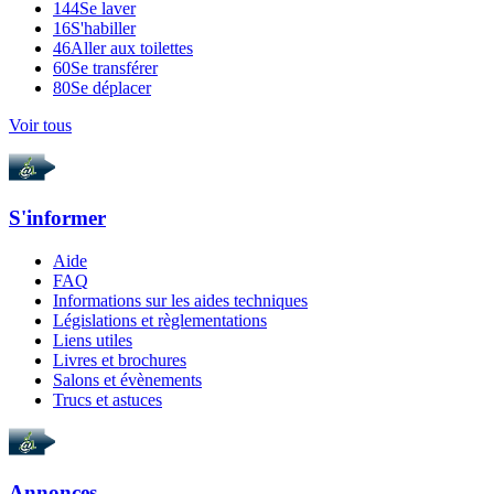
144
Se laver
16
S'habiller
46
Aller aux toilettes
60
Se transférer
80
Se déplacer
Voir tous
S'informer
Aide
FAQ
Informations sur les aides techniques
Législations et règlementations
Liens utiles
Livres et brochures
Salons et évènements
Trucs et astuces
Annonces