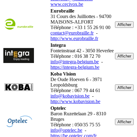
www.cecivox.be
Eurobraille
31 Cours des Juilliottes - 94700
MAISONS-ALFORT
Afficher
Téléphone : +33 1 55 26 91 00
contact@eurobraille.fr
-
http://www.eurobraille.fr
Integra
Fonteinstraat 42 - 3050 Heverlee
Téléphone : 016 38 72 70
Afficher
info@integra-belgium.be
-
https://integra-belgium.be
Koba Vision
De Oude Hoeven 6 - 3971
Leopoldsburg
Afficher
Téléphone : 067 79 44 61
info@kobavision.be
-
http://www.kobavision.be
Optelec
Baron Ruzettelaan 29 - 8310
Bruges
Afficher
Téléphone : 050/35 75 55
info@optelec.be
-
https://be.optelec.com/fr