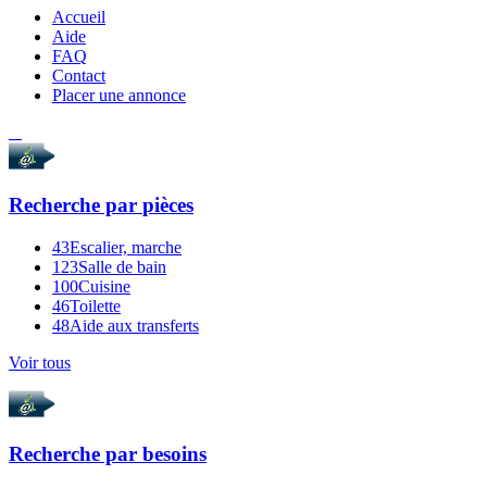
Accueil
Aide
FAQ
Contact
Placer une annonce
Recherche par
pièces
43
Escalier, marche
123
Salle de bain
100
Cuisine
46
Toilette
48
Aide aux transferts
Voir tous
Recherche par
besoins