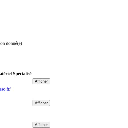
ion donné(e)
tériel Spécialisé
Afficher
sso.fr/
Afficher
Afficher