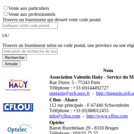
Vente aux particuliers
Vente aux professionnels
Trouvez un fournisseur qui dessert votre code postal
OU
Trouver un fournisseur selon un code postal, une province ou une rég
Annuler
Nom
Association Valentin Haüy - Service du Ma
Rue Duroc 5 - 75343 Paris
Téléphone : +33 (0)144492727
magasin@avh.asso.fr
-
http://magasin.avh.a
Cflou - Alsace
112 rue principale - F-67440 Schwenheim
Téléphone : +33 (0)388012455
info@cflou.com
-
http://www.cflou.com
Optelec
Baron Ruzettelaan 29 - 8310 Bruges
Téléphone : 050/35 75 55