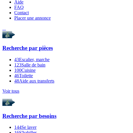
Aide
FAQ
Contact
Placer une annonce
Recherche par
pièces
43
Escalier, marche
123
Salle de bain
100
Cuisine
46
Toilette
48
Aide aux transferts
Voir tous
Recherche par
besoins
144
Se laver
16
S'habiller