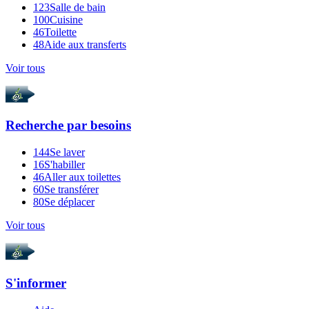
123
Salle de bain
100
Cuisine
46
Toilette
48
Aide aux transferts
Voir tous
Recherche par
besoins
144
Se laver
16
S'habiller
46
Aller aux toilettes
60
Se transférer
80
Se déplacer
Voir tous
S'informer