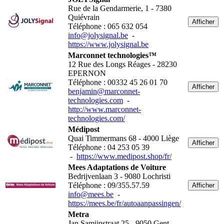
Rue de la Gendarmerie, 1 - 7380
Quiévrain
Afficher
Téléphone : 065 632 054
info@jolysignal.be
-
https://www.jolysignal.be
Marconnet technologies™
12 Rue des Longs Réages - 28230
EPERNON
Téléphone : 00332 45 26 01 70
Afficher
benjamin@marconnet-
technologies.com
-
http://www.marconnet-
technologies.com/
Médipost
Quai Timmermans 68 - 4000 Liège
Afficher
Téléphone : 04 253 05 39
-
https://www.medipost.shop/fr/
Mees Adaptations de Voiture
Bedrijvenlaan 3 - 9080 Lochristi
Téléphone : 09/355.57.59
Afficher
info@mees.be
-
https://mees.be/fr/autoaanpassingen/
Metra
Jan Samijnstraat 25 - 9050 Gent