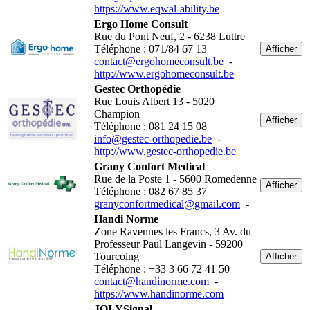
https://www.eqwal-ability.be
Ergo Home Consult
Rue du Pont Neuf, 2 - 6238 Luttre
Téléphone : 071/84 67 13
Afficher
contact@ergohomeconsult.be
-
http://www.ergohomeconsult.be
Gestec Orthopédie
Rue Louis Albert 13 - 5020
Champion
Afficher
Téléphone : 081 24 15 08
info@gestec-orthopedie.be
-
http://www.gestec-orthopedie.be
Grany Confort Medical
Rue de la Poste 1 - 5600 Romedenne
Afficher
Téléphone : 082 67 85 37
granyconfortmedical@gmail.com
-
Handi Norme
Zone Ravennes les Francs, 3 Av. du
Professeur Paul Langevin - 59200
Tourcoing
Afficher
Téléphone : +33 3 66 72 41 50
contact@handinorme.com
-
https://www.handinorme.com
JOLYSignal