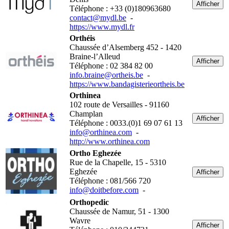
Afficher
Téléphone : +33 (0)180963680
contact@mydl.be
-
https://www.mydl.fr
Orthéis
Chaussée d’Alsemberg 452 - 1420
Braine-l’Alleud
Afficher
Téléphone : 02 384 82 00
info.braine@ortheis.be
-
https://www.bandagisterieortheis.be
Orthinea
102 route de Versailles - 91160
Champlan
Afficher
Téléphone : 0033.(0)1 69 07 61 13
info@orthinea.com
-
http://www.orthinea.com
Ortho Eghezée
Rue de la Chapelle, 15 - 5310
Eghezée
Afficher
Téléphone : 081/566 720
info@doitbefore.com
-
Orthopedic
Chaussée de Namur, 51 - 1300
Wavre
Afficher