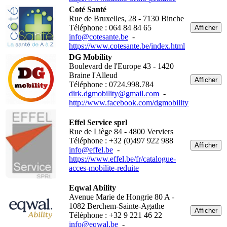
Coté Santé
Rue de Bruxelles, 28 - 7130 Binche
Téléphone : 064 84 84 65
Afficher
info@cotesante.be
-
https://www.cotesante.be/index.html
DG Mobility
Boulevard de l'Europe 43 - 1420
Braine l'Alleud
Afficher
Téléphone : 0724.998.784
dirk.dgmobility@gmail.com
-
http://www.facebook.com/dgmobility
Effel Service sprl
Rue de Liège 84 - 4800 Verviers
Téléphone : +32 (0)497 922 988
Afficher
info@effel.be
-
https://www.effel.be/fr/catalogue-
acces-mobilite-reduite
Eqwal Ability
Avenue Marie de Hongrie 80 A -
1082 Berchem-Sainte-Agathe
Afficher
Téléphone : +32 9 221 46 22
info@eqwal.be
-