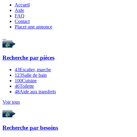
Accueil
Aide
FAQ
Contact
Placer une annonce
Recherche par
pièces
43
Escalier, marche
123
Salle de bain
100
Cuisine
46
Toilette
48
Aide aux transferts
Voir tous
Recherche par
besoins