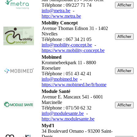
Téléphone : 09/227 71 74
Afficher
info@metra.be
-
http://www.metra.be
Mobility Concept
Avenue Thomas Edison 31 - 1402
Nivelles
Afficher
Téléphone : 067 34 21 05
info@mobility-concept.be
-
https://www.mobility-concept.be
Mobimed
Krommebeekpark 11 - 8800
Roeselare
Afficher
Téléphone : 051 43 42 41
info@mobimed.be
-
https://www.mobimed.be/fr/home
Module Santé
Avenue E. Mascaux 541 - 6001
Marcinelle
Afficher
Téléphone : 071/50 62 32
info@modulesante.be
-
http://www.modulesante.be
Myd'l
34 Boulevard Ornano - 93200 Saint-
Denis