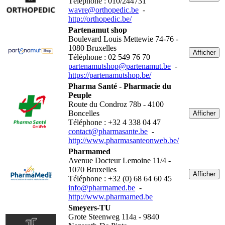
Téléphone : 010/244731
wavre@orthopedic.be
-
http://orthopedic.be/
Partenamut shop
Boulevard Louis Mettewie 74-76 -
1080 Bruxelles
Afficher
Téléphone : 02 549 76 70
partenamutshop@partenamut.be
-
https://partenamutshop.be/
Pharma Santé - Pharmacie du
Peuple
Route du Condroz 78b - 4100
Boncelles
Afficher
Téléphone : +32 4 338 04 47
contact@pharmasante.be
-
http://www.pharmasanteonweb.be/
Pharmamed
Avenue Docteur Lemoine 11/4 -
1070 Bruxelles
Afficher
Téléphone : +32 (0) 68 64 60 45
info@pharmamed.be
-
http://www.pharmamed.be
Smeyers-TU
Grote Steenweg 114a - 9840