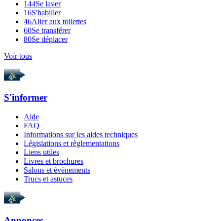
144
Se laver
16
S'habiller
46
Aller aux toilettes
60
Se transférer
80
Se déplacer
Voir tous
S'informer
Aide
FAQ
Informations sur les aides techniques
Législations et règlementations
Liens utiles
Livres et brochures
Salons et évènements
Trucs et astuces
Annonces