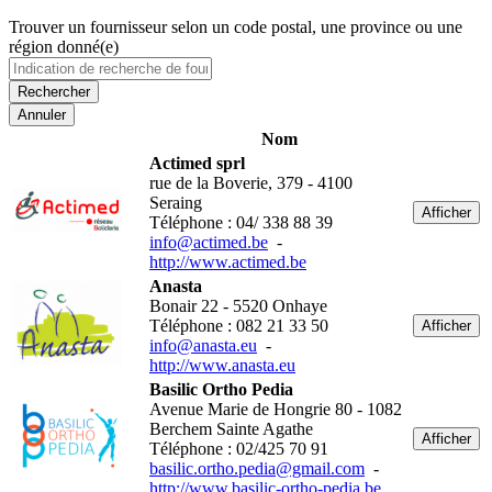
Trouver un fournisseur selon un code postal, une province ou une
région donné(e)
Annuler
Nom
Actimed sprl
rue de la Boverie, 379 - 4100
Seraing
Afficher
Téléphone : 04/ 338 88 39
info@actimed.be
-
http://www.actimed.be
Anasta
Bonair 22 - 5520 Onhaye
Téléphone : 082 21 33 50
Afficher
info@anasta.eu
-
http://www.anasta.eu
Basilic Ortho Pedia
Avenue Marie de Hongrie 80 - 1082
Berchem Sainte Agathe
Afficher
Téléphone : 02/425 70 91
basilic.ortho.pedia@gmail.com
-
http://www.basilic-ortho-pedia.be