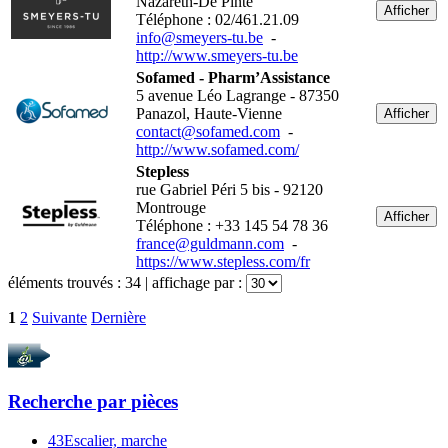
Nazareth-De Pinte
Afficher
Téléphone : 02/461.21.09
info@smeyers-tu.be
-
http://www.smeyers-tu.be
Sofamed - Pharm’Assistance
5 avenue Léo Lagrange - 87350
Panazol, Haute-Vienne
Afficher
contact@sofamed.com
-
http://www.sofamed.com/
Stepless
rue Gabriel Péri 5 bis - 92120
Montrouge
Afficher
Téléphone : +33 145 54 78 36
france@guldmann.com
-
https://www.stepless.com/fr
éléments trouvés :
34
| affichage par :
1
2
Suivante
Dernière
Recherche par
pièces
43
Escalier, marche