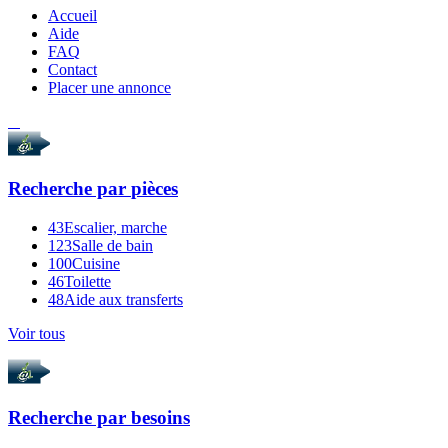
Accueil
Aide
FAQ
Contact
Placer une annonce
Recherche par
pièces
43
Escalier, marche
123
Salle de bain
100
Cuisine
46
Toilette
48
Aide aux transferts
Voir tous
Recherche par
besoins