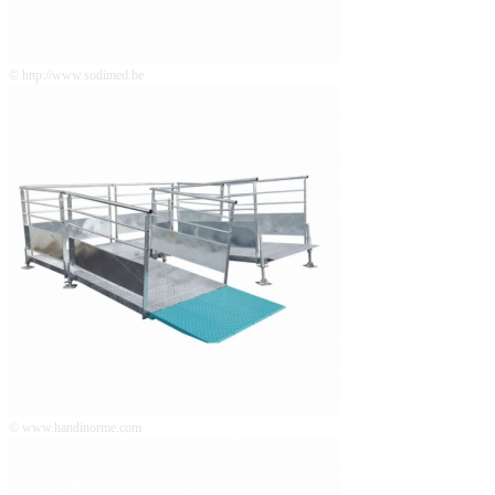
© http://www.sodimed.be
© www.handinorme.com