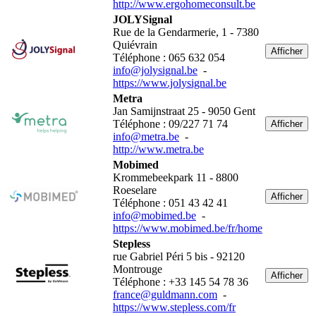
http://www.ergohomeconsult.be
JOLYSignal
Rue de la Gendarmerie, 1 - 7380
Quiévrain
Afficher
Téléphone : 065 632 054
info@jolysignal.be
-
https://www.jolysignal.be
Metra
Jan Samijnstraat 25 - 9050 Gent
Téléphone : 09/227 71 74
Afficher
info@metra.be
-
http://www.metra.be
Mobimed
Krommebeekpark 11 - 8800
Roeselare
Afficher
Téléphone : 051 43 42 41
info@mobimed.be
-
https://www.mobimed.be/fr/home
Stepless
rue Gabriel Péri 5 bis - 92120
Montrouge
Afficher
Téléphone : +33 145 54 78 36
france@guldmann.com
-
https://www.stepless.com/fr