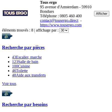
Tous ergo
95 avenue d'Amsterdam - 59910
Bondues
Afficher
Téléphone : 0805 460 400
contact@tousergo.direct
-
https://www.tousergo.com
éléments trouvés :
8
| affichage par :
Recherche par
pièces
43
Escalier, marche
123
Salle de bain
100
Cuisine
46
Toilette
48
Aide aux transferts
Voir tous
Recherche par
besoins