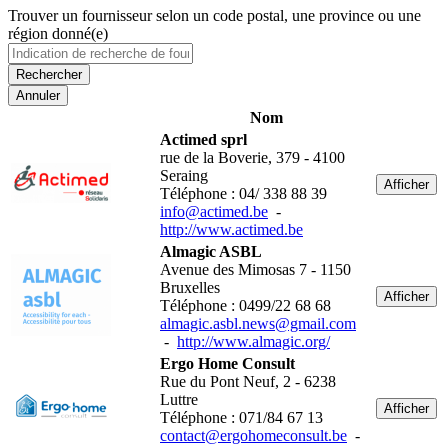
Trouver un fournisseur selon un code postal, une province ou une
région donné(e)
Annuler
Nom
Actimed sprl
rue de la Boverie, 379 - 4100
Seraing
Afficher
Téléphone : 04/ 338 88 39
info@actimed.be
-
http://www.actimed.be
Almagic ASBL
Avenue des Mimosas 7 - 1150
Bruxelles
Afficher
Téléphone : 0499/22 68 68
almagic.asbl.news@gmail.com
-
http://www.almagic.org/
Ergo Home Consult
Rue du Pont Neuf, 2 - 6238
Luttre
Afficher
Téléphone : 071/84 67 13
contact@ergohomeconsult.be
-