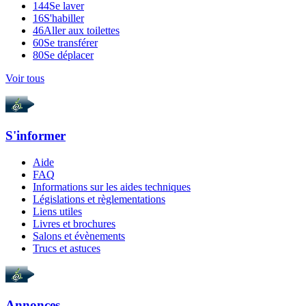
144
Se laver
16
S'habiller
46
Aller aux toilettes
60
Se transférer
80
Se déplacer
Voir tous
S'informer
Aide
FAQ
Informations sur les aides techniques
Législations et règlementations
Liens utiles
Livres et brochures
Salons et évènements
Trucs et astuces
Annonces