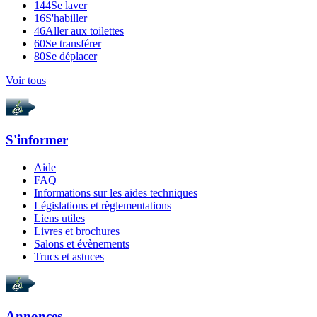
144
Se laver
16
S'habiller
46
Aller aux toilettes
60
Se transférer
80
Se déplacer
Voir tous
S'informer
Aide
FAQ
Informations sur les aides techniques
Législations et règlementations
Liens utiles
Livres et brochures
Salons et évènements
Trucs et astuces
Annonces