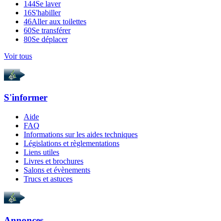
144
Se laver
16
S'habiller
46
Aller aux toilettes
60
Se transférer
80
Se déplacer
Voir tous
S'informer
Aide
FAQ
Informations sur les aides techniques
Législations et règlementations
Liens utiles
Livres et brochures
Salons et évènements
Trucs et astuces
Annonces