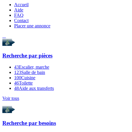
Accueil
Aide
FAQ
Contact
Placer une annonce
Recherche par
pièces
43
Escalier, marche
123
Salle de bain
100
Cuisine
46
Toilette
48
Aide aux transferts
Voir tous
Recherche par
besoins