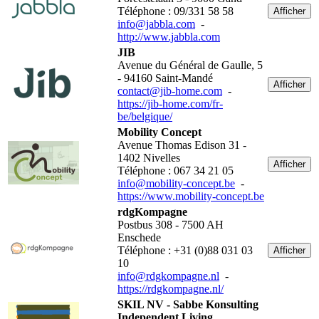
Téléphone : 09/331 58 58
Afficher
info@jabbla.com
-
http://www.jabbla.com
JIB
Avenue du Général de Gaulle, 5
- 94160 Saint-Mandé
Afficher
contact@jib-home.com
-
https://jib-home.com/fr-
be/belgique/
Mobility Concept
Avenue Thomas Edison 31 -
1402 Nivelles
Afficher
Téléphone : 067 34 21 05
info@mobility-concept.be
-
https://www.mobility-concept.be
rdgKompagne
Postbus 308 - 7500 AH
Enschede
Téléphone : +31 (0)88 031 03
Afficher
10
info@rdgkompagne.nl
-
https://rdgkompagne.nl/
SKIL NV - Sabbe Konsulting
Independent Living