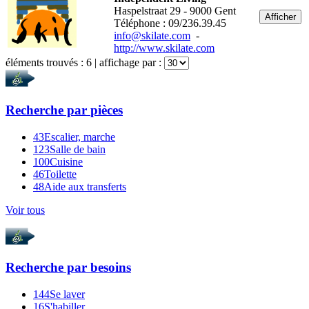
Haspelstraat 29 - 9000 Gent
Afficher
Téléphone : 09/236.39.45
info@skilate.com
-
http://www.skilate.com
éléments trouvés :
6
| affichage par :
Recherche par
pièces
43
Escalier, marche
123
Salle de bain
100
Cuisine
46
Toilette
48
Aide aux transferts
Voir tous
Recherche par
besoins
144
Se laver
16
S'habiller