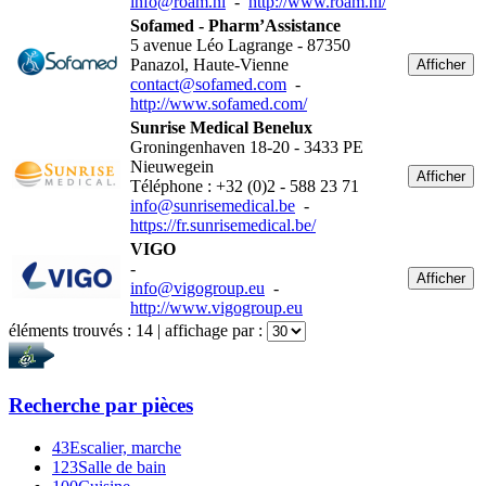
info@roam.nl
-
http://www.roam.nl/
Sofamed - Pharm’Assistance
5 avenue Léo Lagrange - 87350
Panazol, Haute-Vienne
Afficher
contact@sofamed.com
-
http://www.sofamed.com/
Sunrise Medical Benelux
Groningenhaven 18-20 - 3433 PE
Nieuwegein
Afficher
Téléphone : +32 (0)2 - 588 23 71
info@sunrisemedical.be
-
https://fr.sunrisemedical.be/
VIGO
-
Afficher
info@vigogroup.eu
-
http://www.vigogroup.eu
éléments trouvés :
14
| affichage par :
Recherche par
pièces
43
Escalier, marche
123
Salle de bain