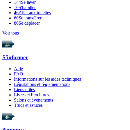
144
Se laver
16
S'habiller
46
Aller aux toilettes
60
Se transférer
80
Se déplacer
Voir tous
S'informer
Aide
FAQ
Informations sur les aides techniques
Législations et règlementations
Liens utiles
Livres et brochures
Salons et évènements
Trucs et astuces
Annonces