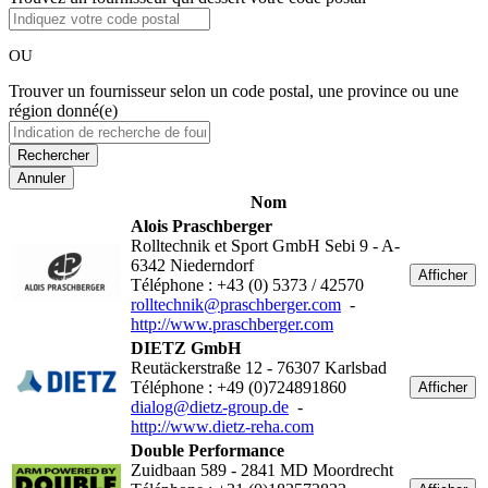
OU
Trouver un fournisseur selon un code postal, une province ou une
région donné(e)
Annuler
Nom
Alois Praschberger
Rolltechnik et Sport GmbH Sebi 9 - A-
6342 Niederndorf
Afficher
Téléphone : +43 (0) 5373 / 42570
rolltechnik@praschberger.com
-
http://www.praschberger.com
DIETZ GmbH
Reutäckerstraße 12 - 76307 Karlsbad
Téléphone : +49 (0)724891860
Afficher
dialog@dietz-group.de
-
http://www.dietz-reha.com
Double Performance
Zuidbaan 589 - 2841 MD Moordrecht