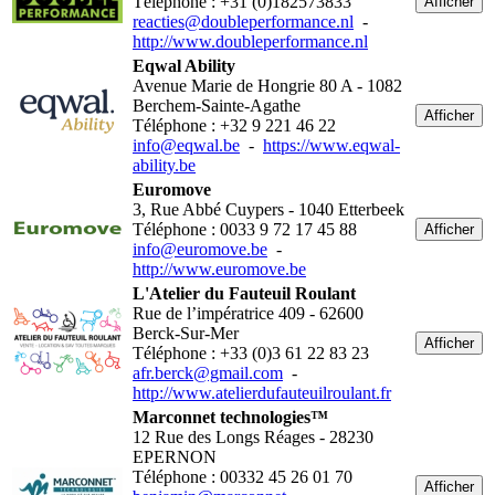
Téléphone : +31 (0)182573833
Afficher
reacties@doubleperformance.nl
-
http://www.doubleperformance.nl
Eqwal Ability
Avenue Marie de Hongrie 80 A - 1082
Berchem-Sainte-Agathe
Afficher
Téléphone : +32 9 221 46 22
info@eqwal.be
-
https://www.eqwal-
ability.be
Euromove
3, Rue Abbé Cuypers - 1040 Etterbeek
Téléphone : 0033 9 72 17 45 88
Afficher
info@euromove.be
-
http://www.euromove.be
L'Atelier du Fauteuil Roulant
Rue de l’impératrice 409 - 62600
Berck-Sur-Mer
Afficher
Téléphone : +33 (0)3 61 22 83 23
afr.berck@gmail.com
-
http://www.atelierdufauteuilroulant.fr
Marconnet technologies™
12 Rue des Longs Réages - 28230
EPERNON
Téléphone : 00332 45 26 01 70
Afficher