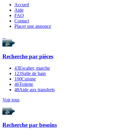
Accueil
Aide
FAQ
Contact
Placer une annonce
Recherche par
pièces
43
Escalier, marche
123
Salle de bain
100
Cuisine
46
Toilette
48
Aide aux transferts
Voir tous
Recherche par
besoins