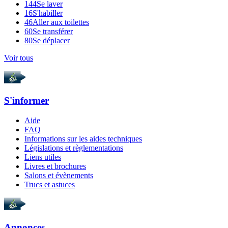
144
Se laver
16
S'habiller
46
Aller aux toilettes
60
Se transférer
80
Se déplacer
Voir tous
S'informer
Aide
FAQ
Informations sur les aides techniques
Législations et règlementations
Liens utiles
Livres et brochures
Salons et évènements
Trucs et astuces
Annonces