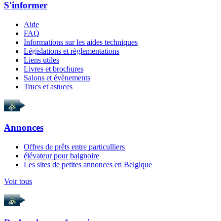
S'informer
Aide
FAQ
Informations sur les aides techniques
Législations et règlementations
Liens utiles
Livres et brochures
Salons et évènements
Trucs et astuces
Annonces
Offres de prêts entre particulliers
élévateur pour baignoire
Les sites de petites annonces en Belgique
Voir tous