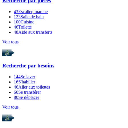
Recherche par
pièces
43
Escalier, marche
123
Salle de bain
100
Cuisine
46
Toilette
48
Aide aux transferts
Voir tous
Recherche par
besoins
144
Se laver
16
S'habiller
46
Aller aux toilettes
60
Se transférer
80
Se déplacer
Voir tous