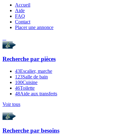
Accueil
Aide
FAQ
Contact
Placer une annonce
Recherche par
pièces
43
Escalier, marche
123
Salle de bain
100
Cuisine
46
Toilette
48
Aide aux transferts
Voir tous
Recherche par
besoins