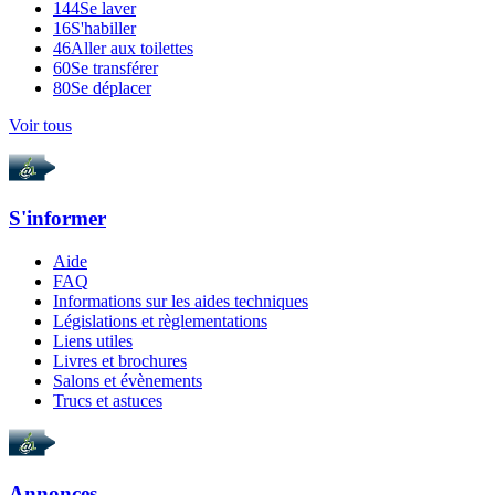
144
Se laver
16
S'habiller
46
Aller aux toilettes
60
Se transférer
80
Se déplacer
Voir tous
S'informer
Aide
FAQ
Informations sur les aides techniques
Législations et règlementations
Liens utiles
Livres et brochures
Salons et évènements
Trucs et astuces
Annonces