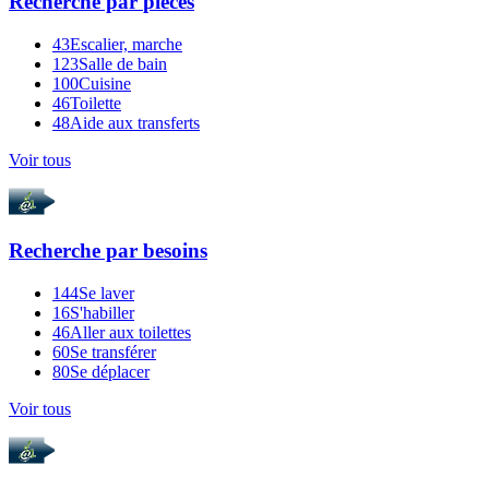
Recherche par
pièces
43
Escalier, marche
123
Salle de bain
100
Cuisine
46
Toilette
48
Aide aux transferts
Voir tous
Recherche par
besoins
144
Se laver
16
S'habiller
46
Aller aux toilettes
60
Se transférer
80
Se déplacer
Voir tous