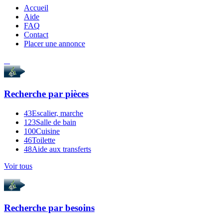
Accueil
Aide
FAQ
Contact
Placer une annonce
Recherche par
pièces
43
Escalier, marche
123
Salle de bain
100
Cuisine
46
Toilette
48
Aide aux transferts
Voir tous
Recherche par
besoins