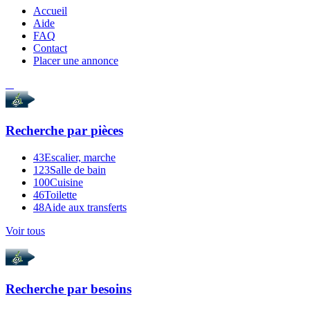
Accueil
Aide
FAQ
Contact
Placer une annonce
Recherche par
pièces
43
Escalier, marche
123
Salle de bain
100
Cuisine
46
Toilette
48
Aide aux transferts
Voir tous
Recherche par
besoins