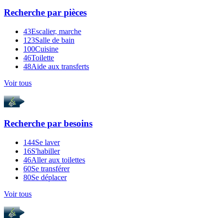
Recherche par
pièces
43
Escalier, marche
123
Salle de bain
100
Cuisine
46
Toilette
48
Aide aux transferts
Voir tous
Recherche par
besoins
144
Se laver
16
S'habiller
46
Aller aux toilettes
60
Se transférer
80
Se déplacer
Voir tous