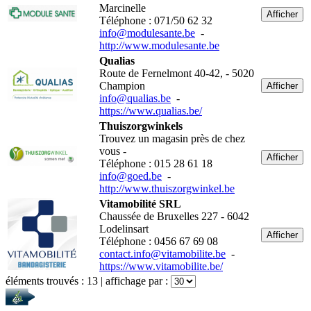
Marcinelle
Afficher
Téléphone : 071/50 62 32
info@modulesante.be
-
http://www.modulesante.be
Qualias
Route de Fernelmont 40-42, - 5020
Champion
Afficher
info@qualias.be
-
https://www.qualias.be/
Thuiszorgwinkels
Trouvez un magasin près de chez
vous -
Afficher
Téléphone : 015 28 61 18
info@goed.be
-
http://www.thuiszorgwinkel.be
Vitamobilité SRL
Chaussée de Bruxelles 227 - 6042
Lodelinsart
Afficher
Téléphone : 0456 67 69 08
contact.info@vitamobilite.be
-
https://www.vitamobilite.be/
éléments trouvés :
13
| affichage par :