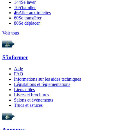
144
Se laver
16
S'habiller
46
Aller aux toilettes
60
Se transférer
80
Se déplacer
Voir tous
S'informer
Aide
FAQ
Informations sur les aides techniques
Législations et règlementations
Liens utiles
Livres et brochures
Salons et évènements
Trucs et astuces
Annonces