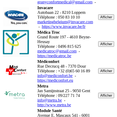
granyconfortmedical@gmail.com
-
Invacare
Autobaan 22 - 8210 Loppem
Téléphone : 050 83 10 10
Afficher
marketingbelgium@invacare.com
-
https://www.invacare.be/fr
Médica Troc
Grand Route 197 - 4610 Beyne-
Heusay
Afficher
Téléphone : 0496 815 625
medicatroc@gmail.com
-
https://medicatroc.be
Médiconfort
Rue Decrucq 48 - 7370 Dour
Téléphone : +32 (0)65 60 16 89
Afficher
info@mediconfort.be
-
https://mediconfort.eu
Metra
Jan Samijnstraat 25 - 9050 Gent
Téléphone : 09/227 71 74
Afficher
info@metra.be
-
http://www.metra.be
Module Santé
Avenue E. Mascaux 541 - 6001