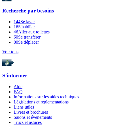
Recherche par
besoins
144
Se laver
16
S'habiller
46
Aller aux toilettes
60
Se transférer
80
Se déplacer
Voir tous
S'informer
Aide
FAQ
Informations sur les aides techniques
Législations et règlementations
Liens utiles
Livres et brochures
Salons et évènements
Trucs et astuces