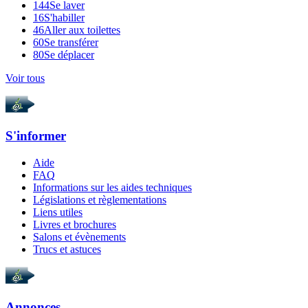
144
Se laver
16
S'habiller
46
Aller aux toilettes
60
Se transférer
80
Se déplacer
Voir tous
S'informer
Aide
FAQ
Informations sur les aides techniques
Législations et règlementations
Liens utiles
Livres et brochures
Salons et évènements
Trucs et astuces
Annonces