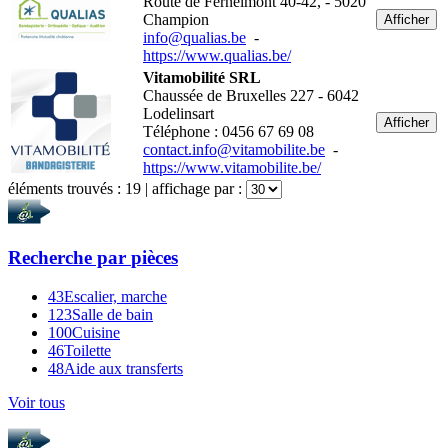
Route de Fernelmont 40-42, - 5020
Champion
Afficher
info@qualias.be
-
https://www.qualias.be/
Vitamobilité SRL
Chaussée de Bruxelles 227 - 6042
Lodelinsart
Afficher
Téléphone : 0456 67 69 08
contact.info@vitamobilite.be
-
https://www.vitamobilite.be/
éléments trouvés :
19
| affichage par :
Recherche par
pièces
43
Escalier, marche
123
Salle de bain
100
Cuisine
46
Toilette
48
Aide aux transferts
Voir tous