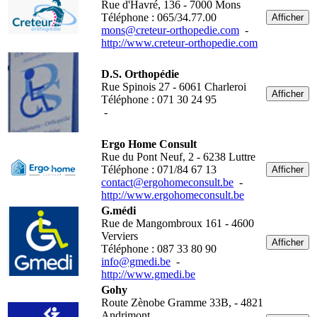
Rue d'Havré, 136 - 7000 Mons
Téléphone : 065/34.77.00
Afficher
mons@creteur-orthopedie.com
-
http://www.creteur-orthopedie.com
D.S. Orthopédie
Rue Spinois 27 - 6061 Charleroi
Afficher
Téléphone : 071 30 24 95
-
Ergo Home Consult
Rue du Pont Neuf, 2 - 6238 Luttre
Téléphone : 071/84 67 13
Afficher
contact@ergohomeconsult.be
-
http://www.ergohomeconsult.be
G.médi
Rue de Mangombroux 161 - 4600
Verviers
Afficher
Téléphone : 087 33 80 90
info@gmedi.be
-
http://www.gmedi.be
Gohy
Route Zènobe Gramme 33B, - 4821
Andrimont