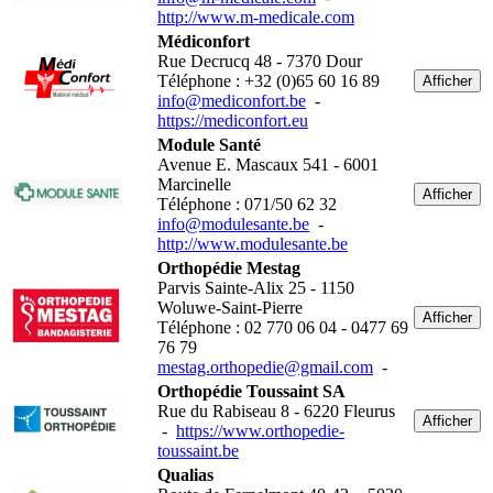
http://www.m-medicale.com
Médiconfort
Rue Decrucq 48 - 7370 Dour
Téléphone : +32 (0)65 60 16 89
Afficher
info@mediconfort.be
-
https://mediconfort.eu
Module Santé
Avenue E. Mascaux 541 - 6001
Marcinelle
Afficher
Téléphone : 071/50 62 32
info@modulesante.be
-
http://www.modulesante.be
Orthopédie Mestag
Parvis Sainte-Alix 25 - 1150
Woluwe-Saint-Pierre
Afficher
Téléphone : 02 770 06 04 - 0477 69
76 79
mestag.orthopedie@gmail.com
-
Orthopédie Toussaint SA
Rue du Rabiseau 8 - 6220 Fleurus
Afficher
-
https://www.orthopedie-
toussaint.be
Qualias