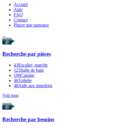
Accueil
Aide
FAQ
Contact
Placer une annonce
Recherche par
pièces
43
Escalier, marche
123
Salle de bain
100
Cuisine
46
Toilette
48
Aide aux transferts
Voir tous
Recherche par
besoins