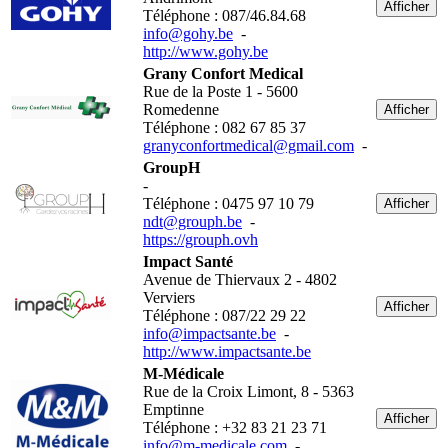
Afficher
Téléphone : 087/46.84.68
info@gohy.be
-
http://www.gohy.be
Grany Confort Medical
Rue de la Poste 1 - 5600
Romedenne
Afficher
Téléphone : 082 67 85 37
granyconfortmedical@gmail.com
-
GroupH
-
Téléphone : 0475 97 10 79
Afficher
ndt@grouph.be
-
https://grouph.ovh
Impact Santé
Avenue de Thiervaux 2 - 4802
Verviers
Afficher
Téléphone : 087/22 29 22
info@impactsante.be
-
http://www.impactsante.be
M-Médicale
Rue de la Croix Limont, 8 - 5363
Emptinne
Afficher
Téléphone : +32 83 21 23 71
info@m-medicale.com
-