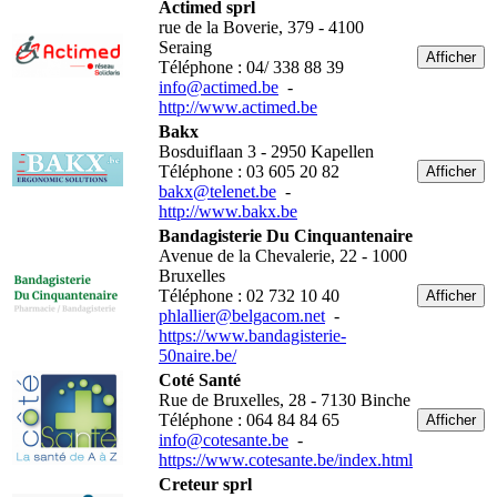
Actimed sprl
rue de la Boverie, 379 - 4100
Seraing
Afficher
Téléphone : 04/ 338 88 39
info@actimed.be
-
http://www.actimed.be
Bakx
Bosduiflaan 3 - 2950 Kapellen
Téléphone : 03 605 20 82
Afficher
bakx@telenet.be
-
http://www.bakx.be
Bandagisterie Du Cinquantenaire
Avenue de la Chevalerie, 22 - 1000
Bruxelles
Téléphone : 02 732 10 40
Afficher
phlallier@belgacom.net
-
https://www.bandagisterie-
50naire.be/
Coté Santé
Rue de Bruxelles, 28 - 7130 Binche
Téléphone : 064 84 84 65
Afficher
info@cotesante.be
-
https://www.cotesante.be/index.html
Creteur sprl