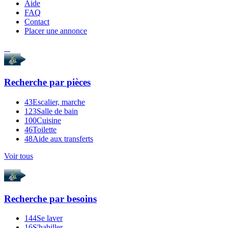
Aide
FAQ
Contact
Placer une annonce
Recherche par
pièces
43
Escalier, marche
123
Salle de bain
100
Cuisine
46
Toilette
48
Aide aux transferts
Voir tous
Recherche par
besoins
144
Se laver
16
S'habiller