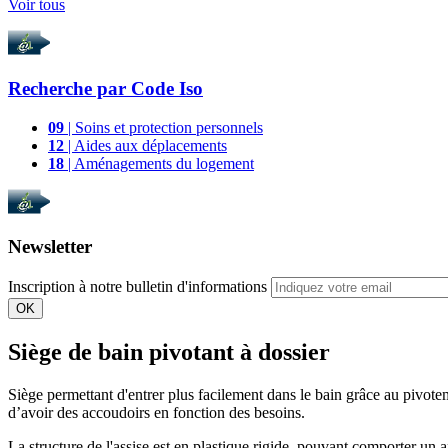
Voir tous
Recherche par
Code Iso
09
| Soins et protection personnels
12
| Aides aux déplacements
18
| Aménagements du logement
Newsletter
Inscription à notre bulletin d'informations
OK
Siège de bain pivotant à dossier
Siège permettant d'entrer plus facilement dans le bain grâce au pivoteme
d’avoir des accoudoirs en fonction des besoins.
La structure de l'assise est en plastique rigide, pouvant comporter un 