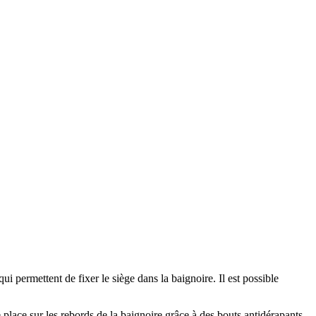
ui permettent de fixer le siège dans la baignoire. Il est possible
 place sur les rebords de la baignoire grâce à des bouts antidérapants.