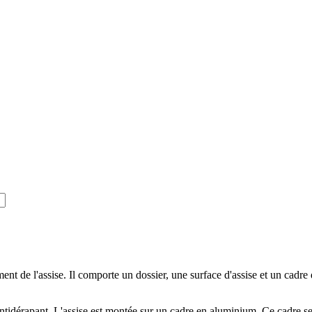
nt de l'assise. Il comporte un dossier, une surface d'assise et un cadre q
antidérapant. L'assise est montée sur un cadre en aluminium. Ce cadre se