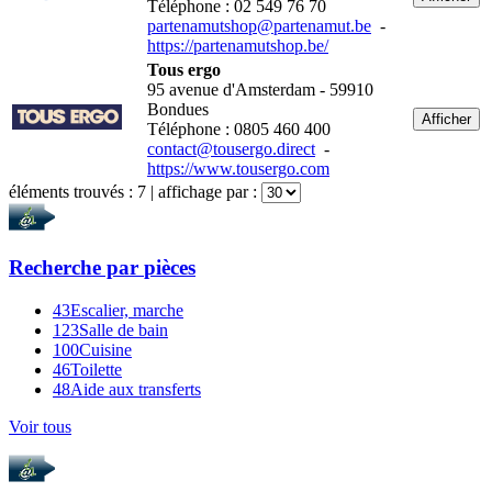
Téléphone : 02 549 76 70
partenamutshop@partenamut.be
-
https://partenamutshop.be/
Tous ergo
95 avenue d'Amsterdam - 59910
Bondues
Afficher
Téléphone : 0805 460 400
contact@tousergo.direct
-
https://www.tousergo.com
éléments trouvés :
7
| affichage par :
Recherche par
pièces
43
Escalier, marche
123
Salle de bain
100
Cuisine
46
Toilette
48
Aide aux transferts
Voir tous