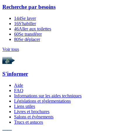
Recherche par
besoins
144
Se laver
16
S'habiller
46
Aller aux toilettes
60
Se transférer
80
Se déplacer
Voir tous
S'informer
Aide
FAQ
Informations sur les aides techniques
Législations et règlementations
Liens utiles
Livres et brochures
Salons et évènements
Trucs et astuces