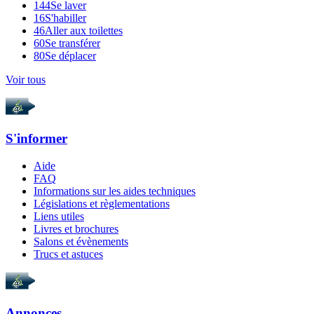
144
Se laver
16
S'habiller
46
Aller aux toilettes
60
Se transférer
80
Se déplacer
Voir tous
S'informer
Aide
FAQ
Informations sur les aides techniques
Législations et règlementations
Liens utiles
Livres et brochures
Salons et évènements
Trucs et astuces
Annonces