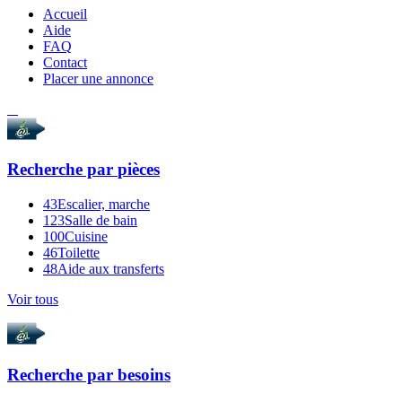
Accueil
Aide
FAQ
Contact
Placer une annonce
Recherche par
pièces
43
Escalier, marche
123
Salle de bain
100
Cuisine
46
Toilette
48
Aide aux transferts
Voir tous
Recherche par
besoins