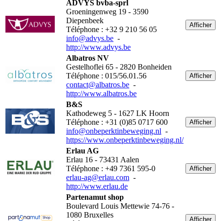
ADVYS bvba-sprl
Groeningenweg 19 - 3590
Diepenbeek
Afficher
Téléphone : +32 9 210 56 05
info@advys.be
-
http://www.advys.be
Albatros NV
Gestelhoflei 65 - 2820 Bonheiden
Téléphone : 015/56.01.56
Afficher
contact@albatros.be
-
http://www.albatros.be
B&S
Kathodeweg 5 - 1627 LK Hoorn
Téléphone : +31 (0)85 0717 600
Afficher
info@onbeperktinbeweging.nl
-
https://www.onbeperktinbeweging.nl/
Erlau AG
Erlau 16 - 73431 Aalen
Téléphone : +49 7361 595-0
Afficher
erlau-ag@erlau.com
-
http://www.erlau.de
Partenamut shop
Boulevard Louis Mettewie 74-76 -
1080 Bruxelles
Afficher