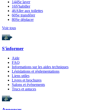
144
Se laver
16
S'habiller
46
Aller aux toilettes
60
Se transférer
80
Se déplacer
Voir tous
S'informer
Aide
FAQ
Informations sur les aides techniques
Législations et règlementations
Liens utiles
Livres et brochures
Salons et évènements
Trucs et astuces
Annonces