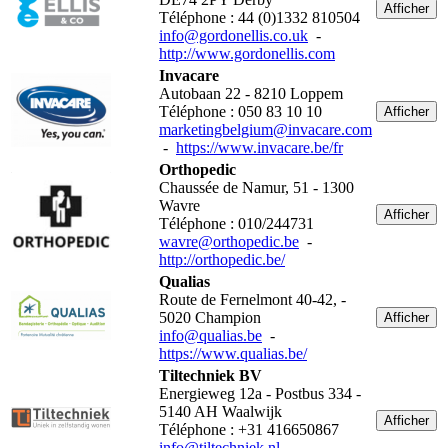
Afficher
Téléphone : 44 (0)1332 810504
info@gordonellis.co.uk
-
http://www.gordonellis.com
Invacare
Autobaan 22 - 8210 Loppem
Téléphone : 050 83 10 10
Afficher
marketingbelgium@invacare.com
-
https://www.invacare.be/fr
Orthopedic
Chaussée de Namur, 51 - 1300
Wavre
Afficher
Téléphone : 010/244731
wavre@orthopedic.be
-
http://orthopedic.be/
Qualias
Route de Fernelmont 40-42, -
5020 Champion
Afficher
info@qualias.be
-
https://www.qualias.be/
Tiltechniek BV
Energieweg 12a - Postbus 334 -
5140 AH Waalwijk
Afficher
Téléphone : +31 416650867
info@tiltechniek.nl
-