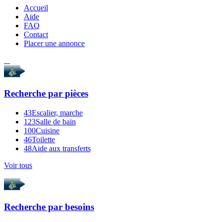
Accueil
Aide
FAQ
Contact
Placer une annonce
Recherche par
pièces
43
Escalier, marche
123
Salle de bain
100
Cuisine
46
Toilette
48
Aide aux transferts
Voir tous
Recherche par
besoins