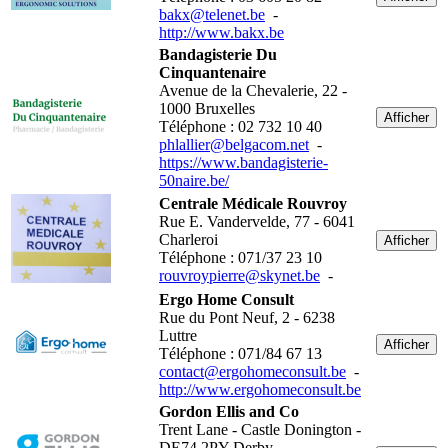
bakx@telenet.be
-
http://www.bakx.be
Bandagisterie Du
Cinquantenaire
Avenue de la Chevalerie, 22 -
1000 Bruxelles
Afficher
Téléphone : 02 732 10 40
phlallier@belgacom.net
-
https://www.bandagisterie-
50naire.be/
Centrale Médicale Rouvroy
Rue E. Vandervelde, 77 - 6041
Charleroi
Afficher
Téléphone : 071/37 23 10
rouvroypierre@skynet.be
-
Ergo Home Consult
Rue du Pont Neuf, 2 - 6238
Luttre
Afficher
Téléphone : 071/84 67 13
contact@ergohomeconsult.be
-
http://www.ergohomeconsult.be
Gordon Ellis and Co
Trent Lane - Castle Donington -
DE74 2PY Derby