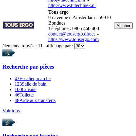
http://www.tiltechniek.nl
Tous ergo
95 avenue d'Amsterdam - 59910
Bondues
Afficher
Téléphone : 0805 460 400
contact@tousergo.direct
-
https://www.tousergo.com
éléments trouvés :
11
| affichage par :
Recherche par
pièces
43
Escalier, marche
123
Salle de bain
100
Cuisine
46
Toilette
48
Aide aux transferts
Voir tous
Recherche par
besoins