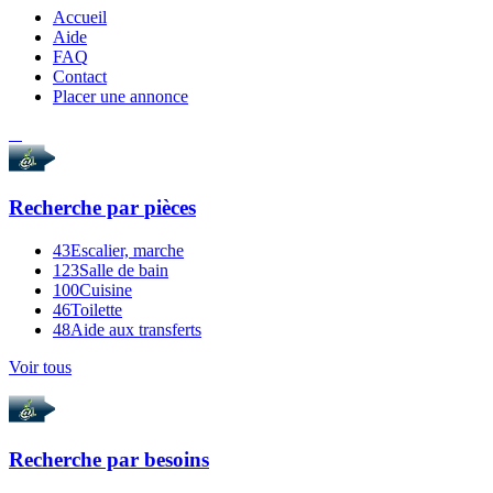
Accueil
Aide
FAQ
Contact
Placer une annonce
Recherche par
pièces
43
Escalier, marche
123
Salle de bain
100
Cuisine
46
Toilette
48
Aide aux transferts
Voir tous
Recherche par
besoins