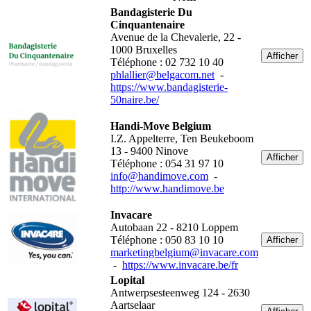
Bandagisterie Du
Cinquantenaire
Avenue de la Chevalerie, 22 -
1000 Bruxelles
Afficher
Téléphone : 02 732 10 40
phlallier@belgacom.net
-
https://www.bandagisterie-
50naire.be/
Handi-Move Belgium
I.Z. Appelterre, Ten Beukeboom
13 - 9400 Ninove
Afficher
Téléphone : 054 31 97 10
info@handimove.com
-
http://www.handimove.be
Invacare
Autobaan 22 - 8210 Loppem
Téléphone : 050 83 10 10
Afficher
marketingbelgium@invacare.com
-
https://www.invacare.be/fr
Lopital
Antwerpsesteenweg 124 - 2630
Aartselaar