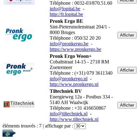
Afficher
Téléphone : 0032-03/870.51.60
info@lopital.be
-
http://fr.lopital.be
Pronk Ergo BE
Sint-Pietersmolenstraat 204/1 -
8000 Bruges
Afficher
Téléphone : 050/32 20 20
info@pronkergo.be
-
https://www.pronkergo.be
Pronk Ergo Woon+
Cobaltstraat 14-15 - 2718 RM
Zoetermeer
Afficher
Téléphone : (+31) 079 3611340
info@pronkergo.nl
-
http://www.pronkergo.nl
Tiltechniek BV
Energieweg 12a - Postbus 334 -
5140 AH Waalwijk
Afficher
Téléphone : +31 416650867
info@tiltechniek.nl
-
http://www.tiltechniek.nl
éléments trouvés :
7
| affichage par :