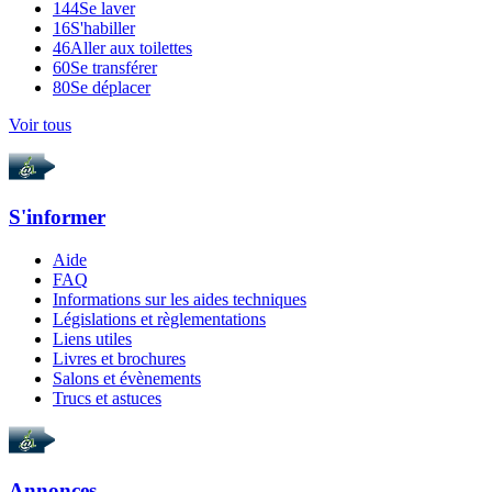
144
Se laver
16
S'habiller
46
Aller aux toilettes
60
Se transférer
80
Se déplacer
Voir tous
S'informer
Aide
FAQ
Informations sur les aides techniques
Législations et règlementations
Liens utiles
Livres et brochures
Salons et évènements
Trucs et astuces
Annonces