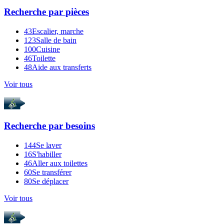
Recherche par
pièces
43
Escalier, marche
123
Salle de bain
100
Cuisine
46
Toilette
48
Aide aux transferts
Voir tous
Recherche par
besoins
144
Se laver
16
S'habiller
46
Aller aux toilettes
60
Se transférer
80
Se déplacer
Voir tous