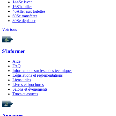
144
Se laver
16
S'habiller
46
Aller aux toilettes
60
Se transférer
80
Se déplacer
Voir tous
S'informer
Aide
FAQ
Informations sur les aides techniques
Législations et règlementations
Liens utiles
Livres et brochures
Salons et évènements
Trucs et astuces
Annonces