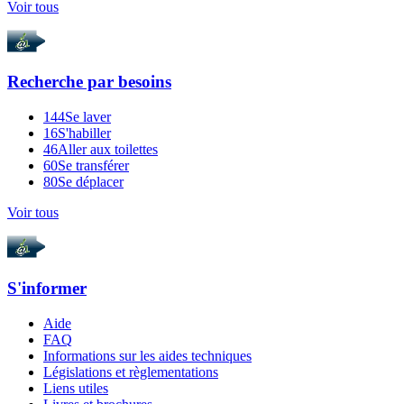
Voir tous
Recherche par
besoins
144
Se laver
16
S'habiller
46
Aller aux toilettes
60
Se transférer
80
Se déplacer
Voir tous
S'informer
Aide
FAQ
Informations sur les aides techniques
Législations et règlementations
Liens utiles