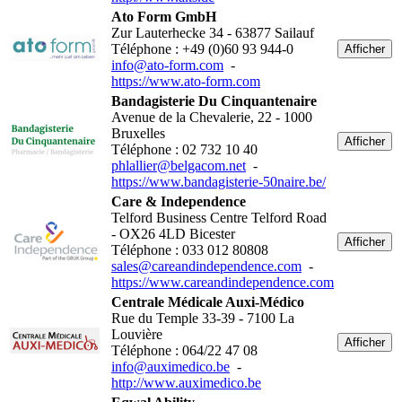
Ato Form GmbH
Zur Lauterhecke 34 - 63877 Sailauf
Téléphone : +49 (0)60 93 944-0
Afficher
info@ato-form.com
-
https://www.ato-form.com
Bandagisterie Du Cinquantenaire
Avenue de la Chevalerie, 22 - 1000
Bruxelles
Afficher
Téléphone : 02 732 10 40
phlallier@belgacom.net
-
https://www.bandagisterie-50naire.be/
Care & Independence
Telford Business Centre Telford Road
- OX26 4LD Bicester
Afficher
Téléphone : 033 012 80808
sales@careandindependence.com
-
https://www.careandindependence.com
Centrale Médicale Auxi-Médico
Rue du Temple 33-39 - 7100 La
Louvière
Afficher
Téléphone : 064/22 47 08
info@auximedico.be
-
http://www.auximedico.be