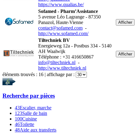
https://www.qualias.be/
Sofamed - Pharm’Assistance
5 avenue Léo Lagrange - 87350
Panazol, Haute-Vienne
Afficher
contact@sofamed.com
-
http://www.sofamed.com/
Tiltechniek BV
Energieweg 12a - Postbus 334 - 5140
AH Waalwijk
Afficher
Téléphone : +31 416650867
info@tiltechniek.nl
-
http://www.tiltechniek.nl
éléments trouvés :
16
| affichage par :
Recherche par
pièces
43
Escalier, marche
123
Salle de bain
100
Cuisine
46
Toilette
48
Aide aux transferts