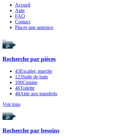
Accueil
Aide
FAQ
Contact
Placer une annonce
Recherche par
pièces
43
Escalier, marche
123
Salle de bain
100
Cuisine
46
Toilette
48
Aide aux transferts
Voir tous
Recherche par
besoins