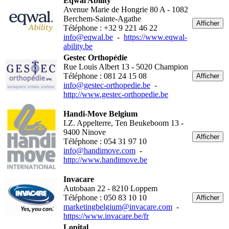
Eqwal Ability
Avenue Marie de Hongrie 80 A - 1082
Berchem-Sainte-Agathe
Afficher
Téléphone : +32 9 221 46 22
info@eqwal.be
-
https://www.eqwal-
ability.be
Gestec Orthopédie
Rue Louis Albert 13 - 5020 Champion
Téléphone : 081 24 15 08
Afficher
info@gestec-orthopedie.be
-
http://www.gestec-orthopedie.be
Handi-Move Belgium
I.Z. Appelterre, Ten Beukeboom 13 -
9400 Ninove
Afficher
Téléphone : 054 31 97 10
info@handimove.com
-
http://www.handimove.be
Invacare
Autobaan 22 - 8210 Loppem
Téléphone : 050 83 10 10
Afficher
marketingbelgium@invacare.com
-
https://www.invacare.be/fr
Lopital