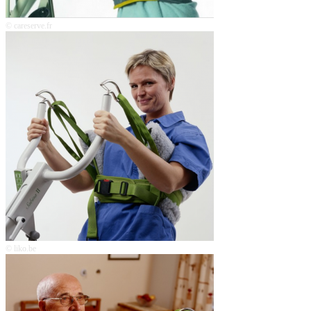
© careserve.fr
© liko.be