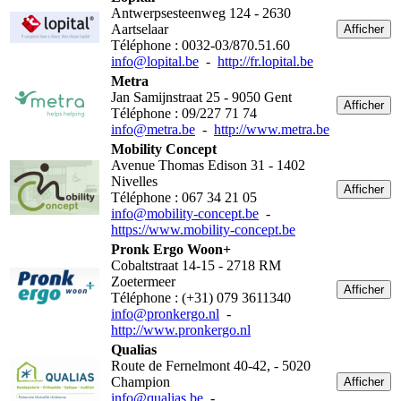
Antwerpsesteenweg 124 - 2630
Aartselaar
Afficher
Téléphone : 0032-03/870.51.60
info@lopital.be
-
http://fr.lopital.be
Metra
Jan Samijnstraat 25 - 9050 Gent
Afficher
Téléphone : 09/227 71 74
info@metra.be
-
http://www.metra.be
Mobility Concept
Avenue Thomas Edison 31 - 1402
Nivelles
Afficher
Téléphone : 067 34 21 05
info@mobility-concept.be
-
https://www.mobility-concept.be
Pronk Ergo Woon+
Cobaltstraat 14-15 - 2718 RM
Zoetermeer
Afficher
Téléphone : (+31) 079 3611340
info@pronkergo.nl
-
http://www.pronkergo.nl
Qualias
Route de Fernelmont 40-42, - 5020
Champion
Afficher
info@qualias.be
-