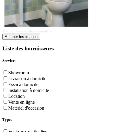
© https://www.ergohomeconsult.be
Afficher les images
Liste des fournisseurs
Services
Showroom
Livraison à domicile
Essai à domicile
Installation à domicile
Location
Vente en ligne
Matériel d'occasion
Types
Vente aux particuliers