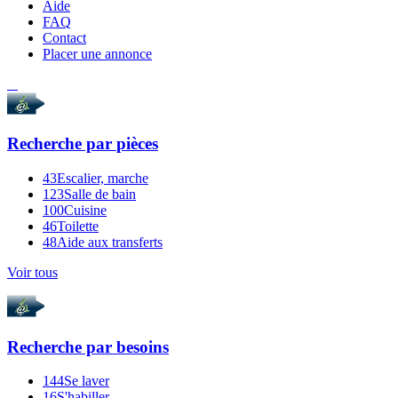
Aide
FAQ
Contact
Placer une annonce
Recherche par
pièces
43
Escalier, marche
123
Salle de bain
100
Cuisine
46
Toilette
48
Aide aux transferts
Voir tous
Recherche par
besoins
144
Se laver
16
S'habiller