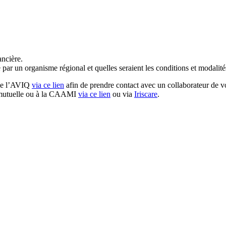
ancière.
 par un organisme régional et quelles seraient les conditions et modalité
 de l’AVIQ
via
ce lien
afin
de prendre contact avec un collaborateur de vo
e mutuelle ou à la CAAMI
via ce lien
ou via
Iriscare
.