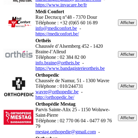
https://www.invacare.be/fr
Médi Confort
Rue Decrucq n°48 - 7370 Dour
Téléphone : +32 (0)65 60 16 89
Afficher
info@mediconfort.be
-
https://mediconfort.be/
Orthéis
Chaussée d’Alsemberg 452 - 1420
Braine-l’Alleud
Afficher
Téléphone : 02 384 82 00
info.braine@ortheis.be
-
https://www.bandagisterieortheis.be
Orthopedic
Chaussée de Namur, 51 - 1300 Wavre
Téléphone : 010/244731
Afficher
wavre@orthopedic.be
-
http://orthopedic.be/
Orthopédie Mestag
Parvis Sainte-Alix 25 - 1150 Woluwe-
Saint-Pierre
Afficher
Téléphone : 02 770 06 04 - 0477 69 76
79
mestag.orthopedie@gmail.com
-