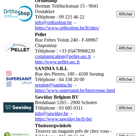
Orthoshop
Herman Teirlinckstraat 15 - 9041
Oostakker
Afficher
Téléphone : 09 221 46 22
info@orthoshop.be
-
https://www.orthoshop.be/fr/sites/
Pellet
Rue Frères Voisin 240 - F-69967
Chaponnay
Afficher
Téléphone : +33 (0)478968220
communication@pellet-asc.fr
-
http://www.pellet-asc.fr
SANIMA S.R.L
Rue des Pierres, 180 - 4100 Seraing
Téléphone : 04 338 20 00
Afficher
seraing@sanima.be
-
https://www.supersanit.be/bienvenue.html
Sawiday Belgium BV
Bredabaan 1265 - 2900 Schoten
Téléphone : 03 685 0311
Afficher
info@sawiday.be
-
https://www.sawiday.be/fr-be/
Thuiszorgwinkels
Trouvez un magasin près de chez vous -