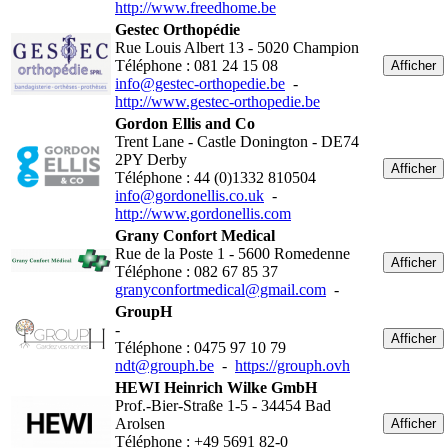
http://www.freedhome.be
Gestec Orthopédie
Rue Louis Albert 13 - 5020 Champion
Téléphone : 081 24 15 08
Afficher
info@gestec-orthopedie.be
-
http://www.gestec-orthopedie.be
Gordon Ellis and Co
Trent Lane - Castle Donington - DE74
2PY Derby
Afficher
Téléphone : 44 (0)1332 810504
info@gordonellis.co.uk
-
http://www.gordonellis.com
Grany Confort Medical
Rue de la Poste 1 - 5600 Romedenne
Afficher
Téléphone : 082 67 85 37
granyconfortmedical@gmail.com
-
GroupH
-
Afficher
Téléphone : 0475 97 10 79
ndt@grouph.be
-
https://grouph.ovh
HEWI Heinrich Wilke GmbH
Prof.-Bier-Straße 1-5 - 34454 Bad
Arolsen
Afficher
Téléphone : +49 5691 82-0