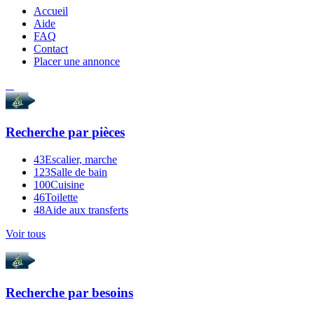
Accueil
Aide
FAQ
Contact
Placer une annonce
Recherche par
pièces
43
Escalier, marche
123
Salle de bain
100
Cuisine
46
Toilette
48
Aide aux transferts
Voir tous
Recherche par
besoins