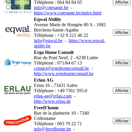
Téléphone : 064 84 84 65
Afficher
info@cotesante.be
-
https://www.cotesante.be/index.html
Eqwal Ability
Avenue Marie de Hongrie 80 A - 1082
Berchem-Sainte-Agathe
Afficher
Téléphone : +32 9 221 46 22
info@eqwal.be
-
https://www.eqwal-
ability.be
Ergo Home Consult
Rue du Pont Neuf, 2 - 6238 Luttre
Téléphone : 071/84 67 13
Afficher
contact@ergohomeconsult.be
-
http://www.ergohomeconsult.be
Erlau AG
Erlau 16 - 73431 Aalen
Téléphone : +49 7361 595-0
Afficher
erlau-ag@erlau.com
-
http://www.erlau.de
FreeD'home
Rue de la platinerie 10 - 7340
Colfontaine
Afficher
Téléphone : 065 79 22 71
info@freedhome.be
-