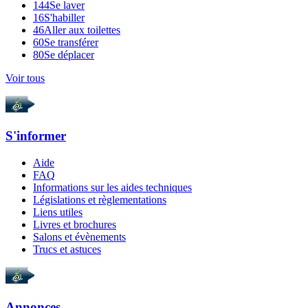
144
Se laver
16
S'habiller
46
Aller aux toilettes
60
Se transférer
80
Se déplacer
Voir tous
S'informer
Aide
FAQ
Informations sur les aides techniques
Législations et règlementations
Liens utiles
Livres et brochures
Salons et évènements
Trucs et astuces
Annonces