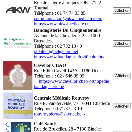
Rue de la terre à briques 29E - 7522
Tournai
Afficher
Téléphone : 01 74 74 33 85
communication@akw-medicare.com
-
https://www.akw-medicare.eu
Bandagisterie Du Cinquantenaire
Avenue de la Chevalerie, 22 - 1000
Bruxelles
Afficher
Téléphone : 02 732 10 40
phlallier@belgacom.net
-
https://www.bandagisterie-50naire.be/
Cavellor CBAO
Rue Edith Cavell 143A - 1180 Uccle
Téléphone : 02 / 646 99 99
Afficher
-
https://www.cavellor-cbao-orthopedie-
bandagisterie.be
Centrale Médicale Rouvroy
Rue E. Vandervelde, 77 - 6041 Charleroi
Afficher
Téléphone : 071/37 23 10
rouvroypierre@skynet.be
-
Coté Santé
Rue de Bruxelles, 28 - 7130 Binche