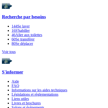
Recherche par
besoins
144
Se laver
16
S'habiller
46
Aller aux toilettes
60
Se transférer
80
Se déplacer
Voir tous
S'informer
Aide
FAQ
Informations sur les aides techniques
Législations et règlementations
Liens utiles
Livres et brochures
Salons et évènements