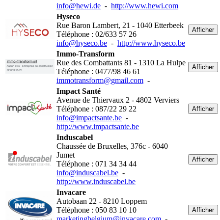
info@hewi.de
-
http://www.hewi.com
Hyseco
Rue Baron Lambert, 21 - 1040 Etterbeek
Afficher
Téléphone : 02/633 57 26
info@hyseco.be
-
http://www.hyseco.be
Immo-Transform
Rue des Combattants 81 - 1310 La Hulpe
Afficher
Téléphone : 0477/98 46 61
immotransform@gmail.com
-
Impact Santé
Avenue de Thiervaux 2 - 4802 Verviers
Téléphone : 087/22 29 22
Afficher
info@impactsante.be
-
http://www.impactsante.be
Induscabel
Chaussée de Bruxelles, 376c - 6040
Jumet
Afficher
Téléphone : 071 34 34 44
info@induscabel.be
-
http://www.induscabel.be
Invacare
Autobaan 22 - 8210 Loppem
Téléphone : 050 83 10 10
Afficher
marketingbelgium@invacare.com
-