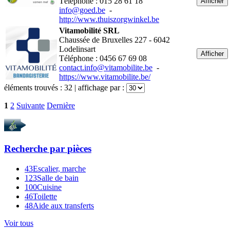
Téléphone : 015 28 61 18
Afficher
info@goed.be
-
http://www.thuiszorgwinkel.be
Vitamobilité SRL
Chaussée de Bruxelles 227 - 6042
Lodelinsart
Afficher
Téléphone : 0456 67 69 08
contact.info@vitamobilite.be
-
https://www.vitamobilite.be/
éléments trouvés :
32
| affichage par :
1
2
Suivante
Dernière
Recherche par
pièces
43
Escalier, marche
123
Salle de bain
100
Cuisine
46
Toilette
48
Aide aux transferts
Voir tous