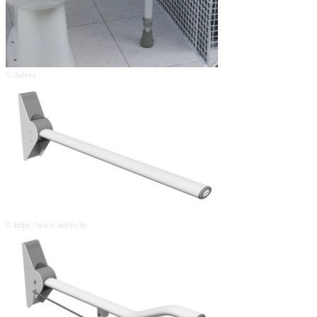
© Advys
© https://www.advys.be